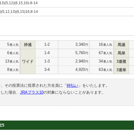
,13)(5,12)(6,15,16)-8-14
0)(5,12,13)(6,15)16,8-14
5
1-2
3,340
16
枠連
馬連
番人気
円
番人気
6
1-4
5,760
67
馬単
番人気
円
番人気
13
1-3
2,940
34
ワイド
3連複
番人気
円
番人気
8
3-4
4,920
63
3連単
番人気
円
番人気
合、その投票法に投票された方全員に「
特払い
」をいたします。
中した場合、
JRAプラス10
の対象にならないことがあります。
牡5