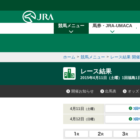
本文へ移動する
競馬メニュー
馬券・JRA-UMACA
ホーム
>
競馬メニュー
>
レース結果 開
レース結果
2015年4月11日（土曜）1回福島1日
開催お知らせ
出馬表
オッズ
4月11日
3回
（土曜）
4月12日
3回
（日曜）