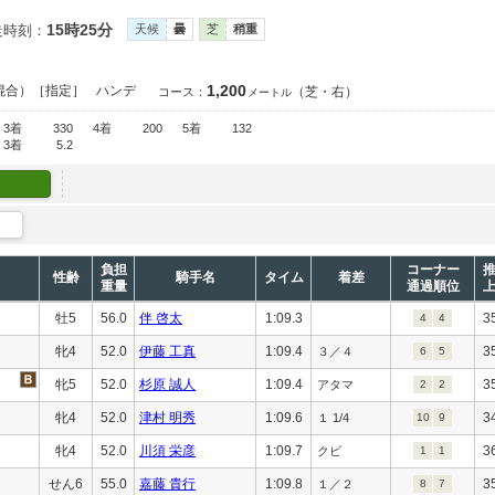
15時25分
走時刻：
天候
曇
芝
稍重
1,200
混合）［指定］
ハンデ
（芝・右）
コース：
メートル
3着
330
4着
200
5着
132
3着
5.2
負担
コーナー
性齢
騎手名
タイム
着差
重量
通過順位
牡5
56.0
伴 啓太
1:09.3
3
4
4
牝4
52.0
伊藤 工真
1:09.4
3
３／４
6
5
牝5
52.0
杉原 誠人
1:09.4
3
アタマ
2
2
牝4
52.0
津村 明秀
1:09.6
3
１ 1/4
10
9
牝4
52.0
川須 栄彦
1:09.7
3
クビ
1
1
せん6
55.0
嘉藤 貴行
1:09.8
3
１／２
8
7