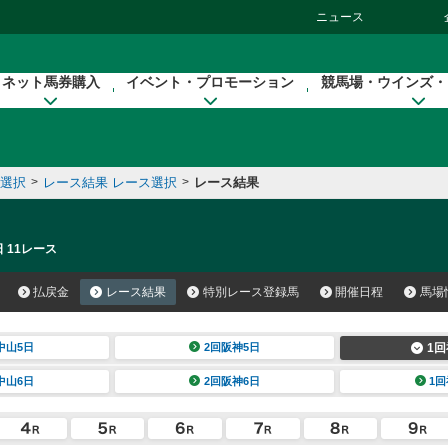
ニュース
ネット馬券購入
イベント・プロモーション
競馬場・ウインズ・
催選択
>
レース結果 レース選択
>
レース結果
 11レース
払戻金
レース結果
特別レース登録馬
開催日程
馬場
中山5日
2回阪神5日
1回
中山6日
2回阪神6日
1回