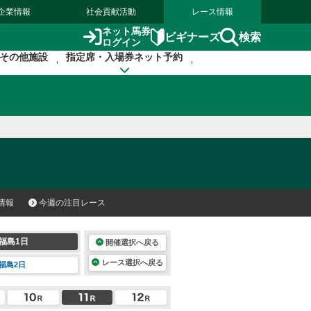
企業情報
社会貢献活動
レース情報
ネット馬券
検索
ビギナーズ
ログイン
その他施設
指定席・入場券ネット予約
情報
今週の注目レース
福島1日
開催選択へ戻る
レース選択へ戻る
福島2日