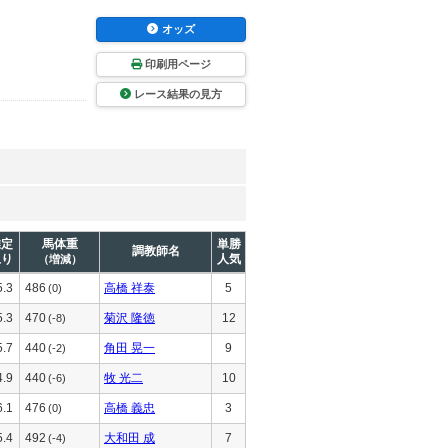
オッズ
印刷用ページ
レース結果の見方
推定
馬体重
単勝
調教師名
上り
人気
（増減）
5.3
486
高橋 祥泰
5
(0)
5.3
470
菊沢 隆徳
12
(-8)
5.7
440
角田 晃一
9
(-2)
4.9
440
牧 光二
10
(-6)
6.1
476
高橋 義忠
3
(0)
5.4
492
大和田 成
7
(-4)