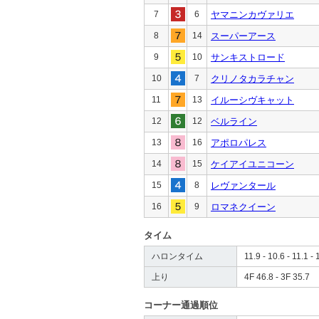
7
6
ヤマニンカヴァリエ
8
14
スーパーアース
9
10
サンキストロード
10
7
クリノタカラチャン
11
13
イルーシヴキャット
12
12
ベルライン
13
16
アポロパレス
14
15
ケイアイユニコーン
15
8
レヴァンタール
16
9
ロマネクイーン
タイム
ハロンタイム
11.9 - 10.6 - 11.1 - 
上り
4F 46.8 - 3F 35.7
コーナー通過順位