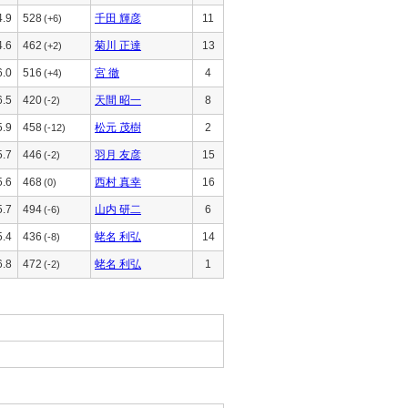
4.9
528
千田 輝彦
11
(+6)
4.6
462
菊川 正達
13
(+2)
6.0
516
宮 徹
4
(+4)
6.5
420
天間 昭一
8
(-2)
5.9
458
松元 茂樹
2
(-12)
5.7
446
羽月 友彦
15
(-2)
5.6
468
西村 真幸
16
(0)
5.7
494
山内 研二
6
(-6)
5.4
436
蛯名 利弘
14
(-8)
6.8
472
蛯名 利弘
1
(-2)