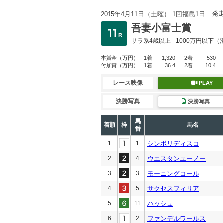
発
2015年4月11日（土曜） 1回福島1日
吾妻小富士賞
サラ系4歳以上
1000万円以下
（
本賞金
（万円）
1着
1,320
2着
530
付加賞
（万円）
1着
36.4
2着
10.4
レース映像
PLAY
決勝写真
決勝写真
馬
着順
枠
馬名
番
1
1
シンボリディスコ
2
4
ウエスタンユーノー
3
3
モーニングコール
4
5
サクセスフィリア
5
11
ハッシュ
6
2
ファンデルワールス