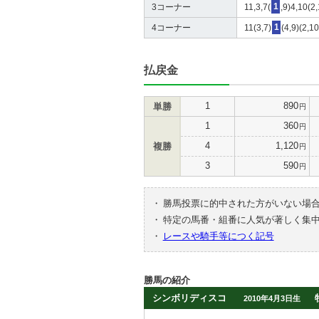
3コーナー
11,3,7(
1
,9)4,10(2
4コーナー
11(3,7)
1
(4,9)(2,1
払戻金
1
890
単勝
円
1
360
円
4
1,120
複勝
円
3
590
円
・
勝馬投票に的中された方がいない場
・
特定の馬番・組番に人気が著しく集
・
レースや騎手等につく記号
勝馬の紹介
シンボリディスコ
2010年4月3日生