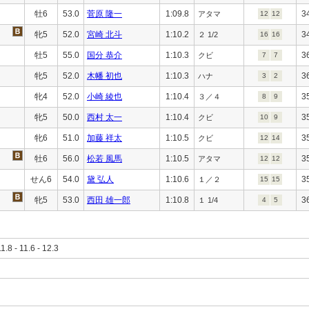
牡6
53.0
菅原 隆一
1:09.8
3
アタマ
12
12
牝5
52.0
宮崎 北斗
1:10.2
3
２ 1/2
16
16
牡5
55.0
国分 恭介
1:10.3
3
クビ
7
7
牝5
52.0
木幡 初也
1:10.3
3
ハナ
3
2
牝4
52.0
小崎 綾也
1:10.4
3
３／４
8
9
牝5
50.0
西村 太一
1:10.4
3
クビ
10
9
牝6
51.0
加藤 祥太
1:10.5
3
クビ
12
14
牡6
56.0
松若 風馬
1:10.5
3
アタマ
12
12
せん6
54.0
黛 弘人
1:10.6
3
１／２
15
15
牝5
53.0
西田 雄一郎
1:10.8
3
１ 1/4
4
5
11.8 - 11.6 - 12.3