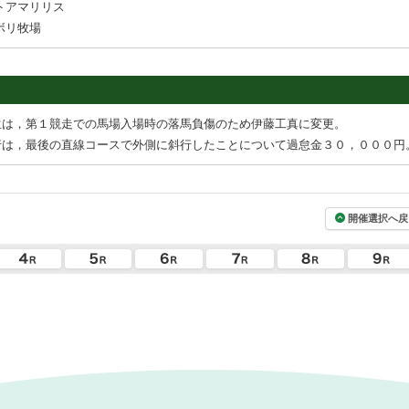
トアマリリス
ボリ牧場
生は，第１競走での馬場入場時の落馬負傷のため伊藤工真に変更。
行は，最後の直線コースで外側に斜行したことについて過怠金３０，０００円
開催選択へ戻