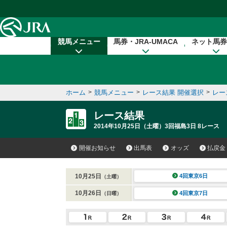
本文へ移動する
競馬メニュー
馬券・JRA-UMACA
ネット馬券
ホーム
>
競馬メニュー
>
レース結果 開催選択
>
レー
レース結果
2014年10月25日（土曜）3回福島3日 8レース
開催お知らせ
出馬表
オッズ
払戻金
10月25日
4回東京6日
（土曜）
10月26日
4回東京7日
（日曜）