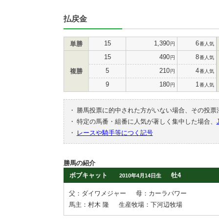
払戻金
15
1,390
6
単勝
円
番人気
15
490
8
円
番人気
5
210
4
複勝
円
番人気
9
180
1
円
番人気
・
勝馬投票に的中された方がいない場合、その投票
・
特定の馬番・組番に人気が著しく集中した場合、
・
レースや騎手等につく記号
勝馬の紹介
ボブキャット
牡4
2010年4月14日生
父：ダイワメジャー
母：カーラパワー
馬主：村木 隆
生産牧場：下河辺牧場