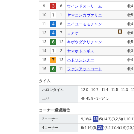
9
6
ウインドストリーム
牝4
10
1
ヤマニンカヴァリエ
牡5
11
8
エイユーモモチャン
牝4
12
7
ヨアケ
牡6
13
12
キボウダクリチャン
牝5
14
2
ヤマホトトギス
牝3
15
13
ハドソンシチー
牡4
16
11
ファンアットコート
牝4
タイム
ハロンタイム
12.0 - 10.7 - 11.4 - 11.5 - 11.3 - 1
上り
4F 45.9 - 3F 34.5
コーナー通過順位
3コーナー
9,16(4,
15
)5(14,7)(3,2,6)(1,10,
4コーナー
9(4,16)(5,
15
)(3,2,7)14(1,6)(10,