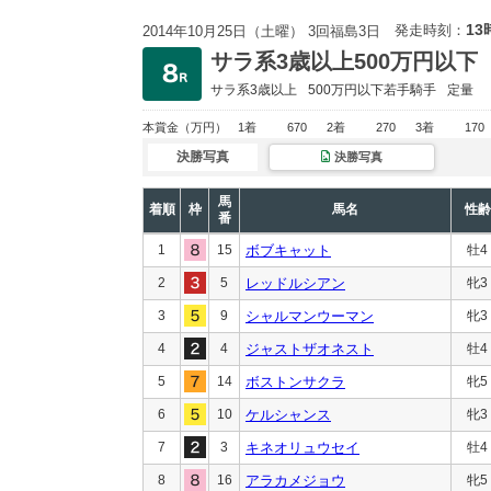
13
発走時刻：
2014年10月25日（土曜） 3回福島3日
サラ系3歳以上500万円以下
サラ系3歳以上
500万円以下
若手騎手
定量
本賞金
（万円）
1着
670
2着
270
3着
170
決勝写真
決勝写真
馬
着順
枠
馬名
性齢
番
1
15
ボブキャット
牡4
2
5
レッドルシアン
牝3
3
9
シャルマンウーマン
牝3
4
4
ジャストザオネスト
牡4
5
14
ボストンサクラ
牝5
6
10
ケルシャンス
牝3
7
3
キネオリュウセイ
牡4
8
16
アラカメジョウ
牝5