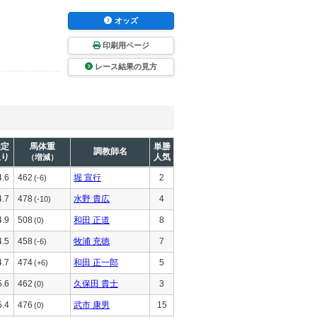
オッズ
印刷用ページ
レース結果の見方
推定
馬体重
単勝
調教師名
上り
人気
（増減）
4.6
462
堀 宣行
2
(-6)
4.7
478
水野 貴広
4
(-10)
4.9
508
和田 正道
8
(0)
4.5
458
牧浦 充徳
7
(-6)
4.7
474
和田 正一郎
5
(+6)
5.6
462
久保田 貴士
3
(0)
5.4
476
武市 康男
15
(0)