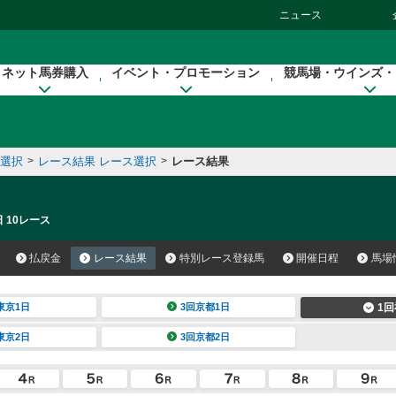
ニュース
ネット馬券購入
イベント・プロモーション
競馬場・ウインズ・
催選択
>
レース結果 レース選択
>
レース結果
 10レース
払戻金
レース結果
特別レース登録馬
開催日程
馬場
東京1日
3回京都1日
1回
東京2日
3回京都2日