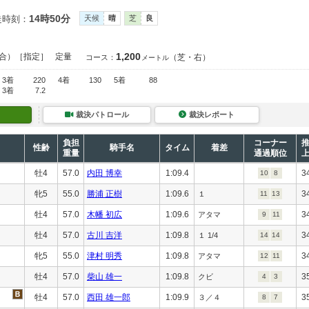
14時50分
走時刻：
天候
晴
芝
良
1,200
合）［指定］
定量
（芝・右）
コース：
メートル
3着
220
4着
130
5着
88
3着
7.2
裁決パトロール
裁決レポート
負担
コーナー
性齢
騎手名
タイム
着差
重量
通過順位
牡4
57.0
内田 博幸
1:09.4
3
10
8
牝5
55.0
勝浦 正樹
1:09.6
3
１
11
13
牡4
57.0
木幡 初広
1:09.6
3
アタマ
9
11
牡4
57.0
古川 吉洋
1:09.8
3
１ 1/4
14
14
牝5
55.0
津村 明秀
1:09.8
3
アタマ
12
11
牡4
57.0
柴山 雄一
1:09.8
3
クビ
4
3
牡4
57.0
西田 雄一郎
1:09.9
3
３／４
8
7