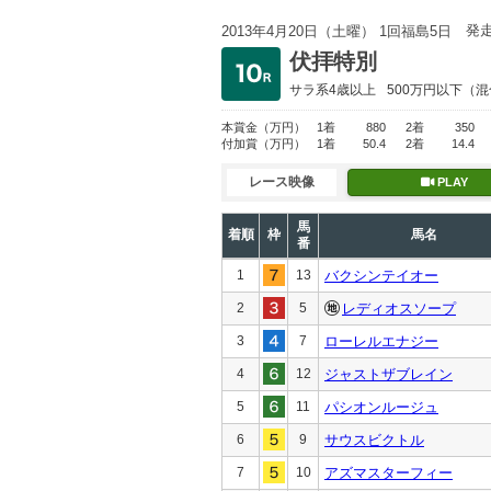
発
2013年4月20日（土曜） 1回福島5日
伏拝特別
サラ系4歳以上
500万円以下
（混
本賞金
（万円）
1着
880
2着
350
付加賞
（万円）
1着
50.4
2着
14.4
レース映像
PLAY
馬
着順
枠
馬名
番
1
13
バクシンテイオー
2
5
レディオスソープ
3
7
ローレルエナジー
4
12
ジャストザブレイン
5
11
パシオンルージュ
6
9
サウスビクトル
7
10
アズマスターフィー