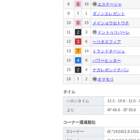
8
16
エステージャ
9
1
ダノンエレガント
10
15
メイショウセトウチ
11
3
ドントゥリバーレ
12
6
ヘリオスフィア
13
14
トランドネージュ
14
8
パワーヒッター
15
4
ナガレボシイチバン
16
2
オマモリ
タイム
ハロンタイム
12.2 - 10.6 - 11.0 - 
上り
4F 46.6 - 3F 35.6
コーナー通過順位
3コーナー
(8,*14)16(1,9,15)3,