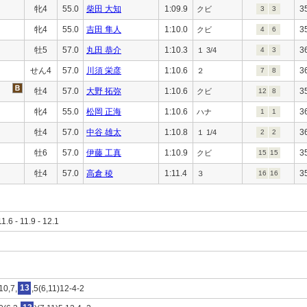
牝4
55.0
柴田 大知
1:09.9
3
クビ
3
3
牝4
55.0
吉田 隼人
1:10.0
3
クビ
4
6
牡5
57.0
丸田 恭介
1:10.3
3
１ 3/4
4
3
せん4
57.0
川須 栄彦
1:10.6
3
２
7
8
牡4
57.0
大野 拓弥
1:10.6
3
クビ
12
8
牝4
55.0
松岡 正海
1:10.6
3
ハナ
1
1
牡4
57.0
中谷 雄太
1:10.8
3
１ 1/4
2
2
牡6
57.0
伊藤 工真
1:10.9
3
クビ
15
15
牡4
57.0
高倉 稜
1:11.4
3
３
16
16
11.6 - 11.9 - 12.1
10,7,
13
,5(6,11)12-4-2