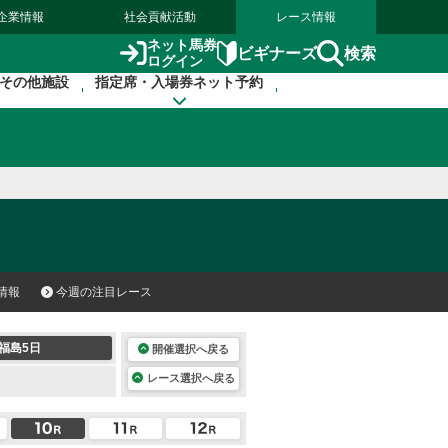
企業情報
社会貢献活動
レース情報
ネット馬券
検索
ビギナーズ
ログイン
その他施設
指定席・入場券ネット予約
情報
今週の注目レース
福島5日
開催選択へ戻る
レース選択へ戻る