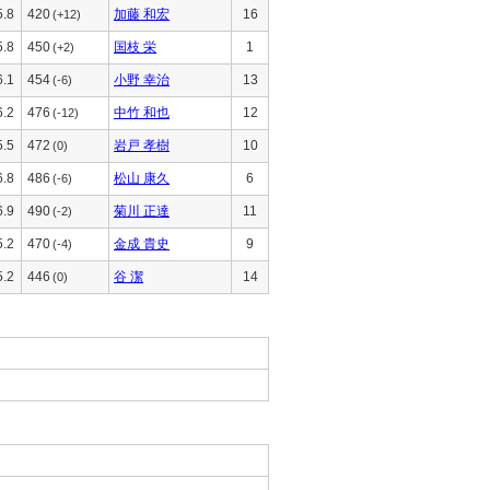
5.8
420
加藤 和宏
16
(+12)
5.8
450
国枝 栄
1
(+2)
6.1
454
小野 幸治
13
(-6)
6.2
476
中竹 和也
12
(-12)
5.5
472
岩戸 孝樹
10
(0)
6.8
486
松山 康久
6
(-6)
6.9
490
菊川 正達
11
(-2)
5.2
470
金成 貴史
9
(-4)
5.2
446
谷 潔
14
(0)