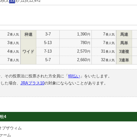
0(6,3,
13
)(7,11)5,12,4=2
2
3-7
1,390
7
枠連
馬連
番人気
円
番人気
3
5-13
780
7
馬単
番人気
円
番人気
4
7-13
2,570
31
ワイド
3連複
番人気
円
番人気
7
5-7
2,660
32
3連単
番人気
円
番人気
合、その投票法に投票された方全員に「
特払い
」をいたします。
中した場合、
JRAプラス10
の対象にならないことがあります。
牡4
オブザウィム
ァーム