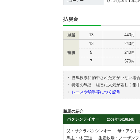
4コーナー
(8,*14)(16,9,15)1,1
払戻金
13
440
単勝
円
13
240
円
5
240
複勝
円
7
570
円
・
勝馬投票に的中された方がいない場
・
特定の馬番・組番に人気が著しく集
・
レースや騎手等につく記号
勝馬の紹介
バクシンテイオー
2009年4月10日生
父：サクラバクシンオー
母：アウト
馬主：林 正道
生産牧場：ノーザンフ