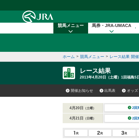
本文へ移動する
競馬メニュー
馬券・JRA-UMACA
ホーム
>
競馬メニュー
>
レース結果 開
レース結果
2013年4月20日（土曜）1回福島5日
開催お知らせ
出馬表
オッズ
4月20日
2回
（土曜）
4月21日
2回
（日曜）