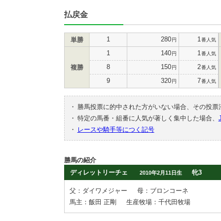
払戻金
1
280
1
単勝
円
番人気
1
140
1
円
番人気
8
150
2
複勝
円
番人気
9
320
7
円
番人気
・
勝馬投票に的中された方がいない場合、その投票
・
特定の馬番・組番に人気が著しく集中した場合、
・
レースや騎手等につく記号
勝馬の紹介
ディレットリーチェ
牝3
2010年2月11日生
父：ダイワメジャー
母：ブロンコーネ
馬主：飯田 正剛
生産牧場：千代田牧場