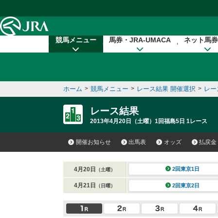
本文へ移動する
競馬メニュー
馬券・JRA-UMACA
ネット馬券
ホーム
>
競馬メニュー
>
レース結果 開催選択
>
レー
レース結果
2013年4月20日（土曜）1回福島5日 1レース
開催お知らせ
出馬表
オッズ
払戻金
4月20日
2回東京1日
（土曜）
4月21日
2回東京2日
（日曜）