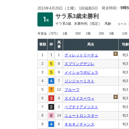
9時
発走時刻：
2013年4月20日（土曜） 1回福島5日
サラ系3歳未勝利
サラ系3歳
未勝利
牝［指定］
馬齢
コース
本賞金
（万円）
1着
500
2着
200
3着
130
馬
着順
枠
馬名
性齢
番
1
1
ディレットリーチェ
牝3
2
8
スプリングデジレ
牝3
3
9
メイショウポピュラ
牝3
4
7
ジンジャーミスト
牝3
5
12
プルーフ
牝3
6
4
スイスイスーウィ
牝3
7
2
ペプチドアメジスト
牝3
8
14
ニュートロンスター
牝3
9
6
キセキノチャンス
牝3