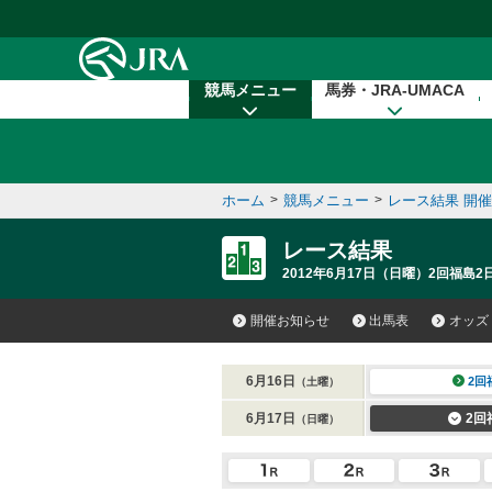
本文へ移動する
競馬メニュー
馬券・JRA-UMACA
ホーム
>
競馬メニュー
>
レース結果 開
レース結果
2012年6月17日（日曜）2回福島2
開催お知らせ
出馬表
オッズ
6月16日
2回
（土曜）
6月17日
2回
（日曜）