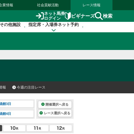
企業情報
社会貢献活動
レース情報
ネット馬券
検索
ビギナーズ
ログイン
その他施設
指定席・入場券ネット予約
情報
今週の注目レース
函館3日
開催選択へ戻る
レース選択へ戻る
函館4日