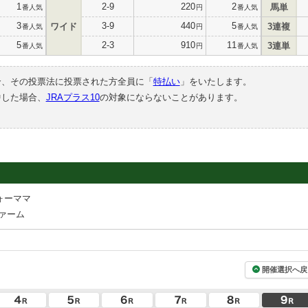
1
2-9
220
2
馬単
番人気
円
番人気
3
3-9
440
5
ワイド
3連複
番人気
円
番人気
5
2-3
910
11
3連単
番人気
円
番人気
合、その投票法に投票された方全員に「
特払い
」をいたします。
中した場合、
JRAプラス10
の対象にならないことがあります。
ォーママ
ァーム
開催選択へ戻