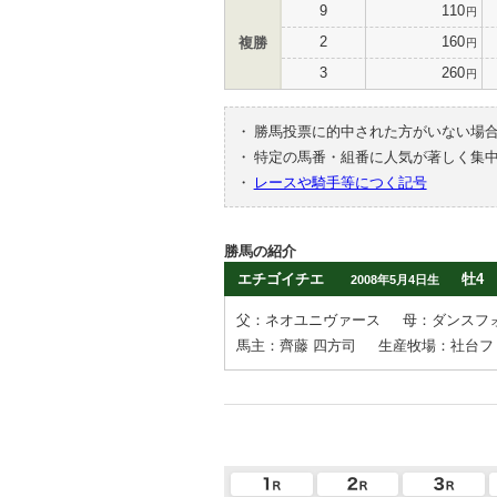
9
110
円
2
160
複勝
円
3
260
円
・
勝馬投票に的中された方がいない場
・
特定の馬番・組番に人気が著しく集
・
レースや騎手等につく記号
勝馬の紹介
エチゴイチエ
牡4
2008年5月4日生
父：ネオユニヴァース
母：ダンスフ
馬主：齊藤 四方司
生産牧場：社台フ