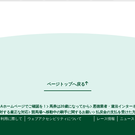
ページトップへ戻る
RAホームページでご確認を！
馬券は20歳になってから
悪徳業者・違法インター
対する厳正な対応
競馬場へ移動中の騎手に関するお願い
払戻金の支払を受けた
ご利用に際して
ウェブアクセシビリティについて
レース情報
ニュース