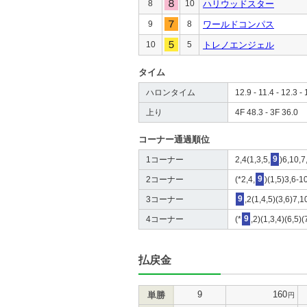
8
10
ハリウッドスター
9
8
ワールドコンパス
10
5
トレノエンジェル
タイム
ハロンタイム
12.9 - 11.4 - 12.3 - 
上り
4F 48.3 - 3F 36.0
コーナー通過順位
1コーナー
2,4(1,3,5,
9
)6,10,7
2コーナー
(*2,4,
9
)(1,5)3,6-1
3コーナー
9
,2(1,4,5)(3,6)7,1
4コーナー
(*
9
,2)(1,3,4)(6,5)
払戻金
9
160
単勝
円