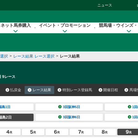
ニュース
ネット馬券購入
イベント・プロモーション
競馬場・ウインズ・
催選択
>
レース結果 レース選択
>
レース結果
日 9レース
払戻金
レース結果
特別レース登録馬
開催日程
馬場
福島1日
3回阪神5日
1回
福島2日
3回阪神6日
1回