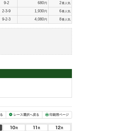
9-2
680
2
円
番人気
2-3-9
1,930
6
円
番人気
9-2-3
4,080
8
円
番人気
る
レース選択へ戻る
印刷用ページ