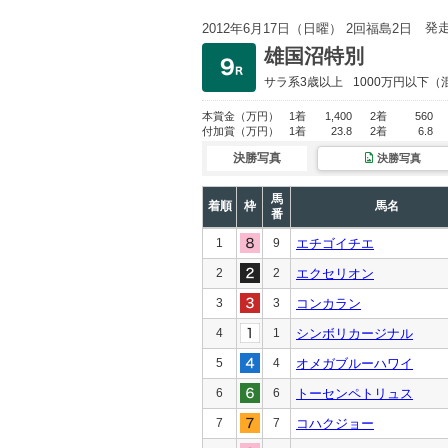
発
2012年6月17日（日曜） 2回福島2日
雄国沼特別
サラ系3歳以上
1000万円以下
（
本賞金
（万円）
1着
1,400
2着
560
付加賞
（万円）
1着
23.8
2着
6.8
決勝写真
決勝写真
馬
着順
枠
馬名
番
1
9
エチゴイチエ
2
2
エクセリオン
3
3
コンカラン
4
1
シンボリカージナル
5
4
オメガブルーハワイ
6
6
トーセンペトリュス
7
7
コハクジョー