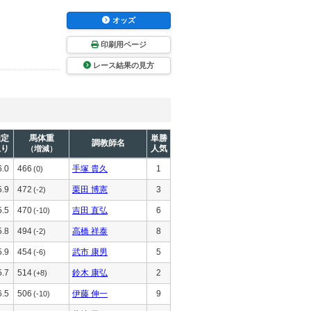
オッズ
印刷用ページ
レース結果の見方
推定
馬体重
単勝
調教師名
上り
人気
（増減）
6.0
466
手塚 貴久
1
(0)
5.9
472
栗田 博憲
3
(-2)
5.5
470
吉田 直弘
6
(-10)
5.8
494
高橋 祥泰
8
(-2)
5.9
454
武市 康男
5
(-6)
5.7
514
鈴木 康弘
2
(+8)
6.5
506
伊藤 伸一
9
(-10)