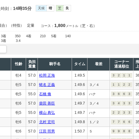
14時35分
走時刻：
天候
晴
芝
良
1,800
混合）（特指）
定量
（芝・右）
コース：
メートル
3着
350
4着
210
5着
140
3着
3.4
負担
コーナー
性齢
騎手名
タイム
着差
重量
通過順位
牡4
57.0
松岡 正海
1:49.5
3
3
2
1
1
牡5
57.0
蛯名 正義
1:49.6
3
３／４
1
1
2
2
牝5
55.0
石橋 脩
1:49.6
3
ハナ
3
6
6
3
牡6
57.0
柴田 善臣
1:49.7
3
３／４
3
4
3
3
牝5
55.0
横山 典弘
1:49.7
3
ハナ
2
2
3
3
牡6
57.0
北村 宏司
1:49.8
3
１／２
7
7
6
6
牡6
57.0
江田 照男
1:50.7
3
５
9
9
8
8