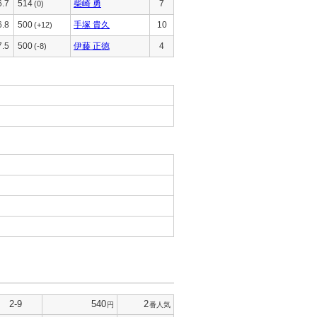
6.7
514
柴崎 勇
7
(0)
6.8
500
手塚 貴久
10
(+12)
7.5
500
伊藤 正徳
4
(-8)
2-9
540
2
円
番人気