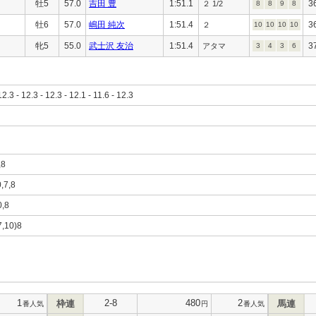
牡5
57.0
吉田 豊
1:51.1
3
２ 1/2
8
8
9
8
牡6
57.0
嶋田 純次
1:51.4
3
２
10
10
10
10
牝5
55.0
武士沢 友治
1:51.4
3
アタマ
3
4
3
6
12.3 - 12.3 - 12.3 - 12.1 - 11.6 - 12.3
,8
0,7,8
0,8
(7,10)8
1
2-8
480
2
枠連
馬連
番人気
円
番人気