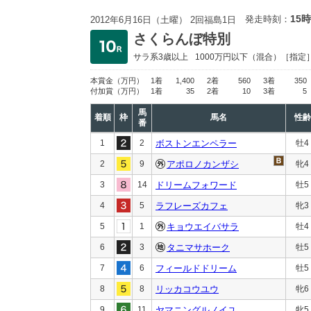
15時
発走時刻：
2012年6月16日（土曜） 2回福島1日
さくらんぼ特別
サラ系3歳以上
1000万円以下
（混合）［指定
本賞金
（万円）
1着
1,400
2着
560
3着
350
付加賞
（万円）
1着
35
2着
10
3着
5
馬
着順
枠
馬名
性齢
番
1
2
ボストンエンペラー
牡4
2
9
アポロノカンザシ
牝4
3
14
ドリームフォワード
牡5
4
5
ラフレーズカフェ
牝3
5
1
キョウエイバサラ
牡4
6
3
タニマサホーク
牡5
7
6
フィールドドリーム
牡5
8
8
リッカコウユウ
牝6
9
11
ヤマニングルノイユ
牝5