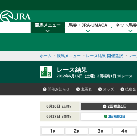
本文へ移動する
競馬メニュー
馬券・JRA-UMACA
ネット馬券
ホーム
>
競馬メニュー
>
レース結果 開催選択
>
レー
レース結果
2012年6月16日（土曜）2回福島1日 10レース
開催お知らせ
出馬表
オッズ
払戻金
6月16日
2回福島1日
（土曜）
6月17日
2回福島2日
（日曜）