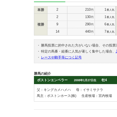
2
210
1
単勝
円
番人気
2
130
1
円
番人気
9
290
6
複勝
円
番人気
14
440
7
円
番人気
・
勝馬投票に的中された方がいない場合、その投票
・
特定の馬番・組番に人気が著しく集中した場合、
・
レースや騎手等につく記号
勝馬の紹介
ボストンエンペラー
牡4
2008年1月27日生
父：キングカメハメハ
母：イサミサクラ
馬主：ボストンホース(株)
生産牧場：宮内牧場