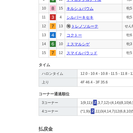
10
15
キルシュバウム
牝5
11
4
シルバーキセキ
牝5
12
13
トレノソルーテ
せん
13
7
コクトー
牡6
14
10
ミスマルシゲ
牝3
15
12
スマイルバラッド
牡5
タイム
ハロンタイム
12.0 - 10.4 - 10.8 - 11.5 - 11.8 - 
上り
4F 46.4 - 3F 35.6
コーナー通過順位
3コーナー
1(9,11)(
2
,3,7,12)-(4,14)(8,10)6
4コーナー
(*1,9)(
2
,11)3(4,14,7)12(6,8,10)
払戻金