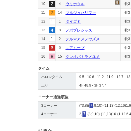
10
4
ウミホタル
牝3
11
14
ブルジュハリファ
牝3
12
1
ダイゴミ
牝3
13
8
ノボプレシャス
牝3
14
2
デルマアメノウズメ
牝3
15
5
ユアムーブ
牡3
16
15
クレオパトラノユメ
牝3
タイム
ハロンタイム
9.5 - 10.6 - 11.2 - 11.9 - 12.7 - 13
上り
4F 48.9 - 3F 37.7
コーナー通過順位
3コーナー
(*3,8)(
7
,9,10)-(11,13)(12,16)1,
4コーナー
3,
7
-(8,9,10)-(11,13)16-(1,12,6