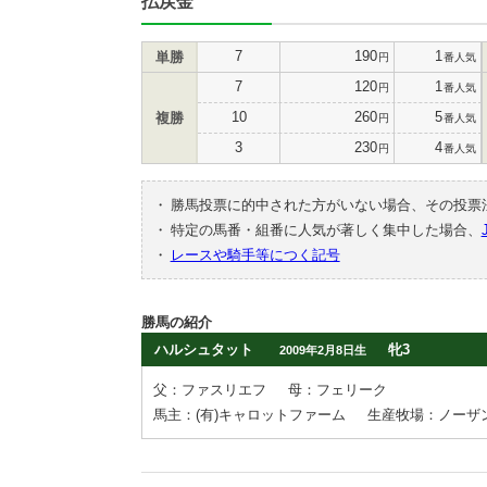
払戻金
7
190
1
単勝
円
番人気
7
120
1
円
番人気
10
260
5
複勝
円
番人気
3
230
4
円
番人気
・
勝馬投票に的中された方がいない場合、その投票
・
特定の馬番・組番に人気が著しく集中した場合、
・
レースや騎手等につく記号
勝馬の紹介
ハルシュタット
牝3
2009年2月8日生
父：ファスリエフ
母：フェリーク
馬主：(有)キャロットファーム
生産牧場：ノーザ