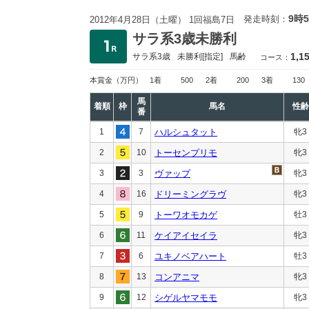
9時
発走時刻：
2012年4月28日（土曜） 1回福島7日
サラ系3歳未勝利
1,1
サラ系3歳
未勝利
[指定]
馬齢
コース：
本賞金
（万円）
1着
500
2着
200
3着
130
馬
着順
枠
馬名
性齢
番
1
7
ハルシュタット
牝3
2
10
トーセンプリモ
牝3
3
3
ヴァップ
牝3
4
16
ドリーミングラヴ
牝3
5
9
トーワオモカゲ
牡3
6
11
ケイアイセイラ
牝3
7
6
ユキノベアハート
牡3
8
13
コンアニマ
牝3
9
12
シゲルヤマモモ
牝3