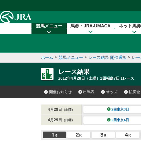
本文へ移動する
競馬メニュー
馬券・JRA-UMACA
ネット馬券
ホーム
>
競馬メニュー
>
レース結果 開催選択
>
レー
レース結果
2012年4月28日（土曜）1回福島7日 1レース
開催お知らせ
出馬表
オッズ
払戻金
4月28日
2回東京3日
（土曜）
4月29日
2回東京4日
（日曜）