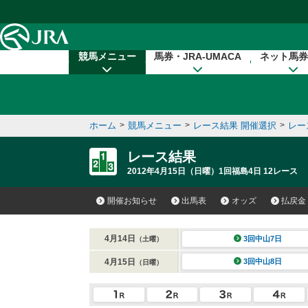
本文へ移動する
競馬メニュー
馬券・JRA-UMACA
ネット馬券
ホーム
>
競馬メニュー
>
レース結果 開催選択
>
レー
レース結果
2012年4月15日（日曜）1回福島4日 12レース
開催お知らせ
出馬表
オッズ
払戻金
4月14日
3回中山7日
（土曜）
4月15日
3回中山8日
（日曜）