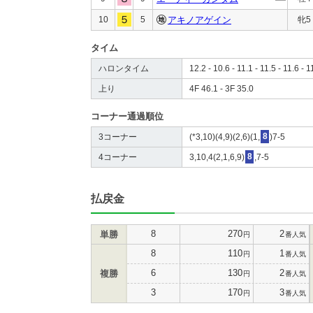
10
5
アキノアゲイン
牝5
タイム
ハロンタイム
12.2 - 10.6 - 11.1 - 11.5 - 11.6 - 1
上り
4F 46.1 - 3F 35.0
コーナー通過順位
3コーナー
(*3,10)(4,9)(2,6)(1,
8
)7-5
4コーナー
3,10,4(2,1,6,9)
8
,7-5
払戻金
8
270
2
単勝
円
番人気
8
110
1
円
番人気
6
130
2
複勝
円
番人気
3
170
3
円
番人気