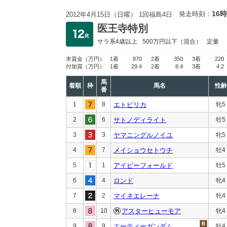
16時
発走時刻：
2012年4月15日（日曜） 1回福島4日
医王寺特別
サラ系4歳以上
500万円以下
（混合）
定量
本賞金
（万円）
1着
870
2着
350
3着
220
付加賞
（万円）
1着
29.4
2着
8.4
3着
4.2
馬
着順
枠
馬名
性齢
番
1
8
エトピリカ
牝5
2
6
サトノディライト
牡5
3
3
ヤマニングルノイユ
牝5
4
7
メイショウセトウチ
牡4
5
1
アイビーフォールド
牡5
6
4
ロンド
牝4
7
2
マイネエレーナ
牝4
8
10
アスターヒューモア
牝4
9
9
エーティーガンダム
牡4