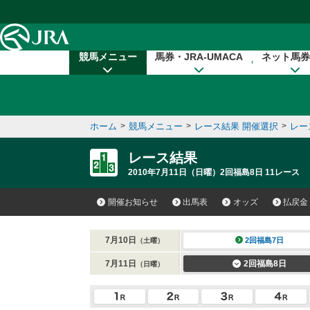
本文へ移動する
競馬メニュー
馬券・JRA-UMACA
ネット馬券
ホーム
>
競馬メニュー
>
レース結果 開催選択
>
レー
レース結果
2010年7月11日（日曜）2回福島8日 11レース
開催お知らせ
出馬表
オッズ
払戻金
7月10日
2回福島7日
（土曜）
7月11日
2回福島8日
（日曜）