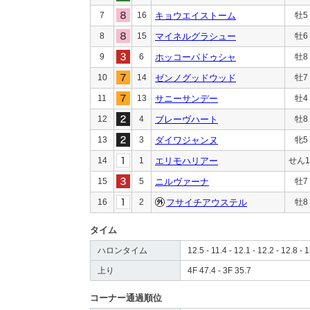
7
16
キョウエイストーム
牡5
8
15
マイネルグラシュー
牡6
9
6
ホッコーパドゥシャ
牡8
10
14
ゼンノグッドウッド
牡7
11
13
サニーサンデー
牡4
12
4
ブレーヴハート
牡8
13
3
ダイワジャンヌ
牝5
14
1
エリモハリアー
せん1
15
5
ニルヴァーナ
牡7
16
2
フサイチアウステル
牡8
タイム
ハロンタイム
12.5 - 11.4 - 12.1 - 12.2 - 12.8 - 1
上り
4F 47.4 - 3F 35.7
コーナー通過順位