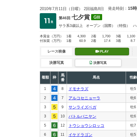
15時
発走時刻：
2010年7月11日（日曜） 2回福島8日
七夕賞
第46回
サラ系3歳以上
オープン
（国際）（特指）
ハ
本賞金
（万円）
1着
4,300
2着
1,700
3着
1,100
付加賞
（万円）
1着
60.9
2着
17.4
3着
8.7
レース映像
PLAY
決勝写真
決勝写真
馬
着順
枠
馬名
性齢
番
1
8
ドモナラズ
牡5
2
7
アルコセニョーラ
牝6
3
9
サンライズベガ
牡6
3
10
バトルバニヤン
牡6
5
12
トウショウシロッコ
牡7
6
11
イケドラゴン
牡5