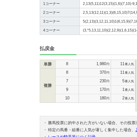
1コーナー
2,13(5,11)12(3,15)(1,6)(7,10)-9,
2コーナー
2,5,13(12,11)(1,3)(6,15,10)7(14,
3コーナー
5(2,13)(3,12,11,10)1(6,15,9)(7,1
4コーナー
(3,*5,13,11,10)(2,12,9)(1,6,15)(1
払戻金
8
1,980
11
単勝
円
番人気
8
370
11
円
番人気
7
230
5
円
番人気
複勝
9
170
1
円
番人気
10
180
2
円
番人気
・
勝馬投票に的中された方がいない場合、その投票
・
特定の馬番・組番に人気が著しく集中した場合、
・
レースや騎手等につく記号