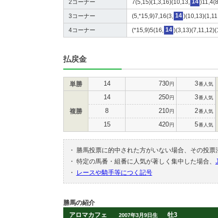
2コーナー
7(5,15)(1,3,16)(10,13,
14
)11,4(
3コーナー
(5,*15,9)7,16(3,
14
)(10,13)(1,11
4コーナー
(*15,9)5(16,
14
)(3,13)(7,11,12)(
払戻金
14
730
3
単勝
円
番人気
14
250
3
円
番人気
8
210
2
複勝
円
番人気
15
420
5
円
番人気
・
勝馬投票に的中された方がいない場合、その投票
・
特定の馬番・組番に人気が著しく集中した場合、
・
レースや騎手等につく記号
勝馬の紹介
アロマカフェ
牡3
2007年3月9日生