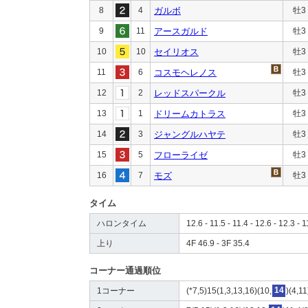
8
4
ガルボ
牡3
9
11
アースガルド
牡3
10
10
セイリオス
牡3
11
6
コスモヘレノス
牡3
12
2
レッドスパークル
牡3
13
1
ドリームカトラス
牡3
14
3
ジャングルハヤテ
牡3
15
5
フローライゼ
牡3
16
7
モズ
牡3
タイム
ハロンタイム
12.6 - 11.5 - 11.4 - 12.6 - 12.3 - 1
上り
4F 46.9 - 3F 35.4
コーナー通過順位
1コーナー
(*7,5)15(1,3,13,16)(10,
14
)(4,11