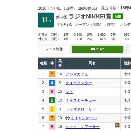
15時
発走時刻：
2010年7月4日（日曜） 2回福島6日
ラジオNIKKEI賞
第59回
サラ系3歳
オープン
（国際）（特指）
ハンデ
本賞金
（万円）
1着
3,900
2着
1,600
3着
980
付加賞
（万円）
1着
58.8
2着
16.8
3着
8.4
レース映像
PLAY
馬
着順
枠
馬名
性齢
番
1
14
アロマカフェ
牡3
2
8
クォークスター
牡3
3
15
レト
牡3
4
12
ナイスミーチュー
牡3
5
9
トゥザグローリー
牡3
6
13
リリエンタール
牡3
7
16
シャイニンアーサー
牡3