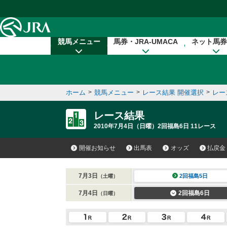
本文へ移動する
競馬メニュー
馬券・JRA-UMACA
ネット馬券
ホーム
>
競馬メニュー
>
レース結果 開催選択
>
レー
レース結果
2010年7月4日（日曜）2回福島6日 11レース
開催お知らせ
出馬表
オッズ
払戻金
7月3日
2回福島5日
（土曜）
7月4日
2回福島6日
（日曜）