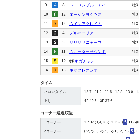
9
8
トーセンブルーアイ
牡3
10
12
エーシンヨシツネ
牡3
11
14
ウインアクレイム
牡3
12
4
デルマユリア
牝3
13
3
サリサリニャーマ
牝3
14
11
ウォーターサウンド
牡3
15
10
キガチャン
牝3
16
13
キマグレオンナ
牝3
タイム
ハロンタイム
12.7 - 11.3 - 11.6 - 12.8 - 13.0 - 1
上り
4F 49.5 - 3F 37.6
コーナー通過順位
1コーナー
2,7,14(3,4,16)(12,15)1(
5
,11)6(
2コーナー
(*2,7)(3,14)(4,16)(1,12,15)(
5
,1