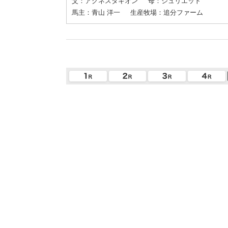
父：アグネスタキオン
母：ジュリエット
馬主：青山 洋一
生産牧場：追分ファーム