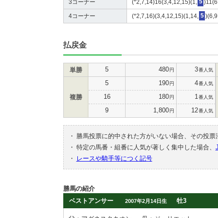
3コーナー
(*2,7,14)16(3,4,12,15)(1,
5
)11(6
4コーナー
(*2,7,16)(3,4,12,15)(1,14,
5
)(6,
払戻金
5
480
3
単勝
円
番人気
5
190
4
円
番人気
16
180
1
複勝
円
番人気
9
1,800
12
円
番人気
・
勝馬投票に的中された方がいない場合、その投票
・
特定の馬番・組番に人気が著しく集中した場合、
・
レースや騎手等につく記号
勝馬の紹介
ベストアンサー
牡3
2007年2月14日生