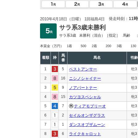
11時
発走時刻：
2010年4月18日（日曜） 1回福島4日
サラ系3歳未勝利
サラ系3歳
未勝利
（混合）［指定］
馬齢
本賞金
（万円）
1着
500
2着
200
3着
130
馬
着順
枠
馬名
性齢
番
1
5
ベストアンサー
牡3
2
16
ニシノシャイナー
牡3
3
9
ノアパートナー
牡3
4
15
カツヨスペシャル
牝3
5
7
ティアモブリーオ
牡3
6
2
セイルオンザグラス
牡3
7
1
ダンスオブザムーン
牡3
8
6
ライクキャロット
牝3