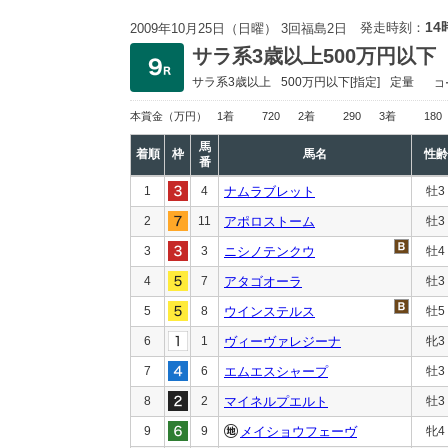
14
発走時刻：
2009年10月25日（日曜） 3回福島2日
サラ系3歳以上500万円以下
サラ系3歳以上
500万円以下
[指定]
定量
コ
本賞金
（万円）
1着
720
2着
290
3着
180
馬
着順
枠
馬名
性齢
番
1
4
ナムラブレット
牡3
2
11
アポロストーム
牡3
3
3
ニシノテンクウ
牡4
4
7
アタゴオーラ
牡3
5
8
ウインステルス
牡5
6
1
ヴィーヴァレジーナ
牝3
7
6
エムエスシャープ
牡3
8
2
マイネルプエルト
牡3
9
9
メイショウフェーヴ
牝4