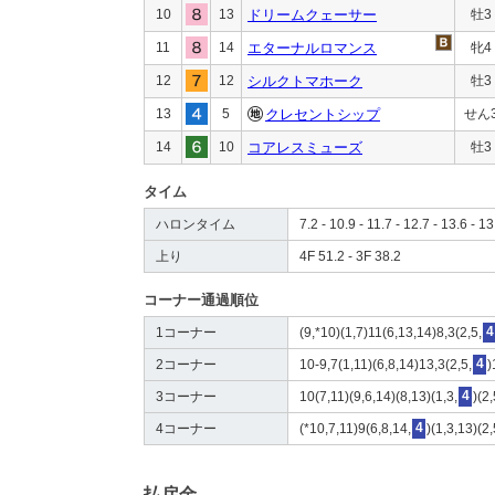
10
13
ドリームクェーサー
牡3
11
14
エターナルロマンス
牝4
12
12
シルクトマホーク
牡3
13
5
クレセントシップ
せん
14
10
コアレスミューズ
牡3
タイム
ハロンタイム
7.2 - 10.9 - 11.7 - 12.7 - 13.6 - 13
上り
4F 51.2 - 3F 38.2
コーナー通過順位
1コーナー
(9,*10)(1,7)11(6,13,14)8,3(2,5,
4
2コーナー
10-9,7(1,11)(6,8,14)13,3(2,5,
4
)
3コーナー
10(7,11)(9,6,14)(8,13)(1,3,
4
)(2
4コーナー
(*10,7,11)9(6,8,14,
4
)(1,3,13)(2
払戻金