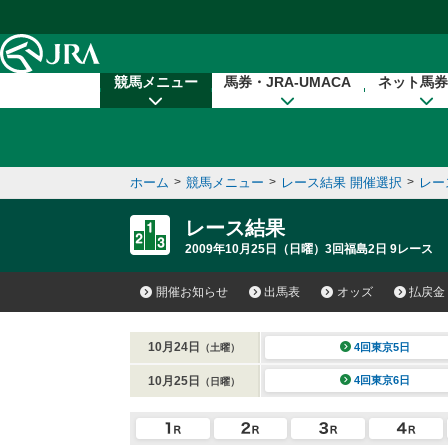
本文へ移動する
競馬メニュー
馬券・JRA-UMACA
ネット馬券
ホーム
>
競馬メニュー
>
レース結果 開催選択
>
レー
レース結果
2009年10月25日（日曜）3回福島2日 9レース
開催お知らせ
出馬表
オッズ
払戻金
10月24日
4回東京5日
（土曜）
10月25日
4回東京6日
（日曜）