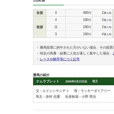
4
480
2
単勝
円
番人気
4
180
3
円
番人気
11
180
2
複勝
円
番人気
3
190
4
円
番人気
・
勝馬投票に的中された方がいない場合、その投票
・
特定の馬番・組番に人気が著しく集中した場合、
・
レースや騎手等につく記号
勝馬の紹介
ナムラブレット
牡3
2006年5月23日生
父：エイシンサンディ
母：ラッキーダイアリー
馬主：奈村 信重
生産牧場：小野 秀治