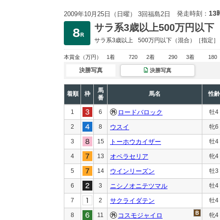
13
発走時刻：
2009年10月25日（日曜） 3回福島2日
サラ系3歳以上500万円以下
サラ系3歳以上
500万円以下
（混合）［指定］
本賞金
（万円）
1着
720
2着
290
3着
180
決勝写真
決勝写真
馬
着順
枠
馬名
性齢
番
1
6
ロードバロック
牡4
2
8
ウスイ
牝6
3
15
トーホウカイザー
牡4
4
13
オペラセリア
牝4
5
14
ウインリーズン
牡3
6
3
ニシノオニテツマル
牡4
7
2
サクライダテン
牡4
8
11
コスモジャイロ
牝4