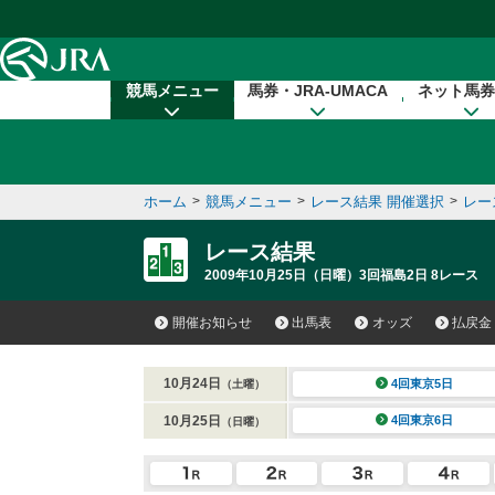
本文へ移動する
競馬メニュー
馬券・JRA-UMACA
ネット馬券
ホーム
>
競馬メニュー
>
レース結果 開催選択
>
レー
レース結果
2009年10月25日（日曜）3回福島2日 8レース
開催お知らせ
出馬表
オッズ
払戻金
10月24日
4回東京5日
（土曜）
10月25日
4回東京6日
（日曜）