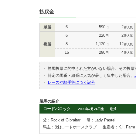
払戻金
6
590
2
単勝
円
番人気
6
220
2
円
番人気
8
1,120
12
複勝
円
番人気
15
290
4
円
番人気
・
勝馬投票に的中された方がいない場合、その投票
・
特定の馬番・組番に人気が著しく集中した場合、
・
レースや騎手等につく記号
勝馬の紹介
ロードバロック
牡4
2005年2月24日生
父：Rock of Gibraltar
母：Lady Pastel
馬主：(株)ロードホースクラブ
生産者：K.I. Farm