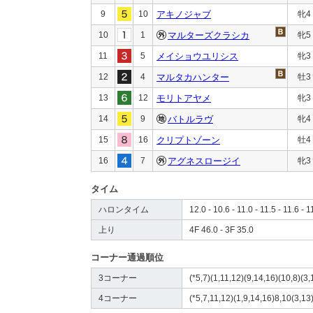
9
10
アキノジャブ
牝4
10
1
マルターズクラシカ
牝5
11
5
メイショウユリシス
牝3
12
4
マルタカハンター
牡3
13
12
モリトアヤメ
牝3
14
9
バトルラヴ
牝4
15
16
クリプトゾーン
牡4
16
7
アグネスロージイ
牝3
タイム
ハロンタイム
12.0 - 10.6 - 11.0 - 11.5 - 11.6 - 1
上り
4F 46.0 - 3F 35.0
コーナー通過順位
3コーナー
(*5,7)(1,11,12)(9,14,16)(10,8)(3,
4コーナー
(*5,7,11,12)(1,9,14,16)8,10(3,13)