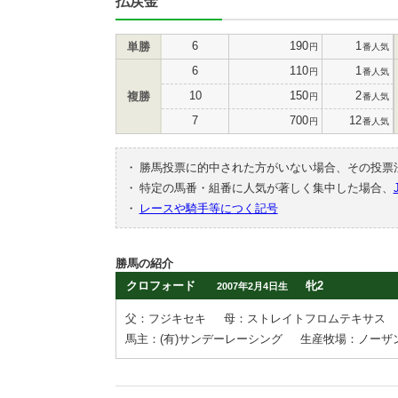
払戻金
6
190
1
単勝
円
番人気
6
110
1
円
番人気
10
150
2
複勝
円
番人気
7
700
12
円
番人気
・
勝馬投票に的中された方がいない場合、その投票
・
特定の馬番・組番に人気が著しく集中した場合、
・
レースや騎手等につく記号
勝馬の紹介
クロフォード
牝2
2007年2月4日生
父：フジキセキ
母：ストレイトフロムテキサス
馬主：(有)サンデーレーシング
生産牧場：ノーザ