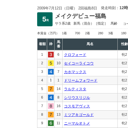
12時
発走時刻：
2009年7月12日（日曜） 2回福島8日
メイクデビュー福島
サラ系2歳
新馬
（混合）［指定］
馬齢
コ
本賞金
（万円）
1着
700
2着
280
3着
180
馬
着順
枠
馬名
性齢
番
1
6
クロフォード
牝2
2
10
セイコーライコウ
牡2
3
7
カホマックス
牝2
4
1
ドリームフォワード
牡2
5
14
ラルティスタ
牝2
6
8
シリウスリジル
牡2
7
16
コスモアヴィス
牡2
8
13
ミツアキゴールド
牡2
9
11
ニーマルオトメ
牝2