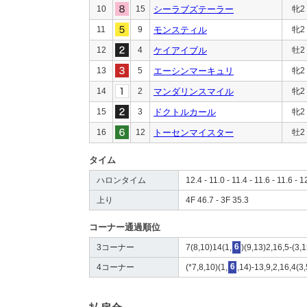
10
15
シーラブズテーラー
牝2
11
9
モンスティル
牝2
12
4
ケイアイブル
牡2
13
5
エーシンマーキュリ
牝2
14
2
マンダリンスマイル
牝2
15
3
ドクトルカール
牝2
16
12
トーセンマイスター
牡2
タイム
ハロンタイム
12.4 - 11.0 - 11.4 - 11.6 - 11.6 - 1
上り
4F 46.7 - 3F 35.3
コーナー通過順位
3コーナー
7(8,10)14(1,
6
)(9,13)2,16,5-(3,
4コーナー
(*7,8,10)(1,
6
,14)-13,9,2,16,4(3