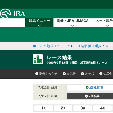
本文へ移動する
競馬メニュー
馬券・JRA-UMACA
ネット馬券
ホーム
>
競馬メニュー
>
レース結果 開催選択
>
レー
レース結果
2009年7月12日（日曜）2回福島8日 5レース
開催お知らせ
出馬表
オッズ
払戻金
7月11日
2回福島7日
（土曜）
7月12日
2回福島8日
（日曜）