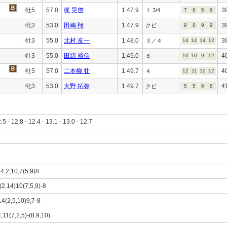
牡5
57.0
梶 晃啓
1:47.9
3
１ 3/4
7
6
5
6
牝3
53.0
田嶋 翔
1:47.9
3
クビ
9
8
9
9
牡3
55.0
北村 友一
1:48.0
3
３／４
14
14
14
12
牡3
55.0
田辺 裕信
1:49.0
4
６
10
10
9
12
牡5
57.0
二本柳 壮
1:49.7
4
４
12
11
12
12
牝3
53.0
大野 拓弥
1:49.7
4
クビ
5
5
6
8
2.5 - 12.8 - 12.4 - 13.1 - 13.0 - 12.7
14,2,10,7(5,9)8
-(2,14)10(7,5,9)-8
14(2,5,10)9,7-8
,11(7,2,5)-(8,9,10)