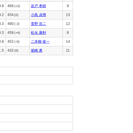
9.8
466
岩戸 孝樹
9
(+2)
9.2
454
小島 貞博
13
(0)
8.3
480
萱野 浩二
12
(-2)
0.3
458
松永 康利
8
(+4)
0.8
452
二本柳 俊一
14
(-6)
1.5
432
柴崎 勇
11
(0)