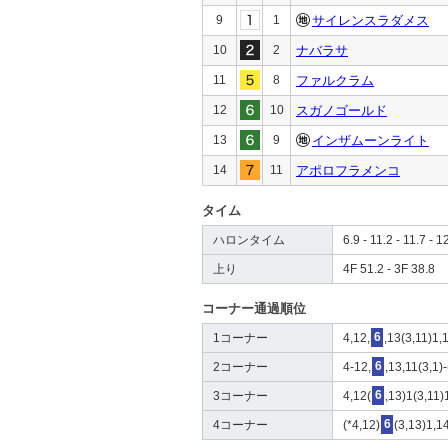
9
1
サイレンスラダメス
10
2
ナバラサ
11
8
ファルクラム
12
10
スガノゴールド
13
9
インザムーンライト
14
11
アポロフラメンコ
タイム
ハロンタイム
6.9 - 11.2 - 11.7 - 1
上り
4F 51.2 - 3F 38.8
コーナー通過順位
1コーナー
4,12,
6
,13(3,11)1,
2コーナー
4-12,
6
,13,11(3,1)
3コーナー
4,12(
6
,13)1(3,11)
4コーナー
(*4,12)
6
(3,13)1,14