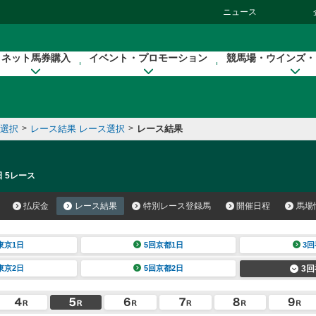
ニュース
ネット馬券購入
イベント・プロモーション
競馬場・ウインズ・
催選択
>
レース結果 レース選択
>
レース結果
日 5レース
払戻金
レース結果
特別レース登録馬
開催日程
馬場
東京1日
5回京都1日
3回
東京2日
5回京都2日
3回