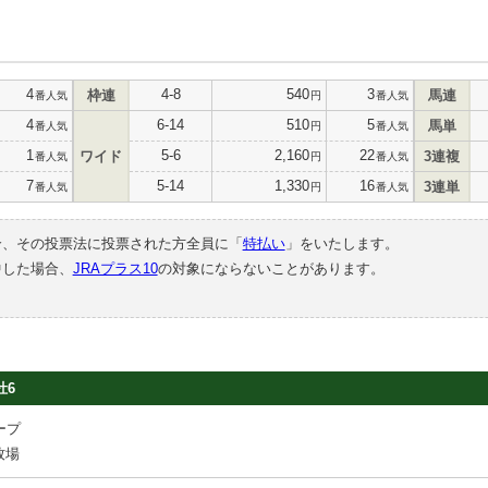
4
4-8
540
3
枠連
馬連
番人気
円
番人気
4
6-14
510
5
馬単
番人気
円
番人気
1
5-6
2,160
22
ワイド
3連複
番人気
円
番人気
7
5-14
1,330
16
3連単
番人気
円
番人気
合、その投票法に投票された方全員に「
特払い
」をいたします。
中した場合、
JRAプラス10
の対象にならないことがあります。
牡6
ープ
牧場