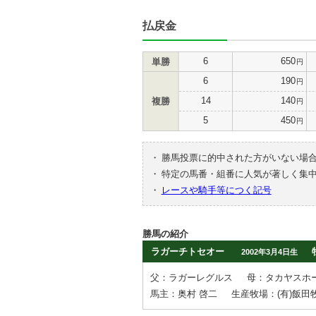
払戻金
6
650
単勝
円
6
190
円
14
140
複勝
円
5
450
円
・
勝馬投票に的中された方がいない場
・
特定の馬番・組番に人気が著しく集
・
レースや騎手等につく記号
勝馬の紹介
ラガーチトセオー
2002年3月4日生
父：ラガーレグルス
母：タカヤスホ
馬主：奥村 啓二
生産牧場：(有)飯田