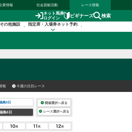
企業情報
社会貢献活動
レース情報
ネット馬券
検索
ビギナーズ
ログイン
その他施設
指定席・入場券ネット予約
情報
今週の注目レース
福島5日
開催選択へ戻る
レース選択へ戻る
福島6日