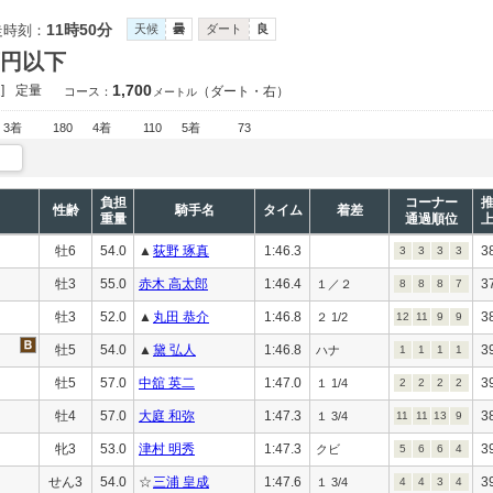
11時50分
走時刻：
天候
曇
ダート
良
万円以下
1,700
]
定量
（ダート・右）
コース：
メートル
3着
180
4着
110
5着
73
負担
コーナー
性齢
騎手名
タイム
着差
重量
通過順位
牡6
54.0
▲
荻野 琢真
1:46.3
3
3
3
3
3
牡3
55.0
赤木 高太郎
1:46.4
3
１／２
8
8
8
7
牡3
52.0
▲
丸田 恭介
1:46.8
3
２ 1/2
12
11
9
9
牡5
54.0
▲
黛 弘人
1:46.8
3
ハナ
1
1
1
1
牡5
57.0
中舘 英二
1:47.0
3
１ 1/4
2
2
2
2
牡4
57.0
大庭 和弥
1:47.3
3
１ 3/4
11
11
13
9
牝3
53.0
津村 明秀
1:47.3
3
クビ
5
6
6
4
せん3
54.0
☆
三浦 皇成
1:47.6
3
１ 3/4
4
4
3
4