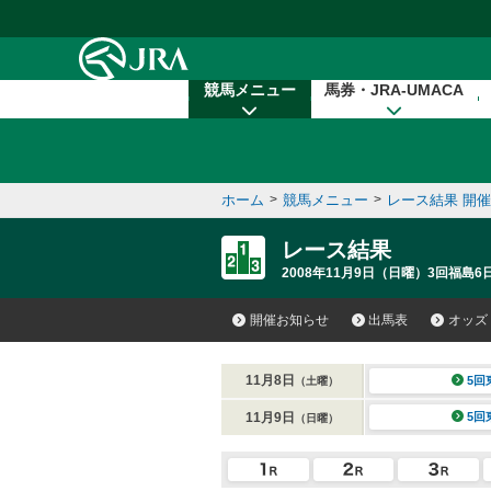
本文へ移動する
競馬メニュー
馬券・JRA-UMACA
ホーム
>
競馬メニュー
>
レース結果 開
レース結果
2008年11月9日（日曜）3回福島6
開催お知らせ
出馬表
オッズ
11月8日
5回
（土曜）
11月9日
5回
（日曜）