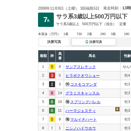
13時
発走時刻：
2008年11月8日（土曜） 3回福島5日
サラ系3歳以上500万円以下
サラ系3歳以上
500万円以下
（混合）
定量
本賞金
（万円）
1着
730
2着
290
3着
180
決勝写真
決勝写真
馬
着順
枠
馬名
性齢
番
1
8
サンアスレチック
せん
2
5
ヒラボクオウショー
牡4
3
3
コスモコマンダ
牡3
4
14
グラミスキャッスル
牡3
5
10
スプリングバレル
牡3
6
11
ハーマジェスティ
牝3
7
9
マルイチハート
牡5
8
1
ニシノハドウホウ
牡3