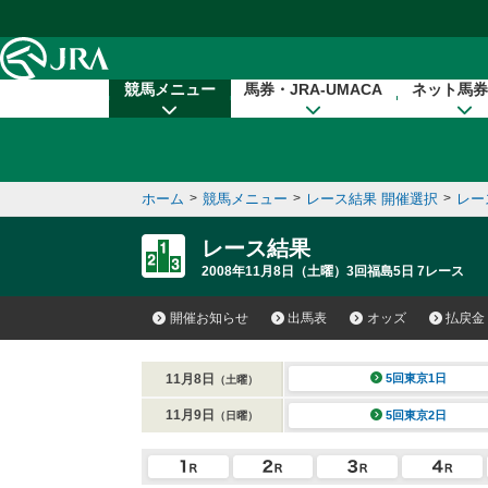
本文へ移動する
競馬メニュー
馬券・JRA-UMACA
ネット馬券
ホーム
>
競馬メニュー
>
レース結果 開催選択
>
レー
レース結果
2008年11月8日（土曜）3回福島5日 7レース
開催お知らせ
出馬表
オッズ
払戻金
11月8日
5回東京1日
（土曜）
11月9日
5回東京2日
（日曜）