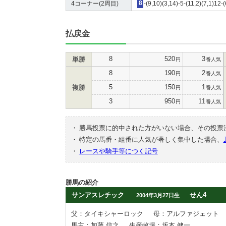
4コーナー(2周目)
8
-(9,10)(3,14)-5-(11,2)(7,1)12-
払戻金
8
520
3
単勝
円
番人気
8
190
2
円
番人気
5
150
1
複勝
円
番人気
3
950
11
円
番人気
・
勝馬投票に的中された方がいない場合、その投票
・
特定の馬番・組番に人気が著しく集中した場合、
・
レースや騎手等につく記号
勝馬の紹介
サンアスレチック
せん4
2004年3月27日生
父：タイキシャーロック
母：アルファジェット
馬主：加藤 信之
生産牧場：坂本 健一