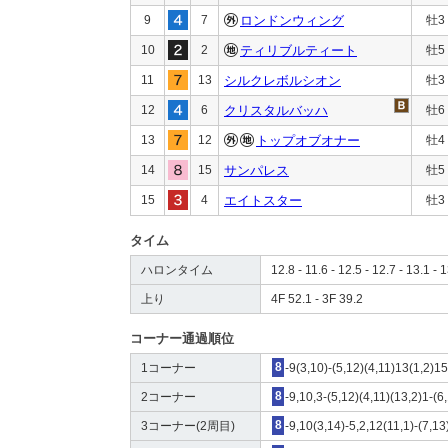
9
7
ロンドンウィング
牡3
10
2
ティリブルティート
牡5
11
13
シルクレボルシオン
牡3
12
6
クリスタルバッハ
牡6
13
12
トップオブオナー
牡4
14
15
サンパレス
牡5
15
4
エイトスター
牡3
タイム
ハロンタイム
12.8 - 11.6 - 12.5 - 12.7 - 13.1 - 1
上り
4F 52.1 - 3F 39.2
コーナー通過順位
1コーナー
8
-9(3,10)-(5,12)(4,11)13(1,2)15
2コーナー
8
-9,10,3-(5,12)(4,11)(13,2)1-(6
3コーナー(2周目)
8
-9,10(3,14)-5,2,12(11,1)-(7,13