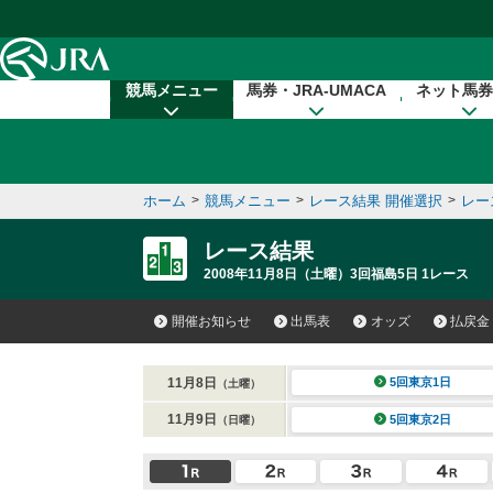
本文へ移動する
競馬メニュー
馬券・JRA-UMACA
ネット馬券
ホーム
>
競馬メニュー
>
レース結果 開催選択
>
レー
レース結果
2008年11月8日（土曜）3回福島5日 1レース
開催お知らせ
出馬表
オッズ
払戻金
11月8日
5回東京1日
（土曜）
11月9日
5回東京2日
（日曜）