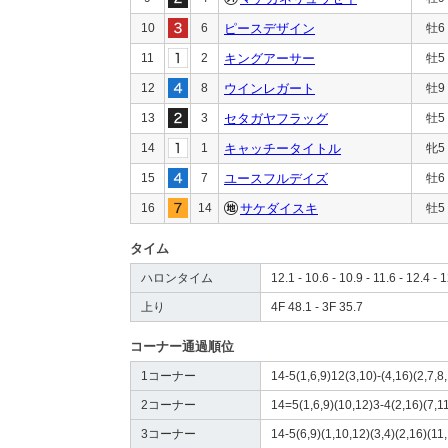
10
6
ピースデザイン
牡6
11
2
キングアーサー
牡5
12
8
ウインレガート
牡9
13
3
セタガヤフラッグ
牡5
14
1
キャッチータイトル
牝5
15
7
ユースフルデイズ
牡6
16
14
サケダイスキ
牡5
タイム
ハロンタイム
12.1 - 10.6 - 10.9 - 11.6 - 12.4 - 1
上り
4F 48.1 - 3F 35.7
コーナー通過順位
1コーナー
14-5(1,6,9)12(3,10)-(4,16)(2,7,8,
2コーナー
14=5(1,6,9)(10,12)3-4(2,16)(7,11
3コーナー
14-5(6,9)(1,10,12)(3,4)(2,16)(11,