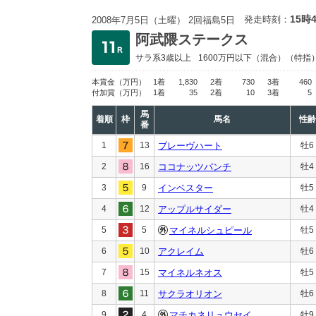
15時
発走時刻：
2008年7月5日（土曜） 2回福島5日
阿武隈ステークス
サラ系3歳以上
1600万円以下
（混合）（特指
本賞金
（万円）
1着
1,830
2着
730
3着
460
付加賞
（万円）
1着
35
2着
10
3着
5
馬
着順
枠
馬名
性齢
番
1
13
ブレーヴハート
牡6
2
16
ココナッツパンチ
牡4
3
9
インベスター
牡5
4
12
アップルサイダー
牡4
5
5
マイネルシュピール
牡5
6
10
アクレイム
牡6
7
15
マイネルネオス
牡5
8
11
サクラオリオン
牡6
9
4
マチカネリュウセイ
牡9