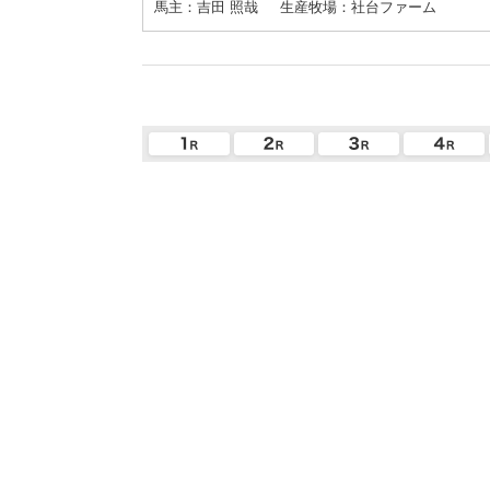
馬主：吉田 照哉
生産牧場：社台ファーム