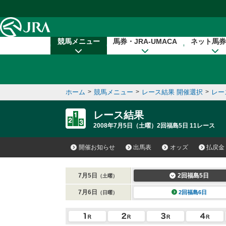
本文へ移動する
競馬メニュー
馬券・JRA-UMACA
ネット馬券
ホーム
>
競馬メニュー
>
レース結果 開催選択
>
レー
レース結果
2008年7月5日（土曜）2回福島5日 11レース
開催お知らせ
出馬表
オッズ
払戻金
7月5日
2回福島5日
（土曜）
7月6日
2回福島6日
（日曜）