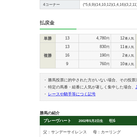
4コーナー
(*5,6,9)(14,10,12)(1,4,16)(3,2,11
払戻金
13
4,780
12
単勝
円
番人気
13
830
11
円
番人気
16
190
2
複勝
円
番人気
9
760
10
円
番人気
・
勝馬投票に的中された方がいない場合、その投票
・
特定の馬番・組番に人気が著しく集中した場合、
・
レースや騎手等につく記号
勝馬の紹介
ブレーヴハート
牡6
2002年5月2日生
父：サンデーサイレンス
母：カーリング