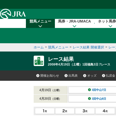
本文へ移動する
競馬メニュー
馬券・JRA-UMACA
ネット馬券
ホーム
>
競馬メニュー
>
レース結果 開催選択
>
レー
レース結果
2008年4月19日（土曜）1回福島3日 7レース
開催お知らせ
出馬表
オッズ
払戻金
4月19日
3回中山7日
（土曜）
4月20日
3回中山8日
（日曜）