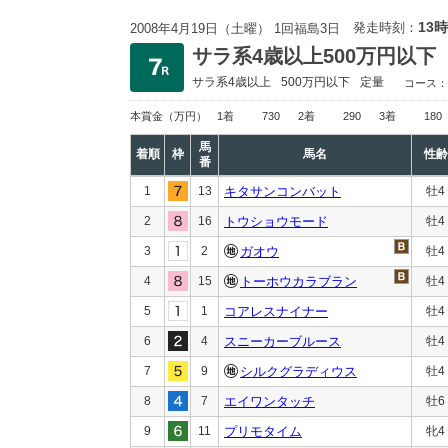
13時
発走時刻：
2008年4月19日（土曜） 1回福島3日
サラ系4歳以上500万円以下
サラ系4歳以上
500万円以下
定量
コース：
本賞金
（万円）
1着
730
2着
290
3着
180
馬
着順
枠
馬名
性齢
番
1
13
キタサンコンバット
牡4
2
16
トウショウモード
牡4
3
2
ガオウ
牡4
4
15
トーホウカラブラン
牡4
5
1
コアレスナイナー
牡4
6
4
スニーカーブルース
牡4
7
9
シルクグラディウス
牡4
8
7
エイワンタッチ
牡6
9
11
プリモタイム
牝4