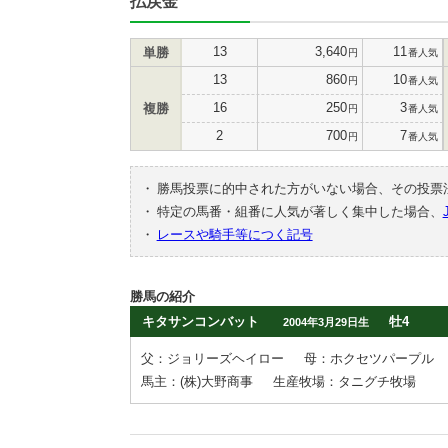
払戻金
13
3,640
11
単勝
円
番人気
13
860
10
円
番人気
16
250
3
複勝
円
番人気
2
700
7
円
番人気
・
勝馬投票に的中された方がいない場合、その投票
・
特定の馬番・組番に人気が著しく集中した場合、
・
レースや騎手等につく記号
勝馬の紹介
キタサンコンバット
牡4
2004年3月29日生
父：ジョリーズヘイロー
母：ホクセツパープル
馬主：(株)大野商事
生産牧場：タニグチ牧場