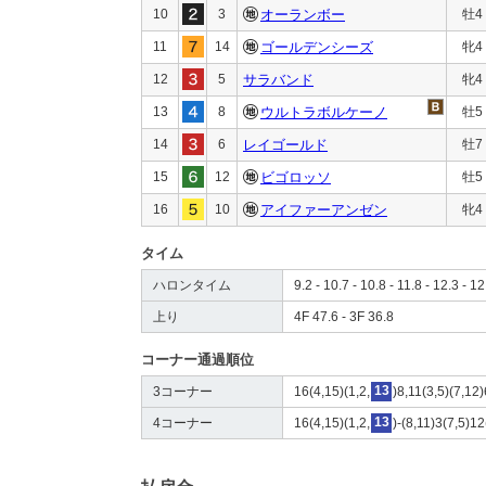
10
3
オーランボー
牡4
11
14
ゴールデンシーズ
牝4
12
5
サラバンド
牝4
13
8
ウルトラボルケーノ
牡5
14
6
レイゴールド
牡7
15
12
ビゴロッソ
牡5
16
10
アイファーアンゼン
牝4
タイム
ハロンタイム
9.2 - 10.7 - 10.8 - 11.8 - 12.3 - 12
上り
4F 47.6 - 3F 36.8
コーナー通過順位
3コーナー
16(4,15)(1,2,
13
)8,11(3,5)(7,12
4コーナー
16(4,15)(1,2,
13
)-(8,11)3(7,5)1