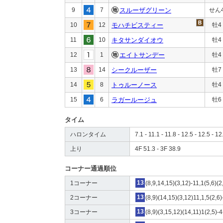
9
7
スルーザグリーン
せん
10
12
モハチビスティー
牡4
11
10
キタサンダイオウ
牡4
12
1
エイトサンデー
牡4
13
14
シークルーザー
牡7
14
8
トゥルーノース
牡4
15
6
ラガールージュ
牡6
タイム
ハロンタイム
7.1 - 11.1 - 11.8 - 12.5 - 12.5 - 12
上り
4F 51.3 - 3F 38.9
コーナー通過順位
1コーナー
13
(8,9,14,15)(3,12)-11,1(5,6)(2
2コーナー
13
(8,9)(14,15)(3,12)11,1,5(2,6)
3コーナー
13
(8,9)(3,15,12)(14,11)1(2,5)-4