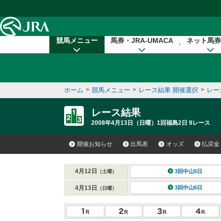
本文へ移動する
競馬メニュー
馬券・JRA-UMACA
ネット馬券
ホーム
>
競馬メニュー
>
レース結果 開催選択
>
レー
レース結果
2008年4月13日（日曜）1回福島2日 9レース
開催お知らせ
出馬表
オッズ
払戻金
4月12日
3回中山5日
（土曜）
4月13日
3回中山6日
（日曜）