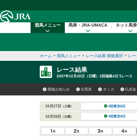
本文へ移動する
競馬メニュー
馬券・JRA-UMACA
ネット馬券
ホーム
>
競馬メニュー
>
レース結果 開催選択
>
レー
レース結果
2007年10月28日（日曜）3回福島4日 5レース
開催お知らせ
出馬表
オッズ
払戻金
10月27日
4回東京8日
（土曜）
10月28日
4回東京9日
（日曜）