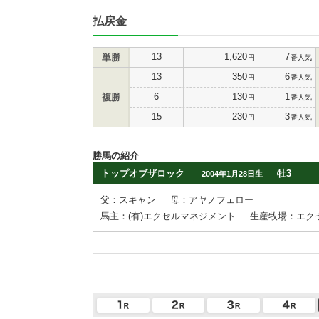
払戻金
13
1,620
7
単勝
円
番人気
13
350
6
円
番人気
6
130
1
複勝
円
番人気
15
230
3
円
番人気
勝馬の紹介
トップオブザロック
牡3
2004年1月28日生
父：スキャン
母：アヤノフェロー
馬主：(有)エクセルマネジメント
生産牧場：エク