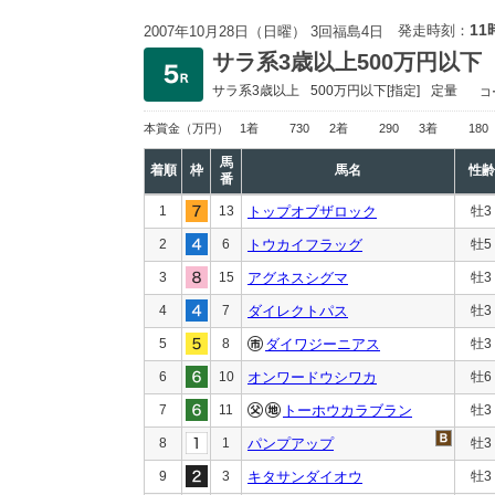
11
発走時刻：
2007年10月28日（日曜） 3回福島4日
サラ系3歳以上500万円以下
サラ系3歳以上
500万円以下
[指定]
定量
コ
本賞金
（万円）
1着
730
2着
290
3着
180
馬
着順
枠
馬名
性齢
番
1
13
トップオブザロック
牡3
2
6
トウカイフラッグ
牡5
3
15
アグネスシグマ
牡3
4
7
ダイレクトパス
牡3
5
8
ダイワジーニアス
牡3
6
10
オンワードウシワカ
牡6
7
11
トーホウカラブラン
牡3
8
1
パンプアップ
牡3
9
3
キタサンダイオウ
牡3