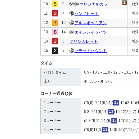
10
9
オリジナルカラー
牡3
11
4
ゼンノビート
牡4
12
12
アルスボヘミアン
牡4
13
14
エイシンイッパツ
牡3
14
5
グリンガレット
牡5
15
2
ブラッドハウンド
牡3
タイム
ハロンタイム
6.9 - 10.7 - 11.0 - 12.3 - 13.1 - 12
上り
4F 50.6 - 3F 37.8
コーナー通過順位
1コーナー
(*5,8)-9,11(6,14)(
13
,12)(2,15)(
2コーナー
5,8-9,11(6,14)
13
(15,12)2(4,7)-
3コーナー
(5,8,*9,11,14)(6,
13
,12)15(4,7)-(
4コーナー
(*8,9)11(6,
13
)14(5,15)(7,12)4,1