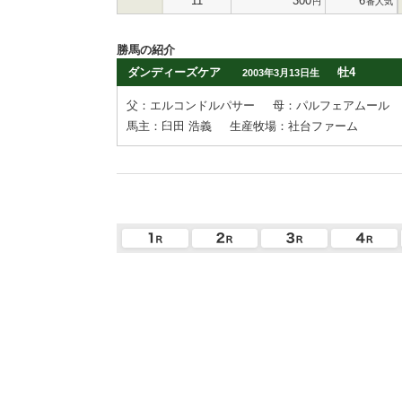
11
300
6
円
番人気
勝馬の紹介
ダンディーズケア
牡4
2003年3月13日生
父：エルコンドルパサー
母：パルフェアムール
馬主：臼田 浩義
生産牧場：社台ファーム