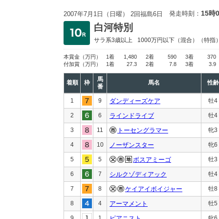
15時
発走時刻：
2007年7月1日（日曜） 2回福島6日
白河特別
サラ系3歳以上
1000万円以下
（混合）（特指
本賞金
（万円）
1着
1,480
2着
590
3着
370
付加賞
（万円）
1着
27.3
2着
7.8
3着
3.9
馬
着順
枠
馬名
性齢
番
1
9
ダンディーズケア
牡4
2
6
ラインドライブ
牡4
3
11
トーセングラマー
牝3
4
10
ノーザンスター
牝6
5
5
ボスアミーゴ
牡3
6
7
シルクゾディアック
牡4
7
8
ケイアイボイジャー
牡8
8
4
アーマメント
牡5
9
1
ピアニスト
牝6