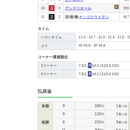
10
3
アンテリオール
牡6
11
2
ナンゴクライデン
牡7
タイム
ハロンタイム
12.4 - 10.7 - 11.0 - 11.4 - 11.6 - 1
上り
4F 45.8 - 3F 34.8
コーナー通過順位
3コーナー
7,6(1,
9
)(4,5,11)(3,8,10)2
4コーナー
7,6(1,
9
)(4,5,11)(3,8,10)2
払戻金
9
160
1
単勝
円
番人気
9
110
1
円
番人気
6
210
3
複勝
円
番人気