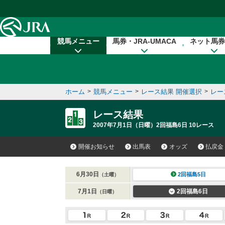
本文へ移動する
競馬メニュー
馬券・JRA-UMACA
ネット馬券
ホーム
>
競馬メニュー
>
レース結果 開催選択
>
レー
レース結果
2007年7月1日（日曜）2回福島6日 10レース
開催お知らせ
出馬表
オッズ
払戻金
6月30日
2回福島5日
（土曜）
7月1日
2回福島6日
（日曜）