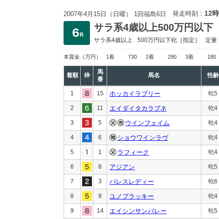
12時
発走時刻：
2007年4月15日（日曜） 1回福島6日
サラ系4歳以上500万円以下
サラ系4歳以上
500万円以下
牝［指定］
定量
本賞金
（万円）
1着
730
2着
290
3着
180
馬
着順
枠
馬名
性齢
番
1
15
ホッカイラブリー
牝5
2
11
エイダイタカラブネ
牝4
3
5
ウインフェイム
牝4
4
6
ショウワインラヴ
牝4
5
1
ラフィーク
牝4
6
8
アジアン
牝5
7
3
パレスレディー
牝6
8
9
ユノブラッキー
牝4
9
14
エイシンサンバレー
牝5