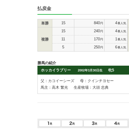
払戻金
15
840
4
単勝
円
番人気
15
240
4
円
番人気
11
170
1
複勝
円
番人気
5
250
6
円
番人気
勝馬の紹介
ホッカイラブリー
牝5
2002年3月30日生
父：カコイーシーズ
母：クインチヨセー
馬主：高木 繁光
生産牧場：大頭 忠典