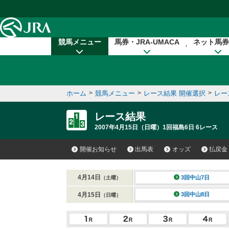
本文へ移動する
競馬メニュー
馬券・JRA-UMACA
ネット馬券
ホーム
>
競馬メニュー
>
レース結果 開催選択
>
レー
レース結果
2007年4月15日（日曜）1回福島6日 6レース
開催お知らせ
出馬表
オッズ
払戻金
4月14日
3回中山7日
（土曜）
4月15日
3回中山8日
（日曜）