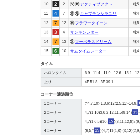
10
2
アクティブアクト
牝5
11
7
キャプテンシラユリ
牝4
12
12
フラワークイーン
牝5
13
4
サンキンレター
牝4
14
13
マーベラスドリーム
牝4
15
10
サムタイムレーター
牝4
タイム
ハロンタイム
6.9 - 11.4 - 11.9 - 12.6 - 13.1 - 12
上り
4F 51.8 - 3F 39.1
コーナー通過順位
1コーナー
(*4,7,10)(1,3,6)12(2,5,11)-14,9,
2コーナー
4,7(1,10)3,6,2,12,11,5(9,14)
15
3コーナー
4,7(1,6,5)(10,
15
)(3,11,12,8)2(9
4コーナー
(6,5,*
15
)(4,7)11(1,8)-(3,12)(2,