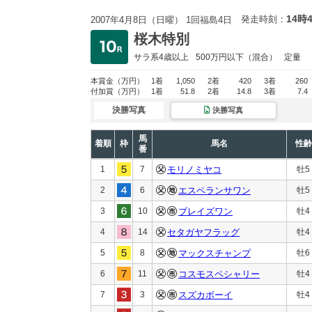
14時
発走時刻：
2007年4月8日（日曜） 1回福島4日
桜木特別
サラ系4歳以上
500万円以下
（混合）
定量
本賞金
（万円）
1着
1,050
2着
420
3着
260
付加賞
（万円）
1着
51.8
2着
14.8
3着
7.4
決勝写真
決勝写真
馬
着順
枠
馬名
性齢
番
1
7
モリノミヤコ
牡5
2
6
エスペランサワン
牡5
3
10
ブレイズワン
牡4
4
14
セタガヤフラッグ
牡4
5
8
マックスチャンプ
牡6
6
11
コスモスペシャリー
牡4
7
3
スズカボーイ
牡4