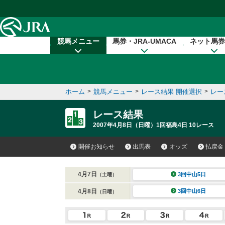
本文へ移動する
競馬メニュー
馬券・JRA-UMACA
ネット馬券
ホーム
>
競馬メニュー
>
レース結果 開催選択
>
レー
レース結果
2007年4月8日（日曜）1回福島4日 10レース
開催お知らせ
出馬表
オッズ
払戻金
4月7日
3回中山5日
（土曜）
4月8日
3回中山6日
（日曜）