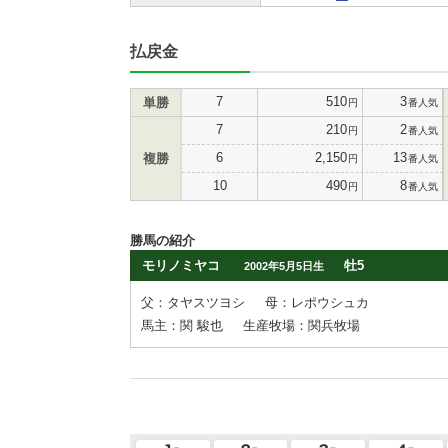
払戻金
7
510
3
単勝
円
番人気
7
210
2
円
番人気
6
2,150
13
複勝
円
番人気
10
490
8
円
番人気
勝馬の紹介
モリノミヤコ
牡5
2002年5月5日生
父：タヤスツヨシ
母：レポウシュカ
馬主：関 駿也
生産牧場：関兵牧場