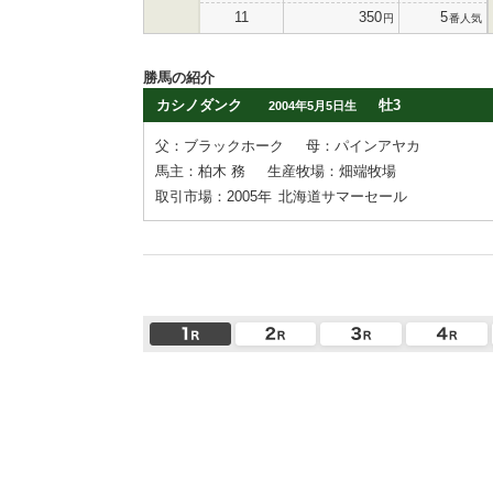
11
350
5
円
番人気
勝馬の紹介
カシノダンク
牡3
2004年5月5日生
父：ブラックホーク
母：パインアヤカ
馬主：柏木 務
生産牧場：畑端牧場
取引市場：2005年
北海道サマーセール