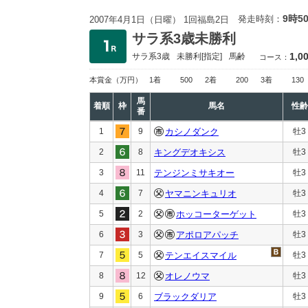
9時5
発走時刻：
2007年4月1日（日曜） 1回福島2日
サラ系3歳未勝利
1,0
サラ系3歳
未勝利
[指定]
馬齢
コース：
本賞金
（万円）
1着
500
2着
200
3着
130
馬
着順
枠
馬名
性齢
番
1
9
カシノダンク
牡3
2
8
キングデオキシス
牡3
3
11
テンジンミサキオー
牡3
4
7
ヤマニンキュリオ
牡3
5
2
ホッコーターゲット
牡3
6
3
アポロアパッチ
牡3
7
5
テンエイスマイル
牡3
8
12
オレノウマ
牡3
9
6
ブラックダリア
牡3