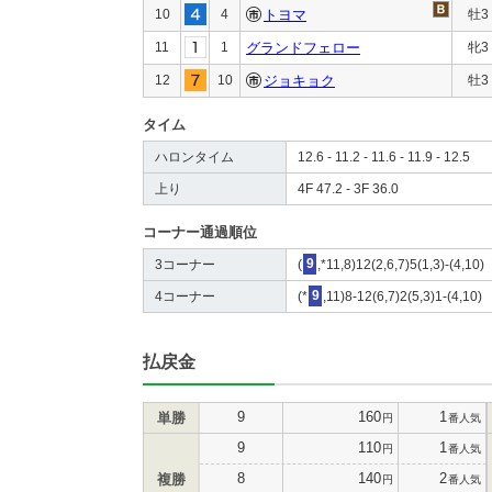
10
4
トヨマ
牡3
11
1
グランドフェロー
牝3
12
10
ジョキョク
牡3
タイム
ハロンタイム
12.6 - 11.2 - 11.6 - 11.9 - 12.5
上り
4F 47.2 - 3F 36.0
コーナー通過順位
3コーナー
(
9
,*11,8)12(2,6,7)5(1,3)-(4,10)
4コーナー
(*
9
,11)8-12(6,7)2(5,3)1-(4,10)
払戻金
9
160
1
単勝
円
番人気
9
110
1
円
番人気
8
140
2
複勝
円
番人気