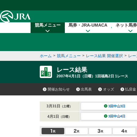
本文へ移動する
競馬メニュー
馬券・JRA-UMACA
ネット馬券
ホーム
>
競馬メニュー
>
レース結果 開催選択
>
レー
レース結果
2007年4月1日（日曜）1回福島2日 1レース
開催お知らせ
出馬表
オッズ
払戻金
3月31日
3回中山3日
（土曜）
4月1日
3回中山4日
（日曜）