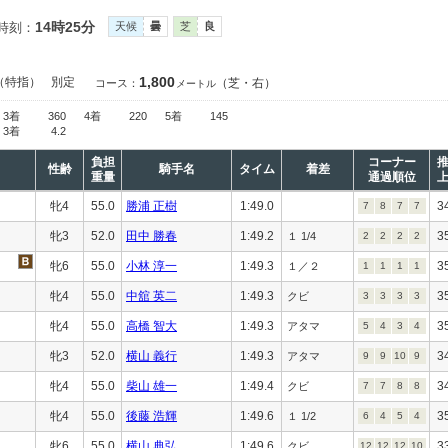
14時25分
時刻：
天候
曇
芝
良
1,800
（特指）
別定
（芝・右）
コース：
メートル
3着
360
4着
220
5着
145
3着
4.2
負担
コーナー
性齢
騎手名
タイム
着差
重量
通過順位
牝4
55.0
勝浦 正樹
1:49.0
3
7
8
7
7
牝3
52.0
田中 勝春
1:49.2
3
１ 1/4
2
2
2
2
牝6
55.0
小林 淳一
1:49.3
3
１／２
1
1
1
1
牝4
55.0
中舘 英二
1:49.3
3
クビ
3
3
3
3
牝4
55.0
高橋 智大
1:49.3
3
アタマ
5
4
3
4
牝3
52.0
横山 義行
1:49.3
3
アタマ
9
9
10
9
牝4
55.0
柴山 雄一
1:49.4
3
クビ
7
7
8
8
牝4
55.0
後藤 浩輝
1:49.6
3
１ 1/2
6
4
5
4
牝6
55.0
横山 典弘
1:49.6
3
クビ
12
12
12
10