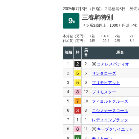
発走
2005年7月3日（日曜） 2回福島6日
三春駒特別
サラ系3歳以上
1000万円以下
牝
本賞金
（万円）
1着
1,450
2着
580
付加賞
（万円）
1着
29.4
2着
8.4
馬
着順
枠
馬名
番
1
2
コアレスパティオ
2
5
サンタローズ
3
6
プリモピアット
4
12
プリモスター
5
10
フィヨルドクルーズ
6
3
ニシノナースコール
7
1
レディインブラック
8
11
キープクワイエット
9
7
モノトーン