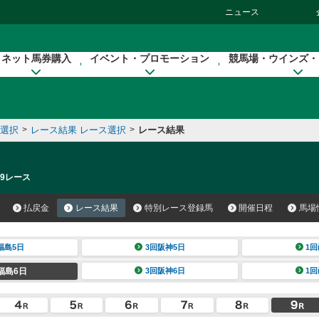
ニュース
ネット馬券購入
イベント・プロモーション
競馬場・ウインズ・
催選択
>
レース結果 レース選択
>
レース結果
 9レース
払戻金
レース結果
特別レース登録馬
開催日程
馬場
福島5日
3回阪神5日
1回
福島6日
3回阪神6日
1回