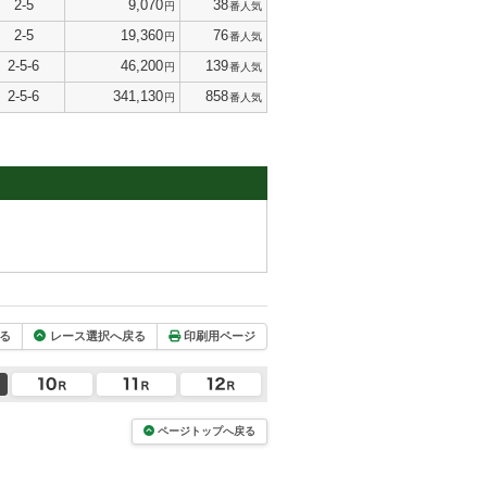
2-5
9,070
38
円
番人気
2-5
19,360
76
円
番人気
2-5-6
46,200
139
円
番人気
2-5-6
341,130
858
円
番人気
る
レース選択へ戻る
印刷用ページ
ページトップへ戻る