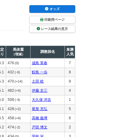
オッズ
印刷用ページ
レース結果の見方
推定
馬体重
単勝
調教師名
上り
人気
（増減）
4.3
476
成島 英春
7
(0)
5.1
432
鮫島 一歩
8
(-6)
5.3
470
土田 稔
9
(+14)
5.1
482
伊藤 圭三
4
(+4)
5.0
508
大久保 洋吉
1
(-4)
4.1
428
尾形 充弘
5
(+2)
4.5
458
高橋 義博
6
(+4)
5.2
474
戸田 博文
2
(-2)
3.8
434
国枝 栄
3
(0)