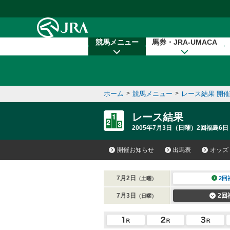
本文へ移動する
競馬メニュー
馬券・JRA-UMACA
ホーム
>
競馬メニュー
>
レース結果 開
レース結果
2005年7月3日（日曜）2回福島6日
開催お知らせ
出馬表
オッズ
7月2日
2回
（土曜）
7月3日
2回
（日曜）