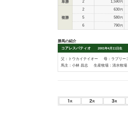
2
1,590
単勝
円
2
630
円
5
580
複勝
円
6
790
円
勝馬の紹介
コアレスパティオ
2001年4月11日生
父：トウカイテイオー
母：ラブリー
馬主：小林 昌志
生産牧場：清水牧場