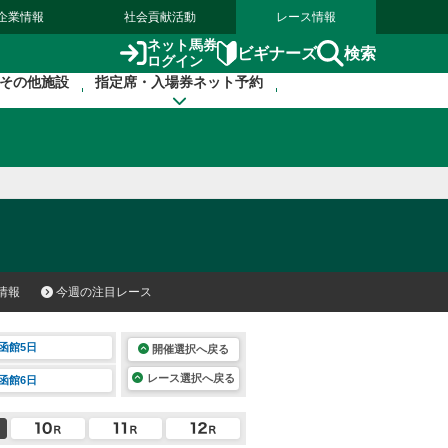
企業情報
社会貢献活動
レース情報
ネット馬券
検索
ビギナーズ
ログイン
その他施設
指定席・入場券ネット予約
情報
今週の注目レース
函館5日
開催選択へ戻る
レース選択へ戻る
函館6日