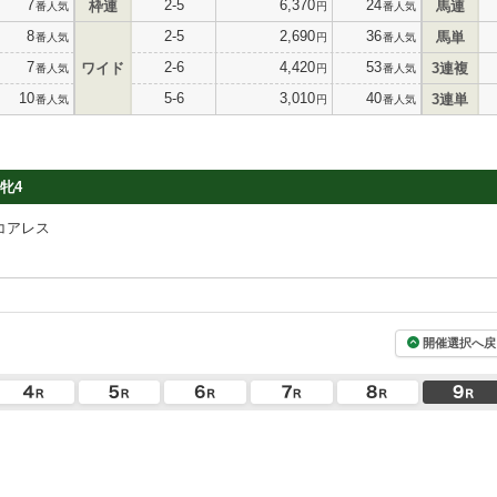
7
2-5
6,370
24
枠連
馬連
番人気
円
番人気
8
2-5
2,690
36
馬単
番人気
円
番人気
7
2-6
4,420
53
ワイド
3連複
番人気
円
番人気
10
5-6
3,010
40
3連単
番人気
円
番人気
牝4
コアレス
開催選択へ戻