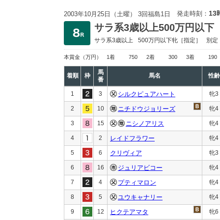
13
発走時刻：
2003年10月25日（土曜） 3回福島1日
サラ系3歳以上500万円以下
サラ系3歳以上
500万円以下
牝［指定］
別定
本賞金
（万円）
1着
750
2着
300
3着
190
馬
着順
枠
馬名
性齢
番
1
3
シルクピュアハート
牝3
2
10
ニチドウジョリーズ
牝4
3
15
ニシノアリス
牝4
4
2
レイドフラワー
牝4
5
6
クリヴィア
牝3
6
16
ジュリアビコー
牝4
7
4
プティマロン
牝4
8
5
ユウキャナリー
牝4
9
12
ヒクテアマタ
牝6