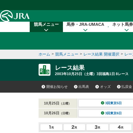
本文へ移動する
競馬メニュー
馬券・JRA-UMACA
ネット馬券
ホーム
>
競馬メニュー
>
レース結果 開催選択
>
レー
レース結果
2003年10月25日（土曜）3回福島1日 8レース
開催お知らせ
出馬表
オッズ
払戻金
10月25日
3回東京5日
（土曜）
10月26日
3回東京6日
（日曜）