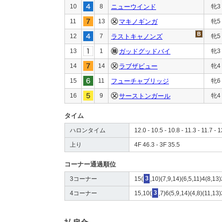
10
8
ニューウインド
牝3
11
13
マキノギンガ
牝5
12
7
ラストキャノンズ
牝5
13
1
ガッドグッドバイ
牝3
14
14
ラブザビュー
牝4
15
11
フューチャブリッジ
牝6
16
9
サーストンガール
牝4
タイム
ハロンタイム
12.0 - 10.5 - 10.8 - 11.3 - 11.7 - 
上り
4F 46.3 - 3F 35.5
コーナー通過順位
3コーナー
15(
3
,10)(7,9,14)(6,5,11)4(8,13
4コーナー
15,10(
3
,7)6(5,9,14)(4,8)(11,13