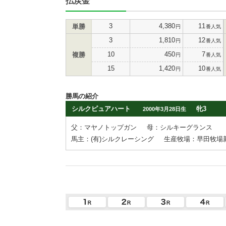
払戻金
3
4,380
11
単勝
円
番人気
3
1,810
12
円
番人気
10
450
7
複勝
円
番人気
15
1,420
10
円
番人気
勝馬の紹介
シルクピュアハート
牝3
2000年3月28日生
父：マヤノトップガン
母：シルキーグランス
馬主：(有)シルクレーシング
生産牧場：早田牧場