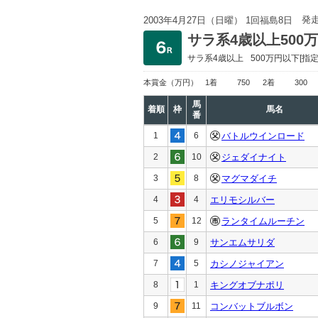
発
2003年4月27日（日曜） 1回福島8日
サラ系4歳以上500
サラ系4歳以上
500万円以下
[指定
本賞金
（万円）
1着
750
2着
300
馬
着順
枠
馬名
番
1
6
バトルウインロード
2
10
ジェダイナイト
3
8
マグマダイチ
4
4
エリモシルバー
5
12
ランタイムルーチン
6
9
サンエムサリダ
7
5
カシノジャイアン
8
1
キングオブナポリ
9
11
コンバットブルボン