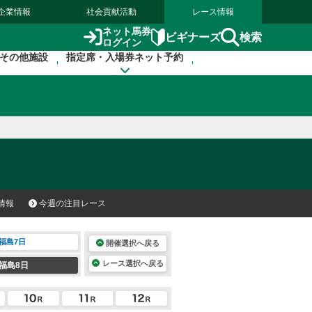
企業情報
社会貢献活動
レース情報
ネット馬券
検索
ビギナーズ
ログイン
その他施設
指定席・入場券ネット予約
情報
今週の注目レース
福島7日
開催選択へ戻る
レース選択へ戻る
福島8日