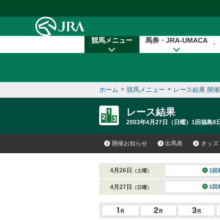
本文へ移動する
競馬メニュー
馬券・JRA-UMACA
ホーム
>
競馬メニュー
>
レース結果 開
レース結果
2003年4月27日（日曜）1回福島8
開催お知らせ
出馬表
オッズ
4月26日
1回
（土曜）
4月27日
1回
（日曜）