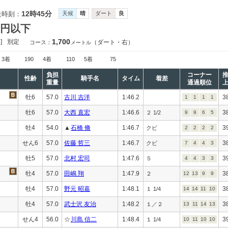
12時45分
走時刻：
天候
晴
ダート
良
万円以下
1,700
]
別定
（ダート・右）
コース：
メートル
3着
190
4着
110
5着
75
負担
コーナー
性齢
騎手名
タイム
着差
重量
通過順位
牡6
57.0
古川 吉洋
1:46.2
3
1
1
1
1
牡6
57.0
大西 直宏
1:46.6
3
２ 1/2
9
9
6
5
牡4
54.0
▲
石橋 脩
1:46.7
3
クビ
2
2
2
2
せん6
57.0
佐藤 哲三
1:46.7
3
クビ
7
4
4
3
牡5
57.0
北村 宏司
1:47.6
3
５
4
4
3
3
牡4
57.0
田嶋 翔
1:47.9
3
２
12
13
9
9
牡4
57.0
野元 昭嘉
1:48.1
3
１ 1/4
14
14
11
10
牡4
57.0
武士沢 友治
1:48.2
3
１／２
13
11
14
13
せん4
56.0
☆
川島 信二
1:48.4
3
１ 1/4
10
11
10
10