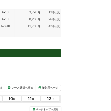
6-10
3,720
13
円
番人気
6-10
8,260
26
円
番人気
6-8-10
11,780
42
円
番人気
る
レース選択へ戻る
印刷用ページ
ページトップへ戻る