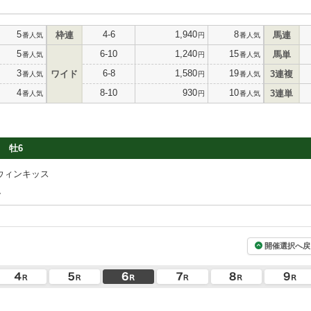
5
4-6
1,940
8
枠連
馬連
番人気
円
番人気
5
6-10
1,240
15
馬単
番人気
円
番人気
3
6-8
1,580
19
ワイド
3連複
番人気
円
番人気
4
8-10
930
10
3連単
番人気
円
番人気
牡6
ウィンキッス
弘
開催選択へ戻