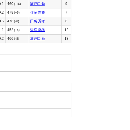
0.1
460
瀬戸口 勉
9
(-16)
9.2
478
佐藤 吉勝
7
(+6)
0.5
478
田所 秀孝
6
(-6)
1.1
452
湯窪 幸雄
12
(+4)
0.2
466
瀬戸口 勉
13
(-8)