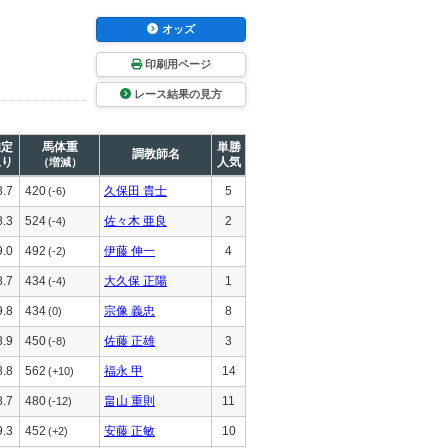
オッズ
印刷用ページ
レース結果の見方
推定
馬体重
単勝
調教師名
上り
人気
（増減）
8.7
420
久保田 貴士
5
(-6)
8.3
524
佐々木 亜良
2
(-4)
9.0
492
伊藤 伸一
4
(-2)
8.7
434
大久保 正陽
1
(-4)
9.8
434
宗像 義忠
8
(0)
8.9
450
佐藤 正雄
3
(-8)
8.8
562
福永 甲
14
(+10)
8.7
480
畠山 重則
11
(-12)
9.3
452
安藤 正敏
10
(+2)