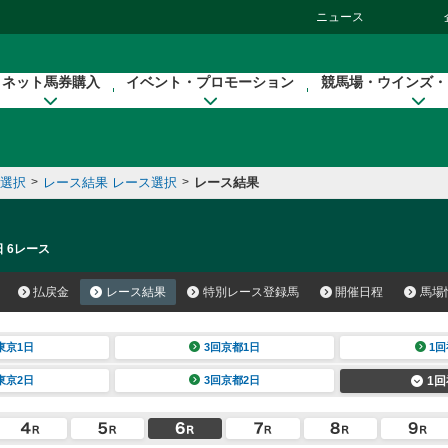
ニュース
ネット馬券購入
イベント・プロモーション
競馬場・ウインズ・
催選択
>
レース結果 レース選択
>
レース結果
日 6レース
払戻金
レース結果
特別レース登録馬
開催日程
馬場
東京1日
3回京都1日
1回
東京2日
3回京都2日
1回