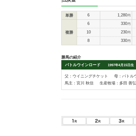
6
1,280
単勝
円
6
330
円
10
230
複勝
円
8
330
円
勝馬の紹介
バトルウインロード
1997年4月15日生
父：ウイニングチケット
母：バトル
馬主：宮川 秋信
生産牧場：多田 善