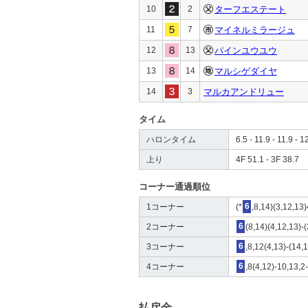
10
2
ターフエステート
11
7
マイネルミラージュ
12
13
パインユウユウ
13
14
マルシゲダイヤ
14
3
マルカアンドリュー
タイム
ハロンタイム
6.5 - 11.9 - 11.9 - 1
上り
4F 51.1 - 3F 38.7
コーナー通過順位
1コーナー
(*
6
,8,14)(3,12,13)
2コーナー
6
(8,14)(4,12,13)-(
3コーナー
6
,8,12(4,13)-(14,1
4コーナー
6
,8(4,12)-10,13,2
払戻金