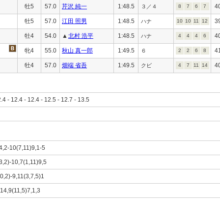
牡5
57.0
芹沢 純一
1:48.5
4
３／４
8
7
6
7
牡5
57.0
江田 照男
1:48.5
3
ハナ
10
10
11
12
牡4
54.0
▲
北村 浩平
1:48.5
4
ハナ
4
4
4
6
牝4
55.0
秋山 真一郎
1:49.5
4
６
2
2
6
8
牡4
57.0
畑端 省吾
1:49.5
4
クビ
4
7
11
14
2.4 - 12.4 - 12.4 - 12.5 - 12.7 - 13.5
4,2-10(7,11)9,1-5
3,2)-10,7(1,11)9,5
0,2)-9,11(3,7,5)1
-14,9(11,5)7,1,3