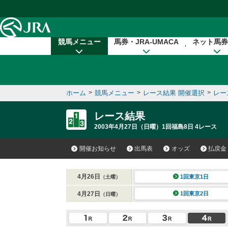
本文へ移動する
競馬メニュー
馬券・JRA-UMACA
ネット馬券
ホーム
>
競馬メニュー
>
レース結果 開催選択
>
レー
レース結果
2003年4月27日（日曜）1回福島8日 4レース
開催お知らせ
出馬表
オッズ
払戻金
4月26日
1回東京1日
（土曜）
4月27日
1回東京2日
（日曜）