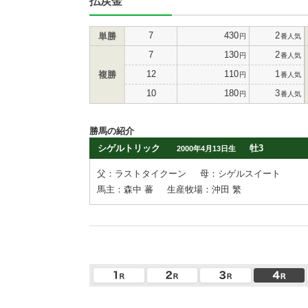
払戻金
7
430
2
単勝
円
番人気
7
130
2
円
番人気
12
110
1
複勝
円
番人気
10
180
3
円
番人気
勝馬の紹介
シゲルトリック
牡3
2000年4月13日生
父：ラストタイクーン
母：シゲルスイート
馬主：森中 蕃
生産牧場：沖田 繁