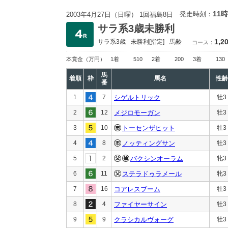
11時
発走時刻：
2003年4月27日（日曜） 1回福島8日
サラ系3歳未勝利
1,2
サラ系3歳
未勝利
[指定]
馬齢
コース：
本賞金
（万円）
1着
510
2着
200
3着
130
馬
着順
枠
馬名
性齢
番
1
7
シゲルトリック
牡3
2
12
メジロモーガン
牡3
3
10
トーセンザヒット
牡3
4
8
ノッティングサン
牡3
5
2
バクシンオーラム
牝3
6
11
ステラドゥラメール
牝3
7
16
コアレスブーム
牡3
8
4
ファイヤーサイン
牡3
9
9
クラシカルヴォーグ
牡3