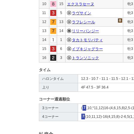
10
15
エクスラセーヌ
牝3
11
5
ラヴサイン
牝3
12
13
ラフレシール
牝3
13
14
リリーパンジー
牝3
14
1
タカトモリバティ
牡3
15
6
イブキジャグラー
牡3
16
3
トランソニック
牝3
タイム
ハロンタイム
12.3 - 10.7 - 11.1 - 11.5 - 12.1 - 
上り
4F 47.5 - 3F 36.4
コーナー通過順位
3コーナー
(
7
,10,*11,12)16-(4,6,15,8)2,5-(
4コーナー
7
(10,11,12)-16(4,15,8)-2-6,5(1