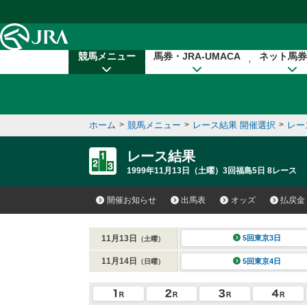
本文へ移動する
競馬メニュー
馬券・JRA-UMACA
ネット馬券
ホーム
>
競馬メニュー
>
レース結果 開催選択
>
レー
レース結果
1999年11月13日（土曜）3回福島5日 8レース
開催お知らせ
出馬表
オッズ
払戻金
11月13日
5回東京3日
（土曜）
11月14日
5回東京4日
（日曜）