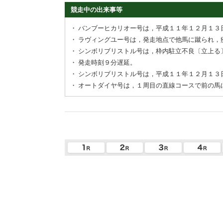
競走中の出来事等
・
バンブーヒカリオー号は，平成１１年１２月１３
・
ラヴィングユー号は，発走地点で他馬に蹴られ，
・
シンボリブリストル号は，枠内駐立不良〔立上る
・
発走時刻９分遅延。
・
シンボリブリストル号は，平成１１年１２月１３
・
オートダイヤ号は，１周目の直線コースで前の馬