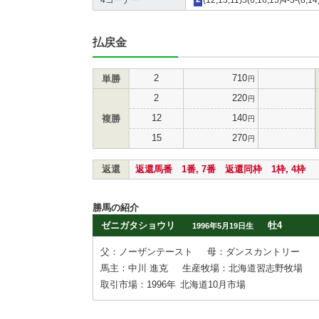
払戻金
2
710
単勝
円
2
220
円
12
140
複勝
円
15
270
円
返還
返還馬番 1番, 7番 返還同枠 1枠, 4枠
勝馬の紹介
ゼニガタショウリ
牡4
1996年5月19日生
父：ノーザンテースト
母：ダンスカントリー
馬主：中川 進克
生産牧場：北海道習志野牧場
取引市場：1996年
北海道10月市場