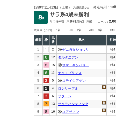
13
発走時刻：
1999年11月13日（土曜） 3回福島5日
サラ系4歳未勝利
2,0
サラ系4歳
未勝利
[指定]
馬齢
コース：
本賞金
（万円）
1着
510
2着
200
3着
130
馬
着順
枠
馬名
性齢
番
1
2
ゼニガタショウリ
牡4
2
12
ダルタニアン
牡4
3
15
サマーキンバリー
牡4
4
11
ヤクモプリンス
牡4
5
5
ステイジアゲン
牡4
6
4
ロンリーブル
牡4
7
6
サターン
牡4
8
13
サクラハンティング
牡4
9
16
ユアザマン
牡4