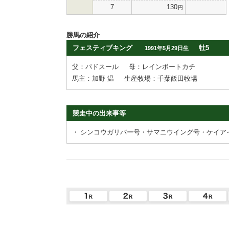
7
130
円
勝馬の紹介
フェスティブキング
牡5
1991年5月29日生
父：パドスール
母：レインボートカチ
馬主：加野 温
生産牧場：千葉飯田牧場
競走中の出来事等
・
シンコウガリバー号・サマニウイング号・ケイア