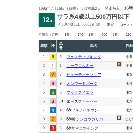
16時
発走時刻：
1995年7月16日（日曜） 3回福島2日
サラ系4歳以上500万円以下
サラ系4歳以上
500万円以下
別定
コース：
本賞金
（万円）
1着
740
2着
300
3着
190
馬
着順
枠
馬名
性齢
番
1
5
フェスティブキング
牡5
2
1
ユーワロッキー
牡6
3
7
ビューティーソニア
牝5
4
9
オンワードバーク
牡4
5
6
マックスイエラ
牝5
6
10
エースフィーバー
牡5
7
4
ツキノハチマン
牡5
8
8
シンコウガリバー
せん
9
3
サマニウイング
牝4