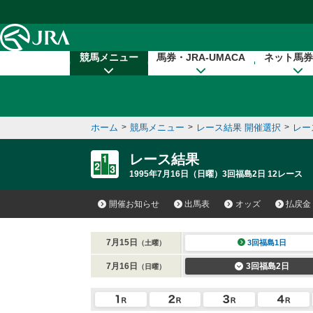
本文へ移動する
競馬メニュー
馬券・JRA-UMACA
ネット馬券
ホーム
>
競馬メニュー
>
レース結果 開催選択
>
レー
レース結果
1995年7月16日（日曜）3回福島2日 12レース
開催お知らせ
出馬表
オッズ
払戻金
7月15日
3回福島1日
（土曜）
7月16日
3回福島2日
（日曜）