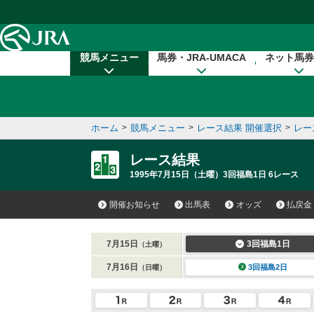
本文へ移動する
競馬メニュー
馬券・JRA-UMACA
ネット馬券
ホーム
>
競馬メニュー
>
レース結果 開催選択
>
レー
レース結果
1995年7月15日（土曜）3回福島1日 6レース
開催お知らせ
出馬表
オッズ
払戻金
7月15日
3回福島1日
（土曜）
7月16日
3回福島2日
（日曜）