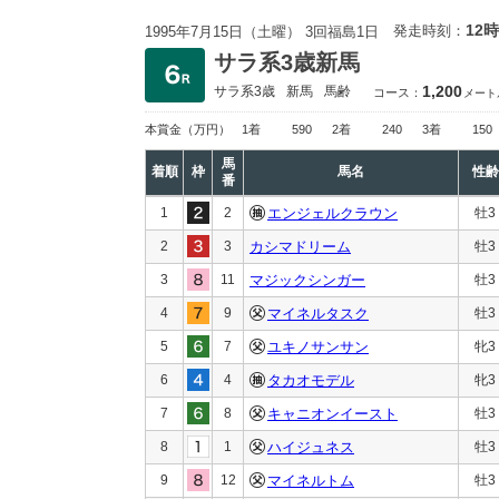
12時
発走時刻：
1995年7月15日（土曜） 3回福島1日
サラ系3歳新馬
1,200
サラ系3歳
新馬
馬齢
コース：
メート
本賞金
（万円）
1着
590
2着
240
3着
150
馬
着順
枠
馬名
性齢
番
1
2
エンジェルクラウン
牡3
2
3
カシマドリーム
牡3
3
11
マジックシンガー
牡3
4
9
マイネルタスク
牡3
5
7
ユキノサンサン
牝3
6
4
タカオモデル
牝3
7
8
キャニオンイースト
牡3
8
1
ハイジュネス
牡3
9
12
マイネルトム
牡3