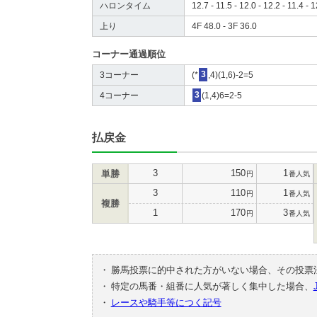
ハロンタイム
12.7 - 11.5 - 12.0 - 12.2 - 11.4 - 
上り
4F 48.0 - 3F 36.0
コーナー通過順位
3コーナー
(*
3
,4)(1,6)-2=5
4コーナー
3
(1,4)6=2-5
払戻金
3
150
1
単勝
円
番人気
3
110
1
円
番人気
複勝
1
170
3
円
番人気
・
勝馬投票に的中された方がいない場合、その投票
・
特定の馬番・組番に人気が著しく集中した場合、
・
レースや騎手等につく記号