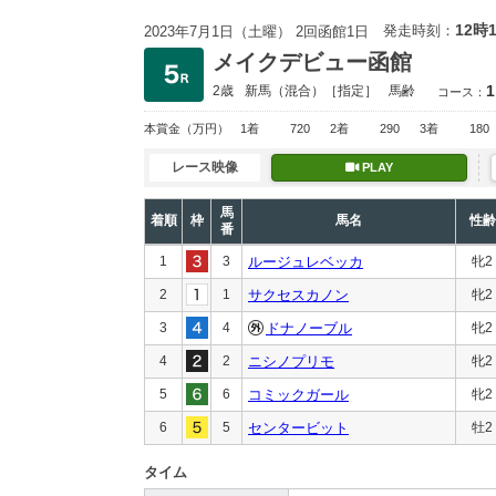
12時
発走時刻：
2023年7月1日（土曜） 2回函館1日
メイクデビュー函館
1
2歳
新馬
（混合）［指定］
馬齢
コース：
本賞金
（万円）
1着
720
2着
290
3着
180
レース映像
PLAY
馬
着順
枠
馬名
性齢
番
1
3
ルージュレベッカ
牝2
2
1
サクセスカノン
牝2
3
4
ドナノーブル
牝2
4
2
ニシノプリモ
牝2
5
6
コミックガール
牝2
6
5
センタービット
牡2
タイム