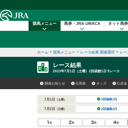
本文へ移動する
競馬メニュー
馬券・JRA-UMACA
ネット馬券
ホーム
>
競馬メニュー
>
レース結果 開催選択
>
レー
レース結果
2023年7月1日（土曜）2回函館1日 5レース
開催お知らせ
出馬表
オッズ
払戻金
7月1日
2回福島1日
（土曜）
7月2日
2回福島2日
（日曜）