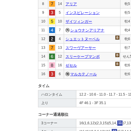
8
14
アリア
牝5
9
5
インスピレーション
牡5
10
10
ザイツィンガー
牡4
11
7
ショウナンアリアナ
牝4
12
4
シュエットヌーベル
牝6
13
13
スワーヴアーサー
牡7
14
12
スリーケープマンボ
せん
15
16
ゼセル
牡6
16
6
マルカテノール
牡6
タイム
ハロンタイム
12.2 - 10.6 - 11.0 - 11.7 - 11.5 - 1
上り
4F 46.1 - 3F 35.1
コーナー通過順位
3コーナー
16(1,6,12)(2,3,15)(5,14,
11
)7,13