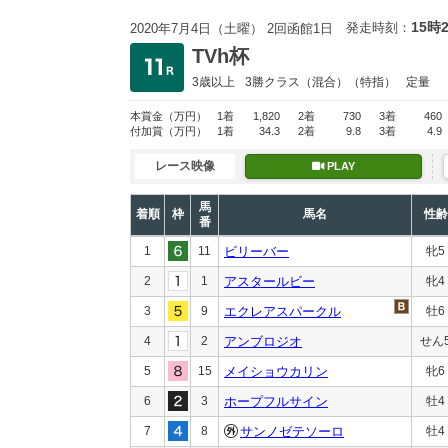
15時
発走時刻：
2020年7月4日（土曜） 2回函館1日
TVh杯
3歳以上
3勝クラス
（混合）（特指）
定量
本賞金
（万円）
1着
1,820
2着
730
3着
460
付加賞
（万円）
1着
34.3
2着
9.8
3着
4.9
レース映像
PLAY
馬
着順
枠
馬名
性齢
番
1
11
ビリーバー
牝5
2
1
アスタールビー
牝4
3
9
エクレアスパークル
牡6
4
2
アンブロジオ
せん
5
15
メイショウカリン
牝6
6
3
ホープフルサイン
牡4
7
8
サンノゼテソーロ
牡4