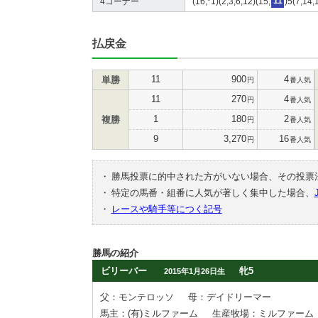
4コーナー
(16,*1)(2,3,6,12)(15,
11
)5(7,14,
払戻金
11
900
4
単勝
円
番人気
11
270
4
円
番人気
1
180
2
複勝
円
番人気
9
3,270
16
円
番人気
・
勝馬投票に的中された方がいない場合、その投票
・
特定の馬番・組番に人気が著しく集中した場合、
・
レースや騎手等につく記号
勝馬の紹介
ビリーバー
牝5
2015年1月26日生
父：モンテロッソ
母：デイドリーマー
馬主：(有)ミルファーム
生産牧場：ミルファーム