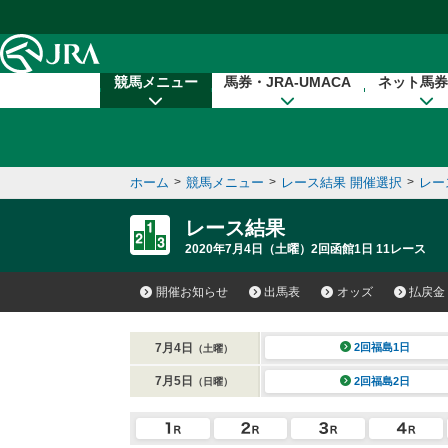
本文へ移動する
競馬メニュー
馬券・JRA-UMACA
ネット馬券
ホーム
>
競馬メニュー
>
レース結果 開催選択
>
レー
レース結果
2020年7月4日（土曜）2回函館1日 11レース
開催お知らせ
出馬表
オッズ
払戻金
7月4日
2回福島1日
（土曜）
7月5日
2回福島2日
（日曜）