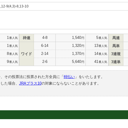
5,12-9(4,3)-8,13-10
1
4-8
1,540
5
枠連
馬連
番人気
円
番人気
1
6-14
1,320
13
馬単
番人気
円
番人気
8
2-14
1,370
14
ワイド
3連複
番人気
円
番人気
9
2-6
5,640
41
3連単
番人気
円
番人気
合、その投票法に投票された方全員に「
特払い
」をいたします。
中した場合、
JRAプラス10
の対象にならないことがあります。