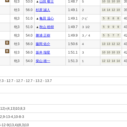
牡3
53.0
▲
山田 敬士
1:48.7
3
５
10
11
10
10
牡3
56.0
杉原 誠人
1:49.1
3
２
14
14
12
10
牝3
51.0
▲
亀田 温心
1:49.1
4
クビ
5
8
8
8
牝3
51.0
▲
秋山 稔樹
1:49.7
4
３ 1/2
5
9
9
9
牝3
54.0
勝浦 正樹
1:49.9
4
３／４
5
5
7
7
牡3
56.0
藤岡 佑介
1:50.6
4
４
13
13
12
12
牡3
56.0
坂井 瑠星
1:51.1
4
３
10
10
10
13
牝3
54.0
柴山 雄一
1:51.3
4
１
12
12
14
14
2.3 - 12.7 - 12.7 - 12.7 - 13.2 - 13.7
,12)-(4,13)10,8,3
12,9-13-4,10-8-3
5-12-9(13,4)(8,3)10