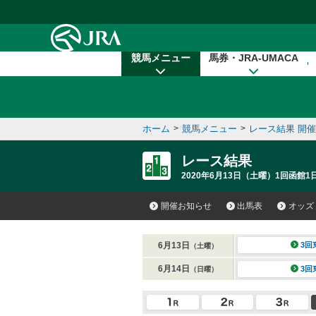
本文へ移動する
競馬メニュー
馬券・JRA-UMACA
ホーム
>
競馬メニュー
>
レース結果 開
レース結果
2020年6月13日（土曜）1回函館1
開催お知らせ
出馬表
オッズ
6月13日
3回
（土曜）
6月14日
3回
（日曜）