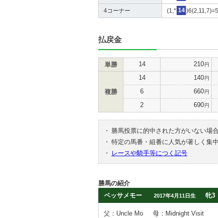
4コーナー
(1,*
14
)6(2,11,7)=
払戻金
14
210
単勝
円
14
140
円
6
660
複勝
円
2
690
円
・
勝馬投票に的中された方がいない場
・
特定の馬番・組番に人気が著しく集
・
レースや騎手等につく記号
勝馬の紹介
ベッサメモー
牝3
2017年4月11日生
父：Uncle Mo
母：Midnight Visit