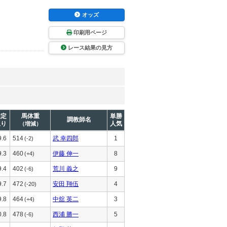
オッズ
印刷用ページ
レース結果の見方
推定
馬体重
単勝
調教師名
上り
人気
（増減）
9.6
514
武 幸四郎
1
(-2)
9.3
460
伊藤 伸一
8
(+4)
9.4
402
荒川 義之
9
(-6)
9.7
472
安田 翔伍
4
(-20)
9.8
464
中舘 英二
3
(+4)
0.8
478
西浦 勝一
5
(-6)