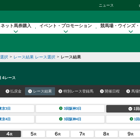
ニュース
ネット馬券購入
イベント・プロモーション
競馬場・ウインズ・
催選択
>
レース結果 レース選択
>
レース結果
日 4レース
払戻金
レース結果
特別レース登録馬
開催日程
馬場
東京3日
3回阪神3日
1回
東京4日
3回阪神4日
1回