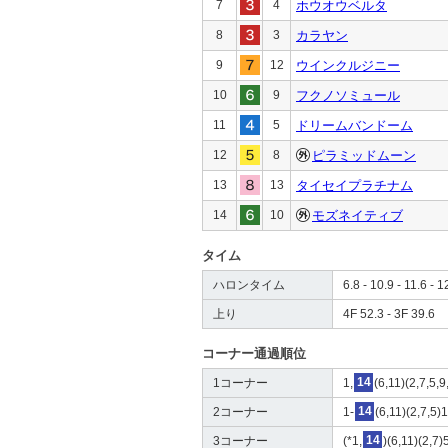
7
4
ホウオウベルタ
8
3
カラヤン
9
12
ウインクルジニー
10
9
フクノソミュール
11
5
ドリームバンドーム
12
8
ピラミッドムーン
13
13
タイセイプラチナム
14
10
モズネイティブ
タイム
ハロンタイム
6.8 - 10.9 - 11.6 - 1
上り
4F 52.3 - 3F 39.6
コーナー通過順位
1コーナー
1,
14
(6,11)(2,7,5,9
2コーナー
1-
14
(6,11)(2,7,5)
3コーナー
(*1,
14
)(6,11)(2,7)