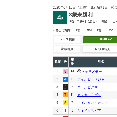
発
2020年6月13日（土曜） 1回函館1日
3歳未勝利
3歳
未勝利
（混合）
馬齢
コ
本賞金
（万円）
1着
510
2着
200
レース映像
PLAY
決勝写真
決勝写真
馬
着順
枠
馬名
番
1
14
ベッサメモー
2
6
アイルビーメジャー
3
2
バトルピアサー
4
11
オメガドラゴン
5
7
マイネルパイオニア
6
1
シェイクスピア