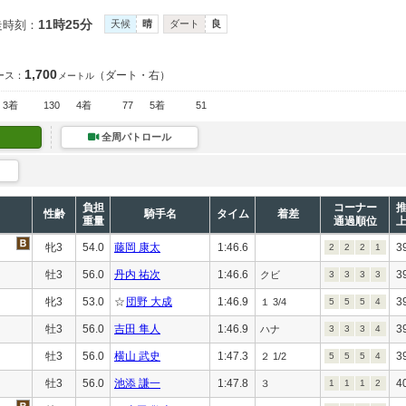
11時25分
走時刻：
天候
晴
ダート
良
1,700
（ダート・右）
ース：
メートル
3着
130
4着
77
5着
51
全周パトロール
負担
コーナー
性齢
騎手名
タイム
着差
重量
通過順位
牝3
54.0
藤岡 康太
1:46.6
3
2
2
2
1
牡3
56.0
丹内 祐次
1:46.6
3
クビ
3
3
3
3
牝3
53.0
☆
団野 大成
1:46.9
3
１ 3/4
5
5
5
4
牡3
56.0
吉田 隼人
1:46.9
3
ハナ
3
3
3
4
牡3
56.0
横山 武史
1:47.3
3
２ 1/2
5
5
5
4
牡3
56.0
池添 謙一
1:47.8
4
３
1
1
1
2