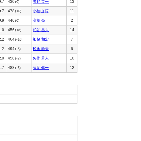
9.7
430
矢野 英一
13
(0)
9.7
478
小桧山 悟
11
(+6)
0.9
446
高橋 亮
2
(0)
1.0
456
粕谷 昌央
14
(+8)
2.2
464
加藤 和宏
7
(-16)
1.2
494
松永 幹夫
6
(-8)
2.0
458
矢作 芳人
10
(-2)
1.7
488
藤岡 健一
12
(-6)