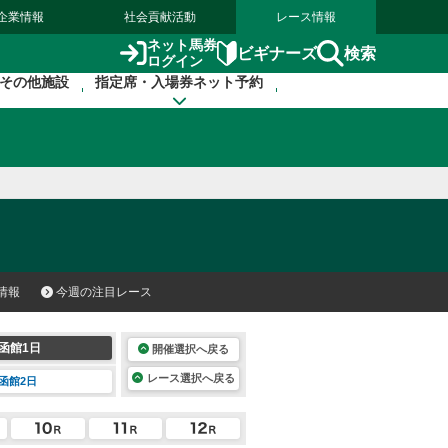
企業情報
社会貢献活動
レース情報
ネット馬券
検索
ビギナーズ
ログイン
その他施設
指定席・入場券ネット予約
情報
今週の注目レース
函館1日
開催選択へ戻る
レース選択へ戻る
函館2日