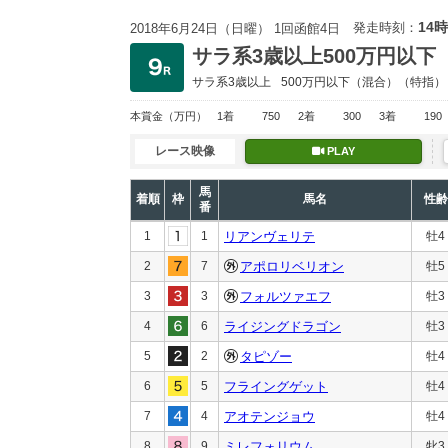
14時
発走時刻：
2018年6月24日（日曜） 1回函館4日
サラ系3歳以上500万円以下
サラ系3歳以上
500万円以下
（混合）（特指）
本賞金
（万円）
1着
750
2着
300
3着
190
レース映像
PLAY
馬
着順
枠
馬名
性齢
番
1
1
リアンヴェリテ
牡4
2
7
アポロリベリオン
牡5
3
3
フォルツァエフ
牡3
4
6
ライジングドラゴン
牡3
5
2
タピゾー
牡4
6
5
フライングゲット
牡4
7
4
アオテンジョウ
牡4
8
9
ミレフォリウム
牝3