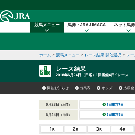
本文へ移動する
競馬メニュー
馬券・JRA-UMACA
ネット馬券
ホーム
>
競馬メニュー
>
レース結果 開催選択
>
レー
レース結果
2018年6月24日（日曜）1回函館4日 9レース
開催お知らせ
出馬表
オッズ
払戻金
6月23日
3回東京7日
（土曜）
6月24日
3回東京8日
（日曜）