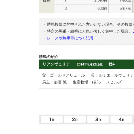
7
1,390
7
複勝
円
番人気
3
630
5
円
番人気
・
勝馬投票に的中された方がいない場合、その投票
・
特定の馬番・組番に人気が著しく集中した場合、
・
レースや騎手等につく記号
勝馬の紹介
リアンヴェリテ
牡4
2014年5月22日生
父：ゴールドアリュール
母：ルミエールヴェリテ
馬主：加藤 誠
生産牧場：(株)ノースヒルズ