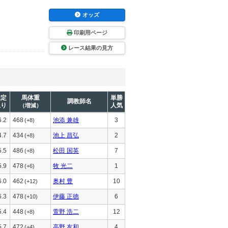
オッズ
印刷用ページ
レース結果の見方
推定
馬体重
単勝
調教師名
上り
人気
（増減）
6.2
468
池添 兼雄
3
(+8)
4.7
434
池上 昌弘
2
(+8)
5.5
486
松田 国英
7
(+8)
5.9
478
牧 光二
1
(+6)
6.0
462
奥村 豊
10
(+12)
6.3
478
伊藤 正徳
6
(+10)
5.4
448
萱野 浩二
12
(+8)
5.7
472
高野 友和
4
(+4)