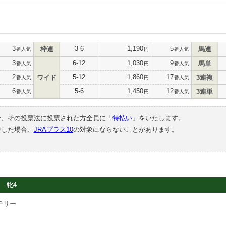
3
3-6
1,190
5
枠連
馬連
番人気
円
番人気
3
6-12
1,030
9
馬単
番人気
円
番人気
2
5-12
1,860
17
ワイド
3連複
番人気
円
番人気
6
5-6
1,450
12
3連単
番人気
円
番人気
合、その投票法に投票された方全員に「
特払い
」をいたします。
中した場合、
JRAプラス10
の対象にならないことがあります。
牝4
テリー