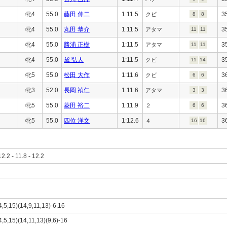
牝4
55.0
藤田 伸二
1:11.5
3
クビ
8
8
牝4
55.0
丸田 恭介
1:11.5
3
アタマ
11
11
牝4
55.0
勝浦 正樹
1:11.5
3
アタマ
11
11
牝4
55.0
黛 弘人
1:11.5
3
クビ
11
14
牝5
55.0
松田 大作
1:11.6
3
クビ
6
6
牝3
52.0
長岡 禎仁
1:11.6
3
アタマ
3
3
牝5
55.0
菱田 裕二
1:11.9
3
２
6
6
牝5
55.0
四位 洋文
1:12.6
3
４
16
16
12.2 - 11.8 - 12.2
(4,5,15)(14,9,11,13)-6,16
(4,5,15)(14,11,13)(9,6)-16