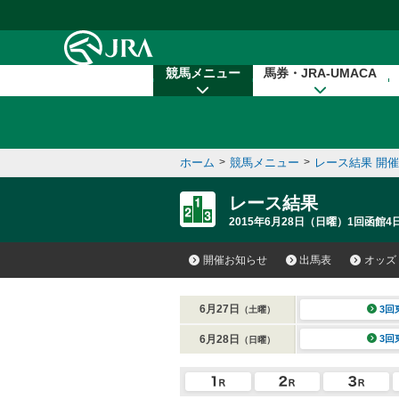
本文へ移動する
競馬メニュー
馬券・JRA-UMACA
ホーム
>
競馬メニュー
>
レース結果 開
レース結果
2015年6月28日（日曜）1回函館4
開催お知らせ
出馬表
オッズ
6月27日
3回
（土曜）
6月28日
3回
（日曜）