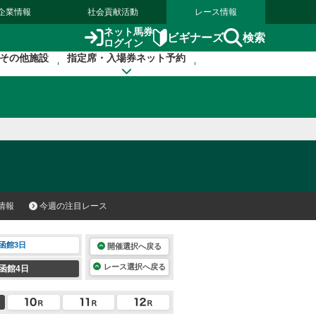
企業情報
社会貢献活動
レース情報
ネット馬券
検索
ビギナーズ
ログイン
その他施設
指定席・入場券ネット予約
情報
今週の注目レース
函館3日
開催選択へ戻る
レース選択へ戻る
函館4日