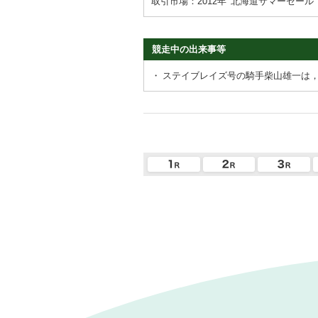
取引市場：2012年
北海道サマーセール
競走中の出来事等
・
ステイブレイズ号の騎手柴山雄一は