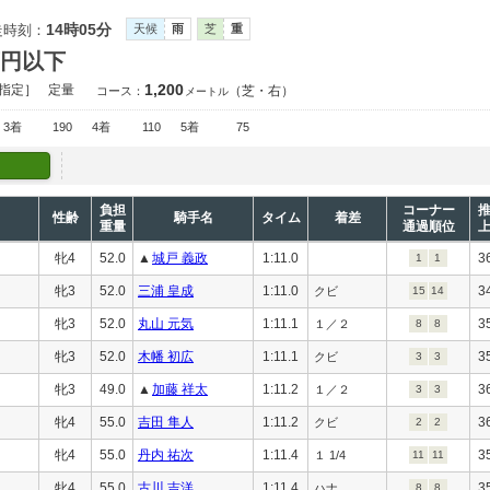
14時05分
走時刻：
天候
雨
芝
重
万円以下
1,200
指定］
定量
（芝・右）
コース：
メートル
3着
190
4着
110
5着
75
負担
コーナー
性齢
騎手名
タイム
着差
重量
通過順位
牝4
52.0
▲
城戸 義政
1:11.0
3
1
1
牝3
52.0
三浦 皇成
1:11.0
3
クビ
15
14
牝3
52.0
丸山 元気
1:11.1
3
１／２
8
8
牝3
52.0
木幡 初広
1:11.1
3
クビ
3
3
牝3
49.0
▲
加藤 祥太
1:11.2
3
１／２
3
3
牝4
55.0
吉田 隼人
1:11.2
3
クビ
2
2
牝4
55.0
丹内 祐次
1:11.4
3
１ 1/4
11
11
牝4
55.0
古川 吉洋
1:11.4
3
ハナ
8
8