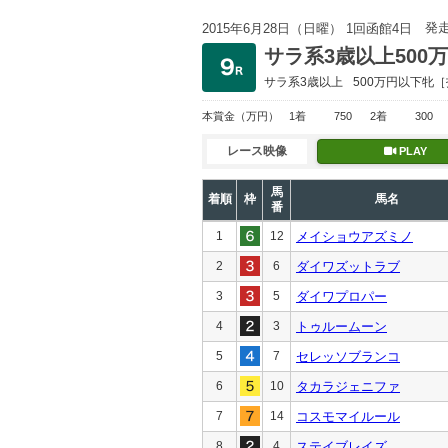
発
2015年6月28日（日曜） 1回函館4日
サラ系3歳以上500
サラ系3歳以上
500万円以下
牝［
本賞金
（万円）
1着
750
2着
300
レース映像
PLAY
馬
着順
枠
馬名
番
1
12
メイショウアズミノ
2
6
ダイワズットラブ
3
5
ダイワプロパー
4
3
トゥルームーン
5
7
セレッソブランコ
6
10
タカラジェニファ
7
14
コスモマイルール
8
4
ステイブレイズ