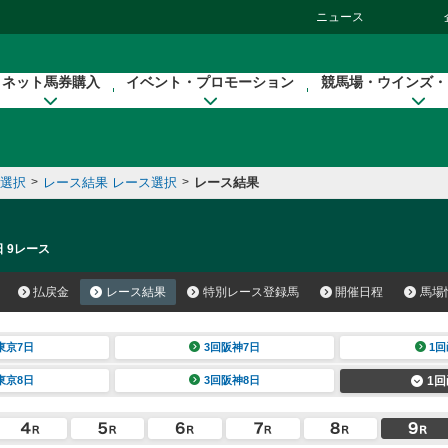
ニュース
ネット馬券購入
イベント・プロモーション
競馬場・ウインズ・
催選択
>
レース結果 レース選択
>
レース結果
日 9レース
払戻金
レース結果
特別レース登録馬
開催日程
馬場
東京7日
3回阪神7日
1回
東京8日
3回阪神8日
1回