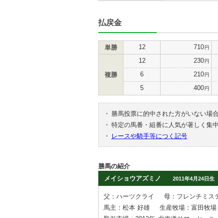
払戻金
12
710
単勝
円
12
230
円
6
210
複勝
円
5
400
円
・
勝馬投票に的中された方がいない場
・
特定の馬番・組番に人気が著しく集
・
レースや騎手等につく記号
勝馬の紹介
メイショウアズミノ
2011年4月24日生
父：ハーツクライ
母：フレンチミス
馬主：松本 好雄
生産牧場：富田牧場