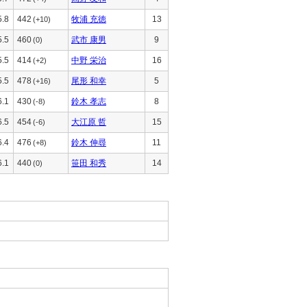
5.8
442
牧浦 充徳
13
(+10)
5.5
460
武市 康男
9
(0)
5.5
414
中野 栄治
16
(+2)
5.5
478
尾形 和幸
5
(+16)
6.1
430
鈴木 孝志
8
(-8)
6.5
454
大江原 哲
15
(-6)
6.4
476
鈴木 伸尋
11
(+8)
6.1
440
笹田 和秀
14
(0)