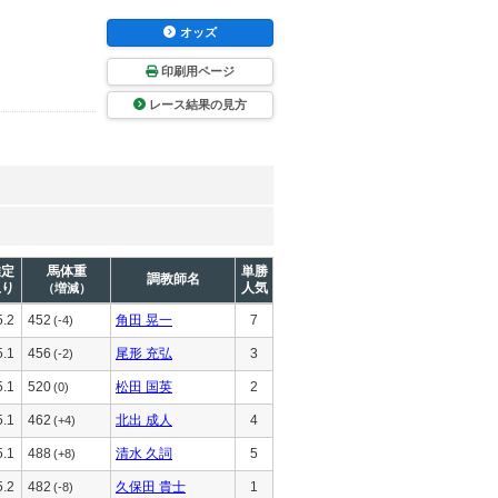
オッズ
印刷用ページ
レース結果の見方
推定
馬体重
単勝
調教師名
上り
人気
（増減）
5.2
452
角田 晃一
7
(-4)
5.1
456
尾形 充弘
3
(-2)
5.1
520
松田 国英
2
(0)
5.1
462
北出 成人
4
(+4)
5.1
488
清水 久詞
5
(+8)
5.2
482
久保田 貴士
1
(-8)