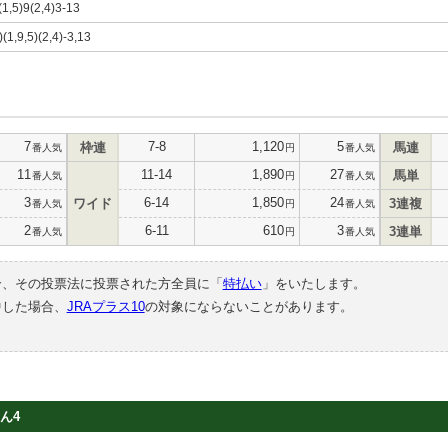
(1,5)9(2,4)3-13
)(1,9,5)(2,4)-3,13
7
7-8
1,120
5
枠連
馬連
番人気
円
番人気
11
11-14
1,890
27
馬単
番人気
円
番人気
3
6-14
1,850
24
ワイド
3連複
番人気
円
番人気
2
6-11
610
3
3連単
番人気
円
番人気
合、その投票法に投票された方全員に「
特払い
」をいたします。
中した場合、
JRAプラス10
の対象にならないことがあります。
ん4