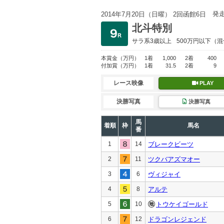
発
2014年7月20日（日曜） 2回函館6日
北斗特別
サラ系3歳以上
500万円以下
（混
本賞金
（万円）
1着
1,000
2着
400
付加賞
（万円）
1着
31.5
2着
9
レース映像
PLAY
決勝写真
決勝写真
馬
着順
枠
馬名
番
1
14
ブレークビーツ
2
11
ツクバアズマオー
3
6
ヴィジャイ
4
8
アルテ
5
10
トウケイゴールド
6
12
ドラゴンレジェンド