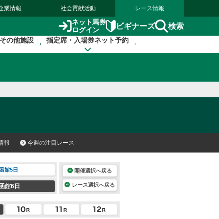
企業情報
社会貢献活動
レース情報
ネット馬券
検索
ビギナーズ
ログイン
その他施設
指定席・入場券ネット予約
情報
今週の注目レース
函館5日
開催選択へ戻る
レース選択へ戻る
函館6日