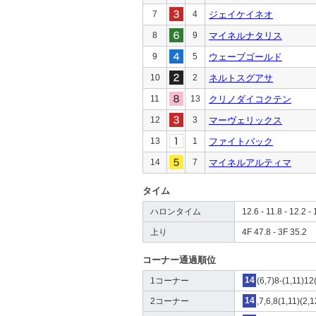
7
4
ジェイケイネオ
8
9
マイネルナタリス
9
5
ウェーブゴールド
10
2
ネルトスグアサ
11
13
クリノダイコクテン
12
3
マーヴェリックス
13
1
ファイトバック
14
7
マイネルアルティマ
タイム
ハロンタイム
12.6 - 11.8 - 12.2 - 
上り
4F 47.8 - 3F 35.2
コーナー通過順位
1コーナー
14
(6,7)8-(1,11)12
2コーナー
14
,7,6,8(1,11)(2,