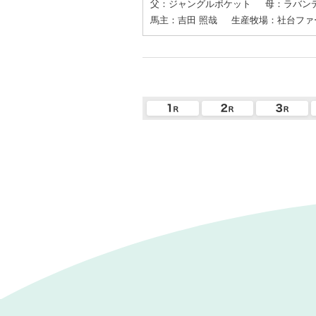
父：ジャングルポケット
母：ラバン
馬主：吉田 照哉
生産牧場：社台ファ