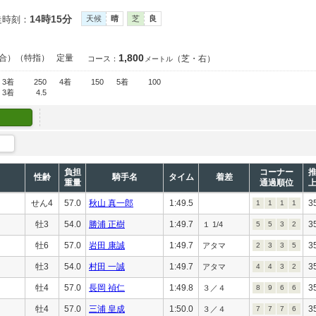
14時15分
走時刻：
天候
晴
芝
良
1,800
合）（特指）
定量
（芝・右）
コース：
メートル
3着
250
4着
150
5着
100
3着
4.5
負担
コーナー
性齢
騎手名
タイム
着差
重量
通過順位
せん4
57.0
秋山 真一郎
1:49.5
3
1
1
1
1
牡3
54.0
勝浦 正樹
1:49.7
3
１ 1/4
5
5
3
2
牡6
57.0
岩田 康誠
1:49.7
3
アタマ
2
3
3
5
牡3
54.0
村田 一誠
1:49.7
3
アタマ
4
4
3
2
牡4
57.0
長岡 禎仁
1:49.8
3
３／４
8
9
6
6
牡4
57.0
三浦 皇成
1:50.0
3
３／４
7
7
7
6