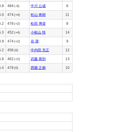
4.8
484
中川 公成
6
(-6)
5.0
474
松山 将樹
11
(+4)
5.2
478
松田 博資
8
(+2)
5.3
452
小桧山 悟
14
(+4)
4.9
474
谷 潔
9
(+2)
5.2
456
中内田 充正
12
(0)
5.8
462
武藤 善則
13
(+2)
6.4
478
西園 正都
10
(0)