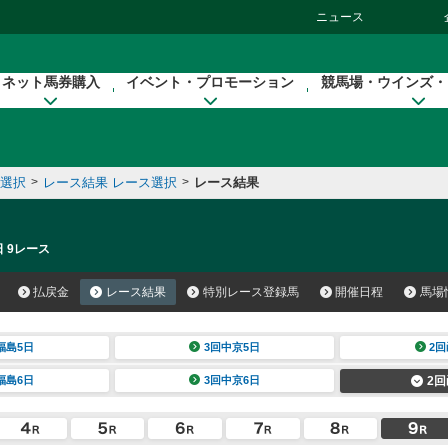
ニュース
ネット馬券購入
イベント・プロモーション
競馬場・ウインズ・
催選択
>
レース結果 レース選択
>
レース結果
日 9レース
払戻金
レース結果
特別レース登録馬
開催日程
馬場
福島5日
3回中京5日
2回
福島6日
3回中京6日
2回