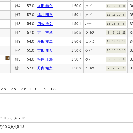
牡4
57.0
丸田 恭介
1:50.0
3
クビ
12
12
11
11
牡7
57.0
津村 明秀
1:50.1
3
クビ
11
11
10
8
牡3
54.0
四位 洋文
1:50.1
3
ハナ
13
13
8
8
牡4
57.0
古川 吉洋
1:50.5
3
２ 1/2
8
7
11
11
牡3
54.0
菱田 裕二
1:50.6
3
１／２
14
14
14
14
牝4
55.0
吉田 隼人
1:50.6
3
クビ
10
10
13
13
牡3
54.0
松岡 正海
1:50.7
3
クビ
5
5
8
8
牡5
57.0
丹内 祐次
1:50.9
3
１ 1/2
2
2
2
2
12.6 - 12.5 - 12.6 - 11.9 - 11.5 - 11.8
(2,10)3,9,4-5-13
12)10-3,9,4,5-13