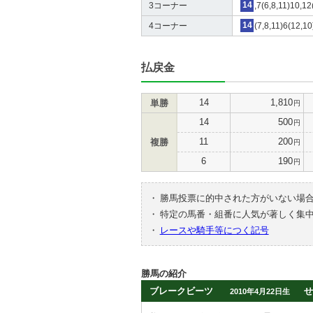
3コーナー
14
,7(6,8,11)10,12
4コーナー
14
(7,8,11)6(12,10
払戻金
14
1,810
単勝
円
14
500
円
11
200
複勝
円
6
190
円
・
勝馬投票に的中された方がいない場
・
特定の馬番・組番に人気が著しく集
・
レースや騎手等につく記号
勝馬の紹介
ブレークビーツ
せ
2010年4月22日生