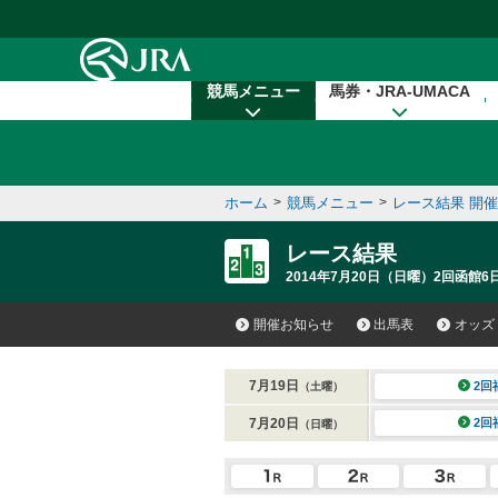
本文へ移動する
競馬メニュー
馬券・JRA-UMACA
ホーム
>
競馬メニュー
>
レース結果 開
レース結果
2014年7月20日（日曜）2回函館6
開催お知らせ
出馬表
オッズ
7月19日
2回
（土曜）
7月20日
2回
（日曜）