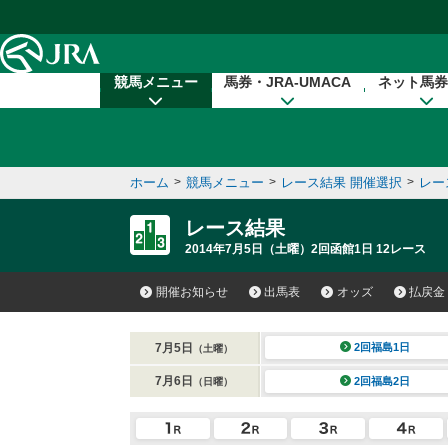
本文へ移動する
競馬メニュー
馬券・JRA-UMACA
ネット馬券
ホーム
>
競馬メニュー
>
レース結果 開催選択
>
レー
レース結果
2014年7月5日（土曜）2回函館1日 12レース
開催お知らせ
出馬表
オッズ
払戻金
7月5日
2回福島1日
（土曜）
7月6日
2回福島2日
（日曜）