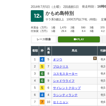
16時
発走時刻：
2014年7月5日（土曜） 2回函館1日
かもめ島特別
サラ系3歳以上
1000万円以下
牝（特指）
定
本賞金
（万円）
1着
1,470
2着
590
3着
370
付加賞
（万円）
1着
29.4
2着
8.4
3着
4.2
レース映像
PLAY
馬
着順
枠
馬名
性齢
番
1
5
オツウ
牝4
2
7
プロクリス
牝3
3
8
コスモスターター
牝4
4
9
シャドウライフ
牝5
5
6
サイレントクロップ
牝5
6
4
ラシンティランテ
牝5
7
10
セミニョン
牝6