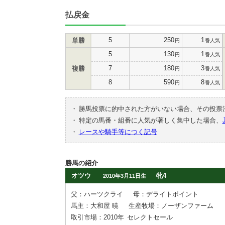
払戻金
5
250
1
単勝
円
番人気
5
130
1
円
番人気
7
180
3
複勝
円
番人気
8
590
8
円
番人気
・
勝馬投票に的中された方がいない場合、その投票
・
特定の馬番・組番に人気が著しく集中した場合、
・
レースや騎手等につく記号
勝馬の紹介
オツウ
牝4
2010年3月11日生
父：ハーツクライ
母：デライトポイント
馬主：大和屋 暁
生産牧場：ノーザンファーム
取引市場：2010年
セレクトセール