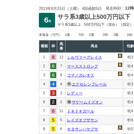
12時
発走時刻：
2013年8月31日（土曜） 4回函館5日
サラ系3歳以上500万円以下
サラ系3歳以上
500万円以下
（混合）［指定］
本賞金
（万円）
1着
720
2着
290
3着
180
馬
着順
枠
馬名
性齢
番
1
12
シルヴァーグレイス
牝3
2
7
マースストロング
牡4
3
8
コマノガレオス
牡4
4
4
エクセレンフレール
牡3
5
3
レディー
牝3
6
2
ザゲームイズオン
牡4
7
11
ドキドキガール
牝4
8
5
レイズオブザサン
牡4
9
6
キタサンハヤブサ
牡5