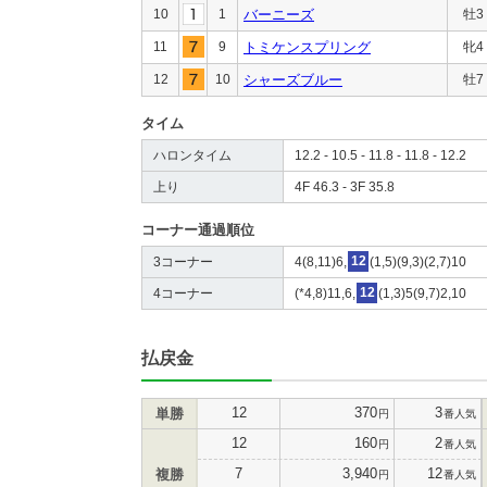
10
1
バーニーズ
牡3
11
9
トミケンスプリング
牝4
12
10
シャーズブルー
牡7
タイム
ハロンタイム
12.2 - 10.5 - 11.8 - 11.8 - 12.2
上り
4F 46.3 - 3F 35.8
コーナー通過順位
3コーナー
4(8,11)6,
12
(1,5)(9,3)(2,7)10
4コーナー
(*4,8)11,6,
12
(1,3)5(9,7)2,10
払戻金
12
370
3
単勝
円
番人気
12
160
2
円
番人気
7
3,940
12
複勝
円
番人気