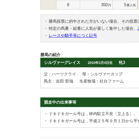
8
350
5
円
番人気
・
勝馬投票に的中された方がいない場合、その投票
・
特定の馬番・組番に人気が著しく集中した場合、
・
レースや騎手等につく記号
勝馬の紹介
シルヴァーグレイス
牝3
2010年3月4日生
父：ハーツクライ
母：シルヴァーカップ
馬主：吉田 哲哉
生産牧場：社台ファーム
競走中の出来事等
・
ドキドキガール号は，枠内駐立不良〔立上る〕。
・
ドキドキガール号は，平成２５年９月１日から平