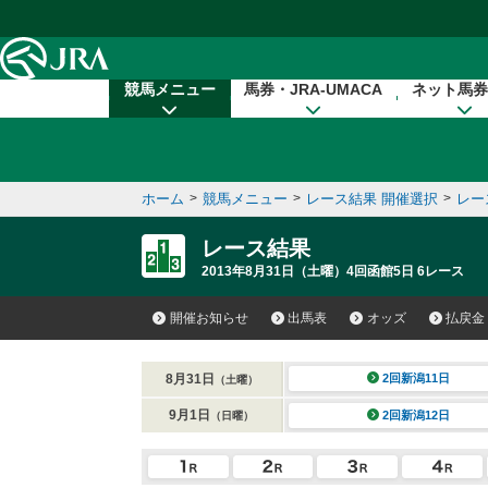
本文へ移動する
競馬メニュー
馬券・JRA-UMACA
ネット馬券
ホーム
>
競馬メニュー
>
レース結果 開催選択
>
レー
レース結果
2013年8月31日（土曜）4回函館5日 6レース
開催お知らせ
出馬表
オッズ
払戻金
8月31日
2回新潟11日
（土曜）
9月1日
2回新潟12日
（日曜）