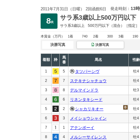
13時
発走時刻：
2011年7月31日（日曜） 2回函館6日
サラ系3歳以上500万円以下
サラ系3歳以上
500万円以下
（混合）［指定］
本賞金
（万円）
1着
740
2着
300
3着
190
決勝写真
決勝写真
馬
着順
枠
馬名
性齢
番
1
5
タツパーシヴ
牡4
2
7
ステキナシャチョウ
牡4
3
8
デルマインドラ
牡3
4
6
リネンタキシード
牡4
5
2
シャカリキオー
牡4
6
3
メイショウシャイン
牡4
7
1
アテンボーイ
牡4
8
4
メルシーサイレンス
牡4