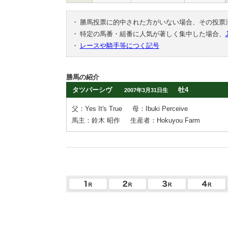
・
勝馬投票に的中された方がいない場合、その投票
・
特定の馬番・組番に人気が著しく集中した場合、
・
レースや騎手等につく記号
勝馬の紹介
タツパーシヴ
牡4
2007年3月31日生
父：Yes It's True
母：Ibuki Perceive
馬主：鈴木 昭作
生産者：Hokuyou Farm