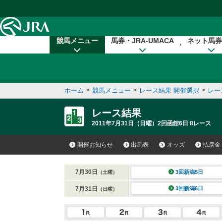
本文へ移動する
競馬メニュー
馬券・JRA-UMACA
ネット馬券
ホーム
>
競馬メニュー
>
レース結果 開催選択
>
レー
レース結果
2011年7月31日（日曜）2回函館6日 8レース
開催お知らせ
出馬表
オッズ
払戻金
7月30日
3回新潟5日
（土曜）
7月31日
3回新潟6日
（日曜）