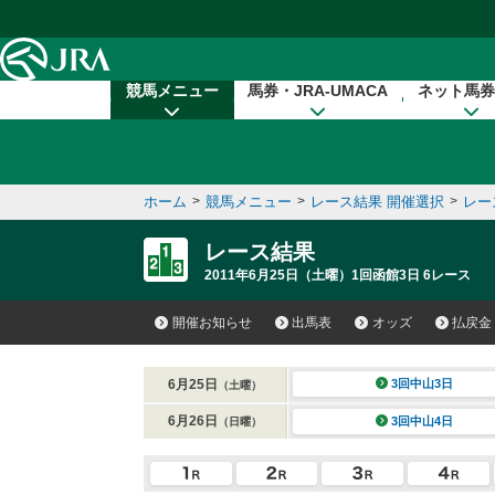
本文へ移動する
競馬メニュー
馬券・JRA-UMACA
ネット馬券
ホーム
>
競馬メニュー
>
レース結果 開催選択
>
レー
レース結果
2011年6月25日（土曜）1回函館3日 6レース
開催お知らせ
出馬表
オッズ
払戻金
6月25日
3回中山3日
（土曜）
6月26日
3回中山4日
（日曜）