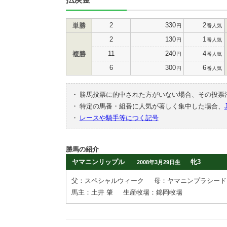
2
330
2
単勝
円
番人気
2
130
1
円
番人気
11
240
4
複勝
円
番人気
6
300
6
円
番人気
・
勝馬投票に的中された方がいない場合、その投票
・
特定の馬番・組番に人気が著しく集中した場合、
・
レースや騎手等につく記号
勝馬の紹介
ヤマニンリップル
牝3
2008年3月29日生
父：スペシャルウィーク
母：ヤマニンプラシード
馬主：土井 肇
生産牧場：錦岡牧場