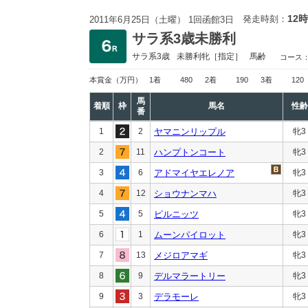
12時
発走時刻：
2011年6月25日（土曜） 1回函館3日
サラ系3歳未勝利
サラ系3歳
未勝利
牝［指定］
馬齢
コース
本賞金
（万円）
1着
480
2着
190
3着
120
馬
着順
枠
馬名
性齢
番
1
2
ヤマニンリップル
牝3
2
11
ハンプトンコート
牝3
3
6
アドマイヤエレノア
牝3
4
12
ショウナンマハ
牝3
5
5
ピルニッツ
牝3
6
1
ムーンパイロット
牝3
7
13
メジロアマギ
牝3
8
9
デルマラートリー
牝3
9
3
デラモーレ
牝3