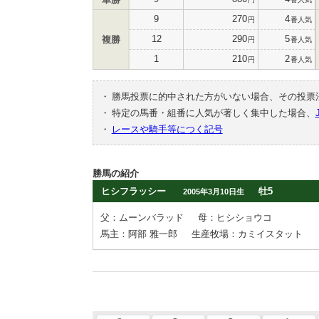
9
270
4
円
番人気
12
290
5
複勝
円
番人気
1
210
2
円
番人気
・
勝馬投票に的中された方がいない場合、その投票
・
特定の馬番・組番に人気が著しく集中した場合、
・
レースや騎手等につく記号
勝馬の紹介
ヒシフラッシー
牡5
2005年3月10日生
父：ムーンバラッド
母：ヒシショウコ
馬主：阿部 雅一郎
生産牧場：カミイスタット