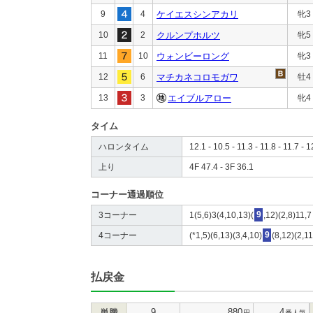
9
4
ケイエスシンアカリ
牝3
10
2
クルンプホルツ
牝5
11
10
ウォンビーロング
牝3
12
6
マチカネコロモガワ
牡4
13
3
エイブルアロー
牝4
タイム
ハロンタイム
12.1 - 10.5 - 11.3 - 11.8 - 11.7 - 1
上り
4F 47.4 - 3F 36.1
コーナー通過順位
3コーナー
1(5,6)3(4,10,13)(
9
,12)(2,8)11,7
4コーナー
(*1,5)(6,13)(3,4,10)
9
(8,12)(2,1
払戻金
9
880
4
単勝
円
番人気