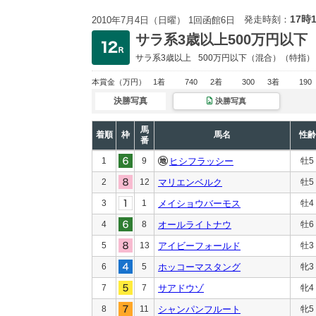
17時
発走時刻：
2010年7月4日（日曜） 1回函館6日
サラ系3歳以上500万円以下
サラ系3歳以上
500万円以下
（混合）（特指）
本賞金
（万円）
1着
740
2着
300
3着
190
決勝写真
決勝写真
馬
着順
枠
馬名
性齢
番
1
9
ヒシフラッシー
牡5
2
12
マリエンベルク
牡5
3
1
メイショウバーモス
牡4
4
8
オールライトナウ
牡6
5
13
アイビーフォールド
牡3
6
5
ホッコーマスタング
牝3
7
7
サアドウゾ
牝4
8
11
シャンパンフルート
牝5