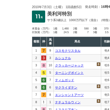
16時
発走時刻：
2010年7月3日（土曜） 1回函館5日
美利河特別
サラ系3歳以上
1000万円以下
（混合）（特指
本賞金
（万円）
1着
1,480
2着
590
3着
370
付加賞
（万円）
1着
24.5
2着
7
3着
3.5
馬
着順
枠
馬名
性齢
番
1
9
コスモクリスタル
牝4
2
3
ルシュクル
牝4
3
10
クラッカージャック
牡6
4
5
ターニングポイント
牡5
5
7
ティムガッド
牡6
6
6
サクライダテン
牡5
7
8
エンシャントアーツ
牝5
8
1
ナチュラルウィン
牡7
9
11
ミスクリアモン
牝4