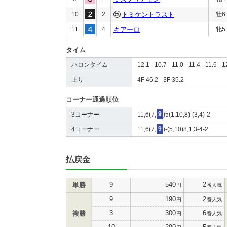
10
2
トミケントラスト
牡6
11
4
キアーロ
牝5
タイム
ハロンタイム
12.1 - 10.7 - 11.0 - 11.4 - 11.6 - 1
上り
4F 46.2 - 3F 35.2
コーナー通過順位
3コーナー
11,6(7,
9
)5(1,10,8)-(3,4)-2
4コーナー
11,6(7,
9
)-(5,10)8,1,3-4-2
払戻金
9
540
2
単勝
円
番人気
9
190
2
円
番人気
3
300
6
複勝
円
番人気