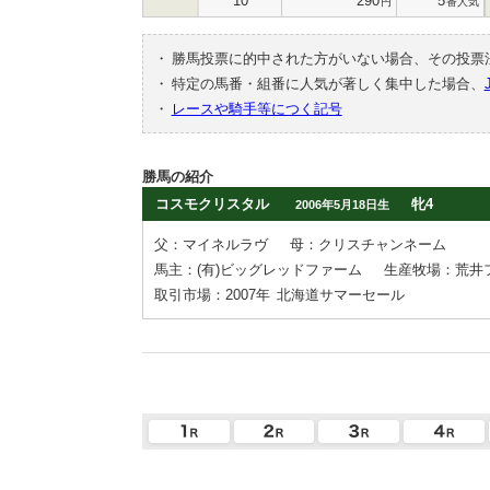
10
290
5
円
番人気
・
勝馬投票に的中された方がいない場合、その投票
・
特定の馬番・組番に人気が著しく集中した場合、
・
レースや騎手等につく記号
勝馬の紹介
コスモクリスタル
牝4
2006年5月18日生
父：マイネルラヴ
母：クリスチャンネーム
馬主：(有)ビッグレッドファーム
生産牧場：荒井
取引市場：2007年
北海道サマーセール