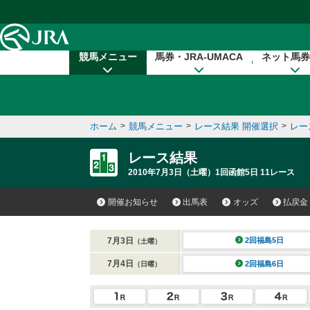
本文へ移動する
競馬メニュー
馬券・JRA-UMACA
ネット馬券
ホーム
>
競馬メニュー
>
レース結果 開催選択
>
レー
レース結果
2010年7月3日（土曜）1回函館5日 11レース
開催お知らせ
出馬表
オッズ
払戻金
7月3日
2回福島5日
（土曜）
7月4日
2回福島6日
（日曜）