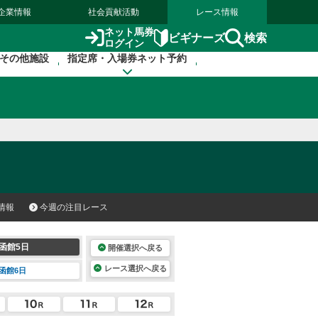
企業情報
社会貢献活動
レース情報
ネット馬券
検索
ビギナーズ
ログイン
その他施設
指定席・入場券ネット予約
情報
今週の注目レース
函館5日
開催選択へ戻る
レース選択へ戻る
函館6日