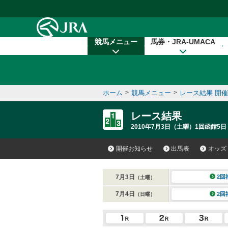
本文へ移動する
競馬メニュー
馬券・JRA-UMACA
ホーム
>
競馬メニュー
>
レース結果 開
レース結果
2010年7月3日（土曜）1回函館5日
開催お知らせ
出馬表
オッズ
7月3日
2回
（土曜）
7月4日
2回
（日曜）