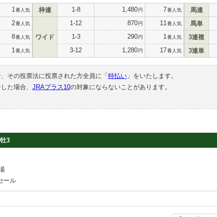
1
1-8
1,480
7
枠連
馬連
番人気
円
番人気
2
1-12
870
11
馬単
番人気
円
番人気
8
1-3
290
1
ワイド
3連複
番人気
円
番人気
1
3-12
1,280
17
3連単
番人気
円
番人気
合、その投票法に投票された方全員に「
特払い
」をいたします。
中した場合、
JRAプラス10
の対象にならないことがあります。
牡3
場
セール