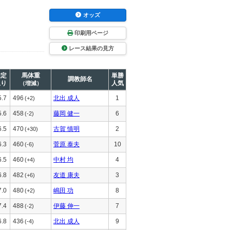
オッズ
印刷用ページ
レース結果の見方
推定
馬体重
単勝
調教師名
上り
人気
（増減）
5.7
496
北出 成人
1
(+2)
5.6
458
藤岡 健一
6
(-2)
6.5
470
古賀 慎明
2
(+30)
6.3
460
菅原 泰夫
10
(-6)
6.5
460
中村 均
4
(+4)
6.8
482
友道 康夫
3
(+6)
7.0
480
嶋田 功
8
(+2)
7.4
488
伊藤 伸一
7
(-2)
6.8
436
北出 成人
9
(-4)