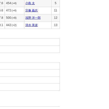
7.6
454
小島 太
5
(+4)
6.6
472
宗像 義忠
11
(+4)
7.8
500
浅野 洋一郎
12
(+8)
9.1
442
清水 美波
13
(+2)