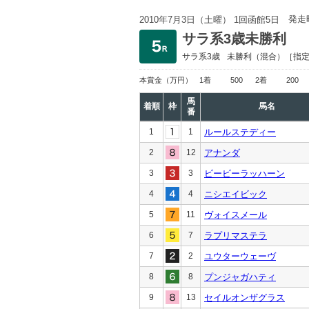
発走
2010年7月3日（土曜） 1回函館5日
サラ系3歳未勝利
サラ系3歳
未勝利
（混合）［指
本賞金
（万円）
1着
500
2着
200
馬
着順
枠
馬名
番
1
1
ルールステディー
2
12
アナンダ
3
3
ビービーラッハーン
4
4
ニシエイビック
5
11
ヴォイスメール
6
7
ラプリマステラ
7
2
ユウターウェーヴ
8
8
プンジャガハティ
9
13
セイルオンザグラス