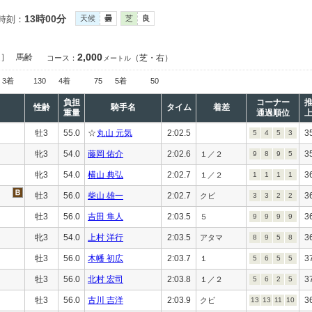
13時00分
時刻：
天候
曇
芝
良
2,000
定］
馬齢
（芝・右）
コース：
メートル
3着
130
4着
75
5着
50
負担
コーナー
性齢
騎手名
タイム
着差
重量
通過順位
牡3
55.0
☆
丸山 元気
2:02.5
3
5
4
5
3
牝3
54.0
藤岡 佑介
2:02.6
3
１／２
9
8
9
5
牝3
54.0
横山 典弘
2:02.7
3
１／２
1
1
1
1
牡3
56.0
柴山 雄一
2:02.7
3
クビ
3
3
2
2
牡3
56.0
吉田 隼人
2:03.5
3
５
9
9
9
9
牝3
54.0
上村 洋行
2:03.5
3
アタマ
8
9
5
8
牡3
56.0
木幡 初広
2:03.7
3
１
5
6
5
5
牡3
56.0
北村 宏司
2:03.8
3
１／２
5
6
2
5
牡3
56.0
古川 吉洋
2:03.9
3
クビ
13
13
11
10