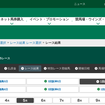
ニュース
ネット馬券購入
イベント・プロモーション
競馬場・ウインズ・
催選択
>
レース結果 レース選択
>
レース結果
 5レース
払戻金
レース結果
特別レース登録馬
開催日程
馬場
福島5日
3回阪神5日
1回
福島6日
3回阪神6日
1回