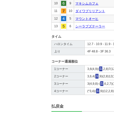
10
9
マキシムカフェ
11
10
ダイワブリリアント
12
5
マウントオーヒ
13
6
シーラブズテーラー
タイム
ハロンタイム
12.7 - 10.9 - 11.9 - 
上り
4F 48.8 - 3F 36.3
コーナー通過順位
1コーナー
3,6(4,9)(
1
,2,8)7(1
2コーナー
3,6,4(
1
,9)(2,8)12(
3コーナー
3(4,9,8)-(
1
,6,2,7)
4コーナー
(*3,4)(
1
,9)(12,2,8
払戻金