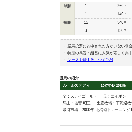
1
260
単勝
円
1
140
円
12
340
複勝
円
3
130
円
・
勝馬投票に的中された方がいない場
・
特定の馬番・組番に人気が著しく集
・
レースや騎手等につく記号
勝馬の紹介
ルールステディー
2007年4月25日生
父：ステイゴールド
母：エイボン
馬主：儀賀 昭三
生産牧場：下河辺牧
取引市場：2009年
北海道トレーニング