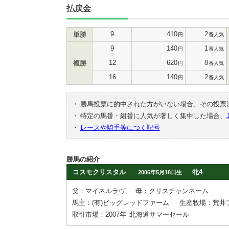
払戻金
9
410
2
単勝
円
番人気
9
140
1
円
番人気
12
620
8
複勝
円
番人気
16
140
2
円
番人気
・
勝馬投票に的中された方がいない場合、その投票
・
特定の馬番・組番に人気が著しく集中した場合、
・
レースや騎手等につく記号
勝馬の紹介
コスモクリスタル
牝4
2006年5月18日生
父：マイネルラヴ
母：クリスチャンネーム
馬主：(有)ビッグレッドファーム
生産牧場：荒井
取引市場：2007年
北海道サマーセール