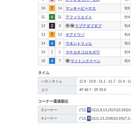
10
14
マッキービーナス
牝6
11
11
アフィリエイト
牡4
12
3
ラブアダブダブ
牝4
13
13
サアドウゾ
牝4
14
8
ウネントリッヒ
牝3
15
1
マチカネコロモガワ
牡4
16
7
ヴィトンクイーン
牝4
タイム
ハロンタイム
11.9 - 10.6 - 11.1 - 11.7 - 11.4 - 1
上り
4F 46.7 - 3F 35.6
コーナー通過順位
3コーナー
(*12,
9
)11(1,8,13,15)7(10,16)2(
4コーナー
(*12,
9
)11(1,13,15)8(10,16)(7,3