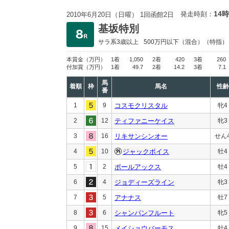
14時
発走時刻：
2010年6月20日（日曜） 1回函館2日
基坂特別
サラ系3歳以上
500万円以下
（混合）（特指）
本賞金
（万円）
1着
1,050
2着
420
3着
260
付加賞
（万円）
1着
49.7
2着
14.2
3着
7.1
馬
着順
枠
馬名
性齢
番
1
9
コスモクリスタル
牝4
2
12
ティファニーケイス
牝3
3
16
リキサンシンオー
せん
4
10
ジャックボイス
牡4
5
2
ポールアックス
牡4
6
4
ジョディーズライン
牝3
7
5
アナナス
牡7
8
6
シャンパンフルート
牝5
9
15
メイショウバーモス
牡4