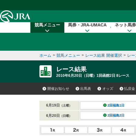
本文へ移動する
競馬メニュー
馬券・JRA-UMACA
ネット馬券
ホーム
>
競馬メニュー
>
レース結果 開催選択
>
レー
レース結果
2010年6月20日（日曜）1回函館2日 8レース
開催お知らせ
出馬表
オッズ
払戻金
6月19日
2回福島1日
（土曜）
6月20日
2回福島2日
（日曜）