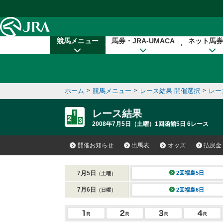
本文へ移動する
競馬メニュー
馬券・JRA-UMACA
ネット馬券
ホーム
>
競馬メニュー
>
レース結果 開催選択
>
レー
レース結果
2008年7月5日（土曜）1回函館5日 6レース
開催お知らせ
出馬表
オッズ
払戻金
7月5日
2回福島5日
（土曜）
7月6日
2回福島6日
（日曜）