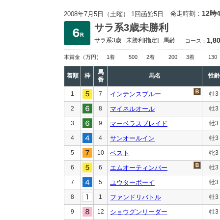
12時
発走時刻：
2008年7月5日（土曜） 1回函館5日
サラ系3歳未勝利
1,8
サラ系3歳
未勝利
[指定]
馬齢
コース：
本賞金
（万円）
1着
500
2着
200
3着
130
馬
着順
枠
馬名
性齢
番
1
7
インテンスブルー
牡3
2
8
マイネルオール
牡3
3
9
マーベラスブレイド
牡3
4
4
サンオールイン
牡3
5
10
ベスト
牝3
6
6
エムオーティンバー
牡3
7
5
ユウターボーイ
牡3
8
1
ファンドリバトル
牡3
9
12
ショウグンリーダー
牡3