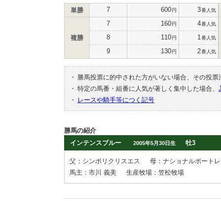
7
600
3
単勝
円
番人気
7
160
4
円
番人気
8
110
1
複勝
円
番人気
9
130
2
円
番人気
・
勝馬投票に的中された方がいない場合、その投票
・
特定の馬番・組番に人気が著しく集中した場合、
・
レースや騎手等につく記号
勝馬の紹介
インテンスブルー
牡3
2005年5月30日生
父：シンボリクリスエス
母：ナショナルポートレ
馬主：市川 義美
生産牧場：笠松牧場