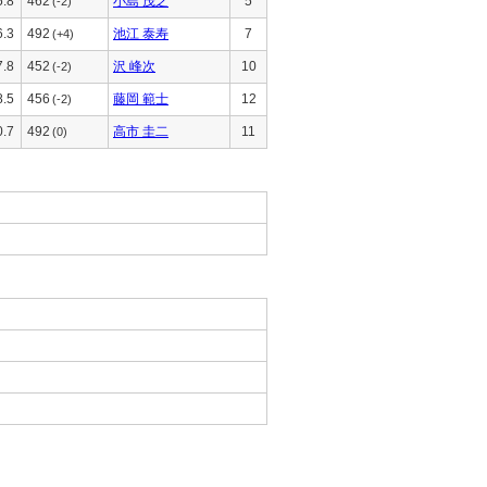
5.8
462
小島 茂之
5
(-2)
6.3
492
池江 泰寿
7
(+4)
7.8
452
沢 峰次
10
(-2)
8.5
456
藤岡 範士
12
(-2)
0.7
492
高市 圭二
11
(0)