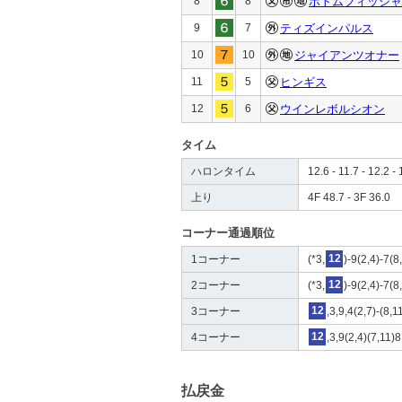
8
8
ボトムフィッシャ
9
7
ティズインパルス
10
10
ジャイアンツオナー
11
5
ヒンギス
12
6
ウインレボルシオン
タイム
ハロンタイム
12.6 - 11.7 - 12.2 - 
上り
4F 48.7 - 3F 36.0
コーナー通過順位
1コーナー
(*3,
12
)-9(2,4)-7(8
2コーナー
(*3,
12
)-9(2,4)-7(8
3コーナー
12
,3,9,4(2,7)-(8,1
4コーナー
12
,3,9(2,4)(7,11)
払戻金