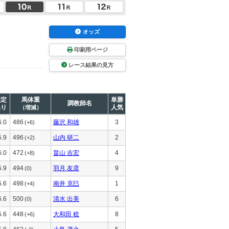
オッズ
印刷用ページ
レース結果の見方
推定
馬体重
単勝
調教師名
上り
人気
（増減）
6.0
486
藤沢 和雄
3
(+6)
5.9
496
山内 研二
2
(+2)
6.0
472
畠山 吉宏
4
(+8)
5.9
494
羽月 友彦
9
(0)
5.6
498
南井 克巳
1
(+4)
6.6
500
清水 出美
6
(0)
5.6
448
大和田 稔
8
(+6)