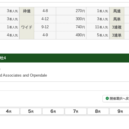
3
4-8
270
1
枠連
馬連
番人気
円
番人気
3
4-12
300
3
馬単
番人気
円
番人気
1
9-12
740
11
ワイド
3連複
番人気
円
番人気
4
4-9
490
5
3連単
番人気
円
番人気
牡4
h
Associates and Orpendale
開催選択へ戻