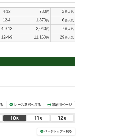
4-12
780
3
円
番人気
12-4
1,870
6
円
番人気
4-9-12
2,040
7
円
番人気
12-4-9
11,160
29
円
番人気
る
レース選択へ戻る
印刷用ページ
ページトップへ戻る