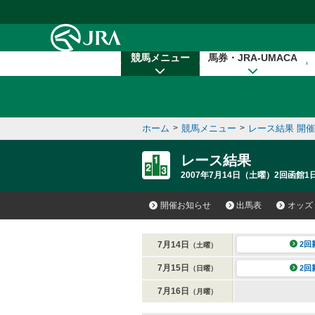
本文へ移動する
競馬メニュー
馬券・JRA-UMACA
ホーム
>
競馬メニュー
>
レース結果 開
レース結果
2007年7月14日（土曜）2回函館1日
開催お知らせ
出馬表
オッズ
7月14日
2回
（土曜）
7月15日
2回
（日曜）
7月16日
（月曜）