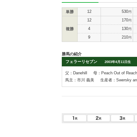
12
530
単勝
円
12
170
円
4
130
複勝
円
9
210
円
勝馬の紹介
フェラーリセブン
2003年4月11日生
父：Danehill
母：Peach Out of Reac
馬主：市川 義美
生産者：Swersky and 