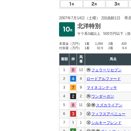
発
2007年7月14日（土曜） 2回函館1日
北洋特別
サラ系3歳以上
500万円以下
（混
本賞金
（万円）
1着
1,050
2着
420
付加賞
（万円）
1着
32.9
2着
9.4
馬
着順
枠
馬名
番
1
12
フェラーリセブン
2
4
ロードアルファード
3
9
マイネコンテッサ
4
2
ワンダーガジ
5
11
スズカライアン
6
3
フィフスアベニュー
7
1
シルキーフレンド