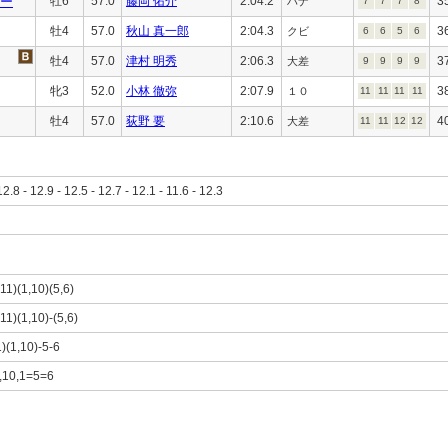
ー
牡6
57.0
藤岡 佑介
2:04.2
3
ハナ
7
7
7
8
牡4
57.0
秋山 真一郎
2:04.3
3
クビ
6
6
5
6
牡4
57.0
津村 明秀
2:06.3
3
大差
9
9
9
9
牝3
52.0
小林 徹弥
2:07.9
3
１０
11
11
11
11
牡4
57.0
荻野 要
2:10.6
4
大差
11
11
12
12
12.8 - 12.9 - 12.5 - 12.7 - 12.1 - 11.6 - 12.3
,11)(1,10)(5,6)
,11)(1,10)-(5,6)
1)(1,10)-5-6
8,10,1=5=6