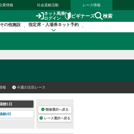
企業情報
社会貢献活動
レース情報
ネット馬券
検索
ビギナーズ
ログイン
その他施設
指定席・入場券ネット予約
情報
今週の注目レース
函館1日
開催選択へ戻る
函館2日
レース選択へ戻る