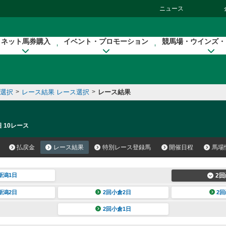
ニュース
ネット馬券購入
イベント・プロモーション
競馬場・ウインズ・
催選択
>
レース結果 レース選択
>
レース結果
 10レース
払戻金
レース結果
特別レース登録馬
開催日程
馬場
新潟1日
2回
新潟2日
2回小倉2日
2回
2回小倉1日