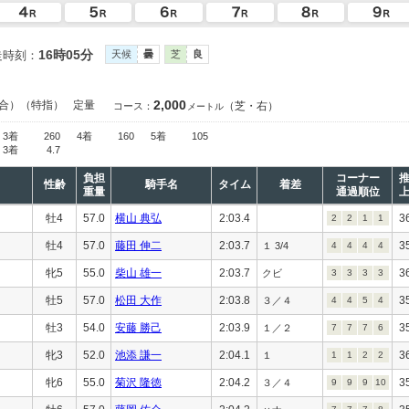
16時05分
走時刻：
天候
曇
芝
良
2,000
合）（特指）
定量
（芝・右）
コース：
メートル
3着
260
4着
160
5着
105
3着
4.7
負担
コーナー
性齢
騎手名
タイム
着差
重量
通過順位
牡4
57.0
横山 典弘
2:03.4
3
2
2
1
1
牡4
57.0
藤田 伸二
2:03.7
3
１ 3/4
4
4
4
4
牝5
55.0
柴山 雄一
2:03.7
3
クビ
3
3
3
3
牡5
57.0
松田 大作
2:03.8
3
３／４
4
4
5
4
牡3
54.0
安藤 勝己
2:03.9
3
１／２
7
7
7
6
牝3
52.0
池添 謙一
2:04.1
3
１
1
1
2
2
牝6
55.0
菊沢 隆徳
2:04.2
3
３／４
9
9
9
10