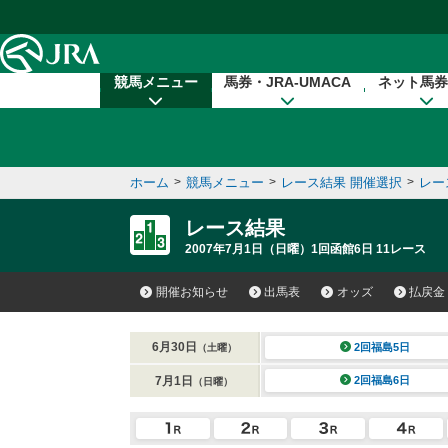
本文へ移動する
競馬メニュー
馬券・JRA-UMACA
ネット馬券
ホーム
>
競馬メニュー
>
レース結果 開催選択
>
レー
レース結果
2007年7月1日（日曜）1回函館6日 11レース
開催お知らせ
出馬表
オッズ
払戻金
6月30日
2回福島5日
（土曜）
7月1日
2回福島6日
（日曜）