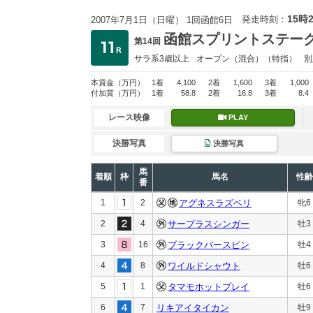
15時
発走時刻：
2007年7月1日（日曜） 1回函館6日
函館スプリントステー
第14回
サラ系3歳以上
オープン
（混合）（特指）
別
本賞金
（万円）
1着
4,100
2着
1,600
3着
1,000
付加賞
（万円）
1着
58.8
2着
16.8
3着
8.4
レース映像
PLAY
決勝写真
決勝写真
馬
着順
枠
馬名
性齢
番
1
2
アグネスラズベリ
牝6
2
4
サープラスシンガー
牡3
3
16
ブラックバースピン
牡4
4
8
ワイルドシャウト
牡6
5
1
タマモホットプレイ
牡6
6
7
リキアイタイカン
牡9