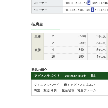
3コーナー
4(8,11,15)(3,16)(
2
,10)5(1,12)(6
4コーナー
4(11,15,16)8(3,10)(
2
,5)(1,12,1
払戻金
2
650
3
単勝
円
番人気
2
230
3
円
番人気
4
340
5
複勝
円
番人気
16
290
4
円
番人気
勝馬の紹介
アグネスラズベリ
牝6
2001年4月20日生
父：エアジハード
母：アグネスミネルバ
馬主：渡辺 孝男
生産牧場：社台ファーム