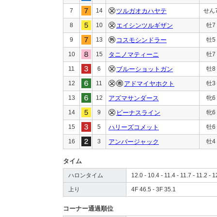
7
14
ツルガオカハヤテ
せん
8
10
エイシンツルギザン
牡7
9
13
コスモシンドラー
牡5
10
15
タニノマティーニ
牡7
11
6
ブルーショットガン
牡8
12
11
アドマイヤホクト
牡3
13
12
アズマサンダース
牝6
14
9
ビーナスライン
牝6
15
5
ハリーズコメット
牡6
16
3
アンバージャック
牡4
タイム
ハロンタイム
12.0 - 10.4 - 11.4 - 11.7 - 11.2 - 1
上り
4F 46.5 - 3F 35.1
コーナー通過順位