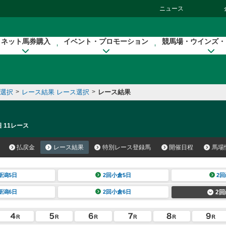
ニュース
ネット馬券購入
イベント・プロモーション
競馬場・ウインズ・
催選択
>
レース結果 レース選択
>
レース結果
 11レース
払戻金
レース結果
特別レース登録馬
開催日程
馬場
新潟5日
2回小倉5日
2回
新潟6日
2回小倉6日
2回