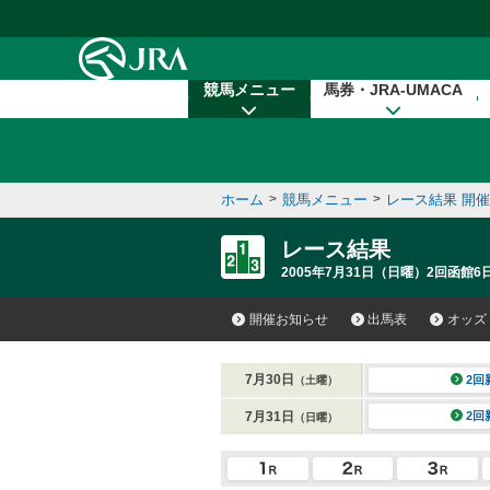
本文へ移動する
競馬メニュー
馬券・JRA-UMACA
ホーム
>
競馬メニュー
>
レース結果 開
レース結果
2005年7月31日（日曜）2回函館6日
開催お知らせ
出馬表
オッズ
7月30日
2回
（土曜）
7月31日
2回
（日曜）