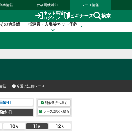
企業情報
社会貢献活動
レース情報
ネット馬券
検索
ビギナーズ
ログイン
その他施設
指定席・入場券ネット予約
情報
今週の注目レース
函館5日
開催選択へ戻る
レース選択へ戻る
函館6日