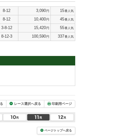
8-12
3,090
15
円
番人気
8-12
10,400
45
円
番人気
3-8-12
15,420
55
円
番人気
8-12-3
100,590
337
円
番人気
る
レース選択へ戻る
印刷用ページ
ページトップへ戻る