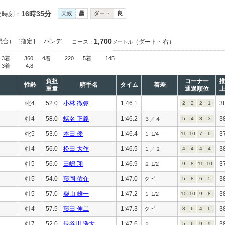
16時35分
走時刻：
天候
曇
ダート
良
1,700
混合）［指定］
ハンデ
（ダート・右）
コース：
メートル
3着
360
4着
220
5着
145
3着
4.8
負担
コーナー
性齢
騎手名
タイム
着差
重量
通過順位
牝4
52.0
小林 徹弥
1:46.1
3
2
2
2
1
牡4
58.0
蛯名 正義
1:46.2
3
３／４
5
4
3
3
牝5
53.0
本田 優
1:46.4
3
１ 1/4
11
10
7
6
牡4
56.0
松田 大作
1:46.5
3
１／２
4
4
4
4
牡5
56.0
田嶋 翔
1:46.9
3
２ 1/2
9
8
11
10
牡5
54.0
藤岡 佑介
1:47.0
3
クビ
5
8
6
5
牡5
57.0
柴山 雄一
1:47.2
3
１ 1/2
10
10
9
8
牡4
57.5
藤田 伸二
1:47.3
3
クビ
8
6
4
6
牡7
52.0
長谷川 浩大
1:47.6
3
２
5
6
9
9