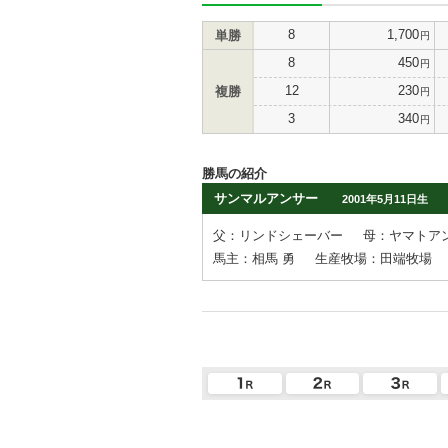
8
1,700
単勝
円
8
450
円
12
230
複勝
円
3
340
円
勝馬の紹介
サンマルアンサー
2001年5月11日生
父：リンドシェーバー
母：ヤマトア
馬主：相馬 勇
生産牧場：田端牧場