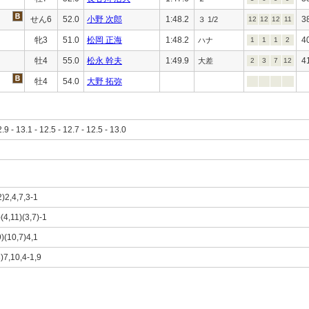
せん6
52.0
小野 次郎
1:48.2
3
３ 1/2
12
12
12
11
牝3
51.0
松岡 正海
1:48.2
4
ハナ
1
1
1
2
牡4
55.0
松永 幹夫
1:49.9
4
大差
2
3
7
12
牡4
54.0
大野 拓弥
2.9 - 13.1 - 12.5 - 12.7 - 12.5 - 13.0
2)2,4,7,3-1
(4,11)(3,7)-1
9)(10,7)4,1
)7,10,4-1,9