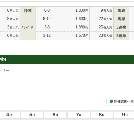
8
6-8
1,830
9
枠連
馬連
番人気
円
番人気
8
8-12
1,600
22
馬単
番人気
円
番人気
3
3-8
1,880
25
ワイド
3連複
番人気
円
番人気
6
3-12
1,670
23
3連単
番人気
円
番人気
牝4
ンサー
開催選択へ戻