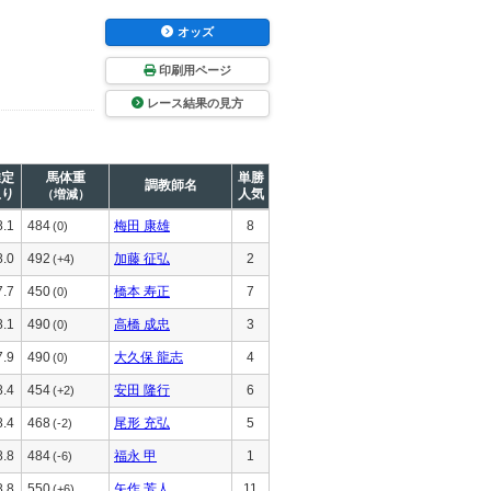
オッズ
印刷用ページ
レース結果の見方
推定
馬体重
単勝
調教師名
上り
人気
（増減）
8.1
484
梅田 康雄
8
(0)
8.0
492
加藤 征弘
2
(+4)
7.7
450
橋本 寿正
7
(0)
8.1
490
高橋 成忠
3
(0)
7.9
490
大久保 龍志
4
(0)
8.4
454
安田 隆行
6
(+2)
8.4
468
尾形 充弘
5
(-2)
8.8
484
福永 甲
1
(-6)
8.8
550
矢作 芳人
11
(+6)