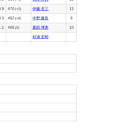
8.9
470
伊藤 圭三
12
(+2)
0.3
482
中野 隆良
9
(+6)
1.2
466
栗田 博憲
10
(0)
杉浦 宏昭