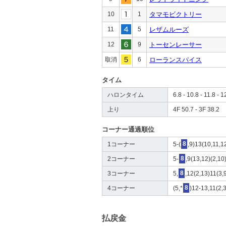
10
1
タマモビクトリー
11
5
レザムルーズ
12
9
トーセンレーサー
取消
6
ローランスパイス
タイム
ハロンタイム
6.8 - 10.8 - 11.8 - 1
上り
4F 50.7 - 3F 38.2
コーナー通過順位
1コーナー
5-(
8
,9)13(10,11,1
2コーナー
5-
8
,9(13,12)(2,10)
3コーナー
5,
8
,12(2,13)11(3,
4コーナー
(5,*
8
)12-13,11(2,3
払戻金