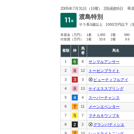
発
2005年7月31日（日曜） 2回函館6日
渡島特別
サラ系3歳以上
1000万円以下
（
本賞金
（万円）
1着
1,450
2着
580
付加賞
（万円）
1着
33.6
2着
9.6
馬
着順
枠
馬名
番
1
8
サンマルアンサー
2
12
トーセンブライト
3
3
ビューティフルアイ
4
13
ケイエススプリング
5
4
スーパーチャンス
6
11
メーンエベンター
7
7
マチカネウソブキ
8
2
グランパティシエ
9
10
レッドライトニング